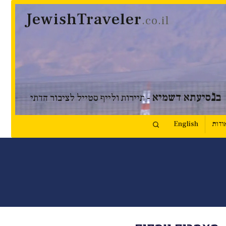
JewishTraveler
.co.il
נ
ב
סיעתא דשמיא
- תיירות ולייף סטייל לציבור הדתי
ודות
English