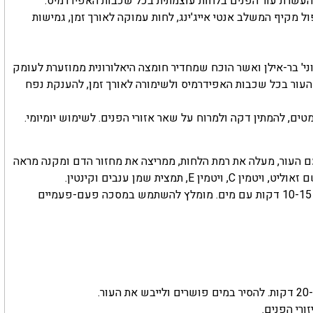
ת THE FACE OF LOVE. ערכה ייחודית להעשרת עור הפנים בלחות עוצמתית בכל שכבות האפידרמיס.
ל מקיף המשלב אנטי אייג'ינג, לחות עמוקה לאורך זמן, גמישות
אוני' בר-אילן ואשר הוכח שמחדיר חומצה היאלורונית ממוזערת לעומק
 העור בכל שכבות האפידרמיס ולשימורה לאורך זמן, להענקת נפח
ים, להמתין דקה ולמרוח על שאר אזורי הפנים. לשימוש יומיומי.
ממת במגע עם העור, מעלה את רמת הלחות, ממריצה את מחזור הדם ומקנה מראה
מצית שמן ענבים וקינטין.
אופן השימוש: להניח שכבה אחידה, על עור נקי ויבש. להסיר אחרי 10-15 דקות עם מים. מומלץ להשתמש במסכה פעם-פעמיים