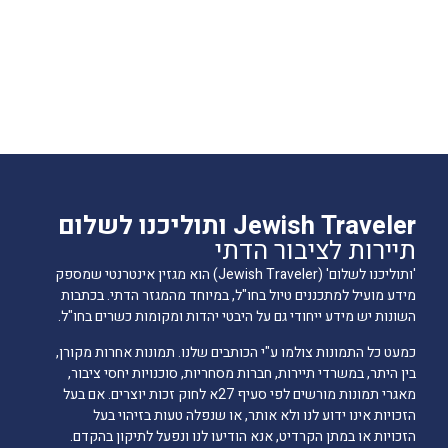
Jewish Traveler ותוליכנו לשלום
תיירות לציבור הדתי
'ותוליכנו לשלום' (Jewish Traveler) הוא מגזין אינטרנטי שמספק
מידע מועיל למתכננים טיול בחו"ל, במיוחד מהמגזר הדתי. בכתבות
השונות יש מידע ייחודי גם על היבטי יהדות ומקומות כשרים בחו"ל.
כמעט כל התמונות צולמו ע"י הכותבים שלנו. תמונות אחרות מקורן,
בין היתר, במשרדי תיירות, חברות מסחריות, סוכנויות יחסי ציבור,
מאגרי תמונות מורשים לפי סעיף 27א לחוק זכות יוצרים. אם בעל
הזכויות אינו ידוע לנו ולא אותר, או שנפלה טעות בזיהוי בעל
הזכויות או במתן הקרדיט, אנא הודיעו לנו ונפעל לתיקון בהקדם.