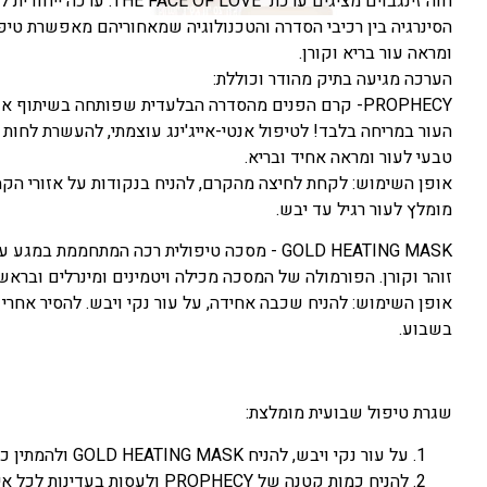
חוה זינגבוים מציגים ערכ
הסינרגיה בין רכיבי הסדרה והטכנולוגיה שמאחוריהם מאפשרת טיפו
ומראה עור בריא וקורן.
הערכה מגיעה בתיק מהודר וכוללת:
PROPHECY- קרם הפנים מהסדרה הבלעדית שפותחה בשיתוף 
העור במריחה בלבד! לטיפול אנטי-אייג'ינג עוצמתי, להעשרת לחות
טבעי לעור ומראה אחיד ובריא.
אופן השימוש: לקחת לחיצה מהקרם, להניח בנקודות על אזורי הקמט
מומלץ לעור רגיל עד יבש.
GOLD HEATING MASK - מסכה טיפולית רכה המתח
זוהר וקורן. הפורמולה של המסכה מכילה ויטמינים ומינרלים ובראשם זאוליט, ויטמין C, ויטמין E, ת
בשבוע.
שגרת טיפול שבועית מומלצת:
על עור נקי ויבש, להניח GOLD HEATING MASK ולהמתין כ-20 דקות. להסיר במים פושרים ולייבש את העור.
להניח כמות קטנה של PROPHECY ולעסות בעדינות לכל איזורי הפנים.