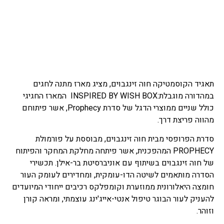
תאגיד הקוסמטיקה חוה זינגבוים, מציג מארז מתנה לחגים
במהדורה מוגבלת:INSPIRED BY WISH BOX המארז החגיגי
כולל שניים ממוצרי הדגל של סדרת Prophecy, אשר פיתוחם
מהווה פריצת דרך.
סדרת הפרופסי מבית חוה זינגבוים, מבוססת על פורמולת
PROPHECY המהפכנית, אשר פיתחה מחלקת המחקר והפיתוח
של חוה זינגבוים בשיתוף עם אוניברסיטת בר-אילן. תכשירי
הסדרה מותאמים לשיטה הדו-עומקית, ומחדירים לעומק העור
חומצה היאלורונית ממוזערת וקומפלקס רכיבים ייחודי המיועדים
להעניק לעור הבוגר טיפול אנטי-אייג'ינג עוצמתי, ומראה קורן
וזוהר.