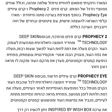
המארז היוקרתי מותאם לחוויית טיפול שלמה ומהנה, וכולל שניים
ממוצרי הדגל של המותג: קרם פנים Prophecy 2 ו-קרם עיניים
Prophecy Eye. בנוסף מצורפת בערכה מתנה מיוחדת - מארז
קלפי השראה להעצמה אישית, עם ציטוטים נבחרים של חוה
זינגבוים. הערכה כוללת:
PROPHECY 2
קרם פנים מהפכני, מבוססDEEP SKIN
TECHNOLOGY™ ומחדיר חומצה היאלורונית ממוזערת לעומק
העור. הקרם מעלה את רמת לחות העור למשך שעות רבות, מעלה
את נפח העור, מעניק הגנה אנטי- אוקסידנטית עוצמתית, מפחית
הופעת קמטים וקמטוטים, מעדן את מרקם העור ומקנה לו מראה
רענן וזוהר.
PROPHECY EYE
קרם עיניים חדשני, מבוסס DEEP SKIN
TECHNOLOGY™ ומחדיר חומצה היאלורונית לכל שכבות העור.
הקרם מטפל בכל התופעות האופייניות לאזור העיניים, מעלה את
רמת הלחות לזמן ממושך, מפחית מראה כהויות ונפיחות מתחת
לעיניים, מגביר את גמישות העור ומטשטש קמטים וקמטוטים.
את ערכת INSPIRED BY WISH BOX ניתן להשיג רק דרך