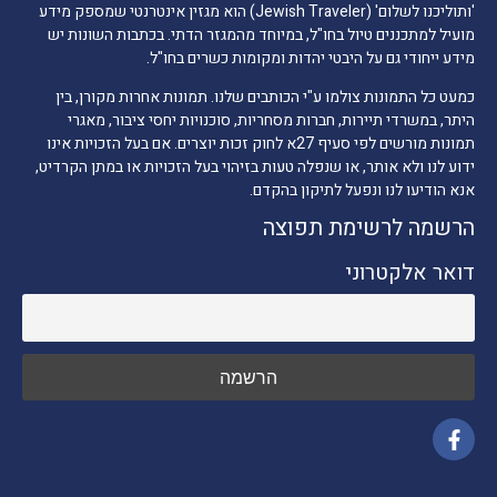
'ותוליכנו לשלום' (Jewish Traveler) הוא מגזין אינטרנטי שמספק מידע
מועיל למתכננים טיול בחו"ל, במיוחד מהמגזר הדתי. בכתבות השונות יש
מידע ייחודי גם על היבטי יהדות ומקומות כשרים בחו"ל.
כמעט כל התמונות צולמו ע"י הכותבים שלנו. תמונות אחרות מקורן, בין
היתר, במשרדי תיירות, חברות מסחריות, סוכנויות יחסי ציבור, מאגרי
תמונות מורשים לפי סעיף 27א לחוק זכות יוצרים. אם בעל הזכויות אינו
ידוע לנו ולא אותר, או שנפלה טעות בזיהוי בעל הזכויות או במתן הקרדיט,
אנא הודיעו לנו ונפעל לתיקון בהקדם.
הרשמה לרשימת תפוצה
דואר אלקטרוני