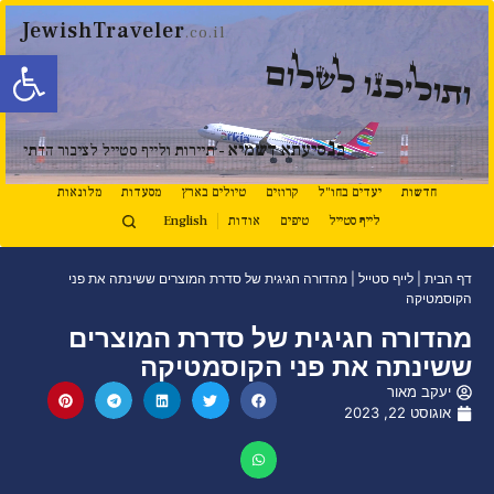
JewishTraveler
.co.il
פתח סרגל
ותוליכנו לשלום
נ
ב
סיעתא דשמיא
- תיירות ולייף סטייל לציבור הדתי
חדשות
יעדים בחו"ל
קרוזים
טיולים בארץ
מסעדות
מלונאות
לייף סטייל
טיפים
אודות
English
דף הבית
|
לייף סטייל
|
מהדורה חגיגית של סדרת המוצרים ששינתה את פני
הקוסמטיקה
מהדורה חגיגית של סדרת המוצרים
ששינתה את פני הקוסמטיקה
יעקב מאור
אוגוסט 22, 2023