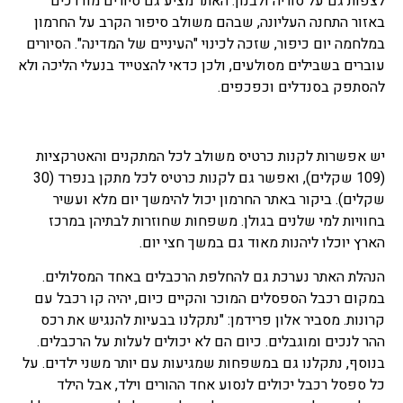
לצפות גם על סוריה ולבנון. האתר מציע גם סיורים מודרכים
באזור התחנה העליונה, שבהם משולב סיפור הקרב על החרמון
במלחמה יום כיפור, שזכה לכינוי "העיניים של המדינה". הסיורים
עוברים בשבילים מסולעים, ולכן כדאי להצטייד בנעלי הליכה ולא
להסתפק בסנדלים וכפכפים.
יש אפשרות לקנות כרטיס משולב לכל המתקנים והאטרקציות
(109 שקלים), ואפשר גם לקנות כרטיס לכל מתקן בנפרד (30
שקלים). ביקור באתר החרמון יכול להימשך יום מלא ועשיר
בחוויות למי שלנים בגולן. משפחות שחוזרות לבתיהן במרכז
הארץ יוכלו ליהנות מאוד גם במשך חצי יום.
הנהלת האתר נערכת גם להחלפת הרכבלים באחד המסלולים.
במקום רכבל הספסלים המוכר והקיים כיום, יהיה קו רכבל עם
קרונות. מסביר אלון פרידמן: "נתקלנו בבעיות להנגיש את רכס
ההר לנכים ומוגבלים. כיום הם לא יכולים לעלות על הרכבלים.
בנוסף, נתקלנו גם במשפחות שמגיעות עם יותר משני ילדים. על
כל ספסל רכבל יכולים לנסוע אחד ההורים וילד, אבל הילד