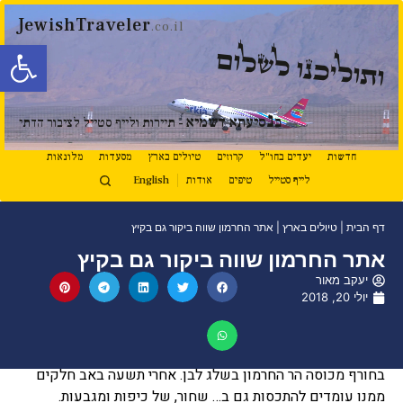
JewishTraveler
.co.il
פתח סרגל
ותוליכנו לשלום
נ
ב
סיעתא דשמיא
- תיירות ולייף סטייל לציבור הדתי
חדשות
יעדים בחו"ל
קרוזים
טיולים בארץ
מסעדות
מלונאות
לייף סטייל
טיפים
אודות
English
דף הבית
|
טיולים בארץ
|
אתר החרמון שווה ביקור גם בקיץ
אתר החרמון שווה ביקור גם בקיץ
יעקב מאור
יולי 20, 2018
בחורף מכוסה הר החרמון בשלג לבן. אחרי תשעה באב חלקים
ממנו עומדים להתכסות גם ב… שחור, של כיפות ומגבעות.