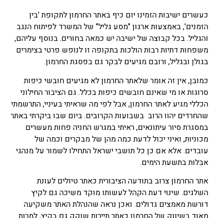
כעשרים ישיבות הזמינו יום כיף באתר החרמון לתקופת 'בין
הזמנים', באמצעות ארגון "מסע גליל" של המשרד לפיתוח הנגב
והגליל. בכל קבוצה של ישיבה יש כמאה בחורים. בנוסף עליהם,
משפחות דתיות רבות הולכות בתקופה זו לנופש פרטי בצימרים
בגולן ובגליל, ורובם מגיעים לבקר גם בפסגת החרמון.
כמובן, אין זה אומר שלאתר החרמון לא מגיעים חובשי כיפות
סרוגות או מי שאינם חובשים כיפות בכלל. גם הציבור החילוני
הכללי מגיע לאתר החרמון, אבל לפי מה שראיתי בעיניי, התרשמתי
שהחרדים יהוו הרוב בשבועות הקרובים. ביום שבו ביקרתי באתר
במסגרת סיור עיתונאים, ראיתי במגרש החניה פחות מעשרים
מכוניות, ואיני יכול לדעת כמה מהן של מבקרים וכמה של
עובדים. אלא אם כן כל תושבי ישראל התחילו לשמור על מנהגי
אבלות בתשעת הימים.
אתר החרמון צרוב בתודעה הציבורית כאתר טיולים לעונת
השלגים. שינוי דעת הקהל לעשותו מוקד משיכה גם לקיץ
דורשת מאמצים גדולים. ואכן נראה שהנהלת האתר משקיעה
מאוד בשיווק של החרמון כאתר תיירות שוקק גם בקיץ, למרות