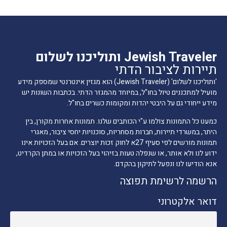
Jewish Traveler ותוליכנו לשלום
תיירות לציבור הדתי
'ותוליכנו לשלום' (Jewish Traveler) הוא מגזין אינטרנטי שמספק מידע
מועיל למתכננים טיול בחו"ל, במיוחד מהמגזר הדתי. בכתבות השונות יש
מידע ייחודי גם על היבטי יהדות ומקומות כשרים בחו"ל.
כמעט כל התמונות צולמו ע"י הכותבים שלנו. תמונות אחרות מקורן, בין
היתר, במשרדי תיירות, חברות מסחריות, סוכנויות יחסי ציבור, מאגרי
תמונות מורשים לפי סעיף 27א לחוק זכות יוצרים. אם בעל הזכויות אינו
ידוע לנו ולא אותר, או שנפלה טעות בזיהוי בעל הזכויות או במתן הקרדיט,
אנא הודיעו לנו ונפעל לתיקון בהקדם.
הרשמה לרשימת תפוצה
דואר אלקטרוני