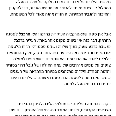
גולשים הילדים על אבובים כמו בהחלקה על שלג. במעלה
המסלול יש צינור מיוחד להרטיב את תחתית האבוב, כדי להקטין
והחיכוך ולהגביר המהירות. זו חוויה מהנה מאוד לכל המשפחה.
אבל אין ספק שהאטרקציה העיקרית בחרמון היא
הרכבל
לפסגת
החרמון. דבר כזה אין בשום מקום אחר בארץ. העליה ברכבל
נמשכת כרבע שעה, בתוך שלווה ושקט פסטורלי. הרוח מלטפת
את הפנים ומנפנפת את השיער. כשהרוח חזקה, חלק מהנוסעים
עלולים לאבד את הכובעים והמשקפיים. כשמגיעים למעלה
צופים על נופים מרהיבים של עמק החולה ושל ג'בל דרוז בסוריה
והרמה הסורית. הילדים מתלהבים במיוחד מהמראה של העננים
שמשייטים מתחת לפסגת ההר. פעם ראשונה שהילדים רואים
עננים במבט מלמעלה למטה.
בקרבת התחנה העליונה יש מסלולי הליכה לכיוון המוצבים
הצבאיים הקרובים, ולכיוון המורד המזרחי של החרמון, שם ניתן