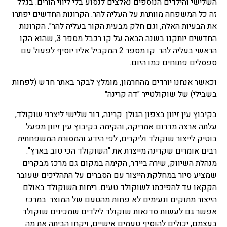
השלישי והילדים הנוספים נאלצים לנסוע בלי ליווי הורים. בגלל
זה כל המשפחה מוותרת על העליה להר. הקרונות החדשים יפתרו
את הבעיות האלה, וגם חלק מבעית הקור בעליה להר". הקרונות
החדשים יותקנו בשנה הבאה על קו רכבל מספר 3, שהוא הקו
הראשי בעליה להר. קו מספר 2 המקביל אליו יוסיף לפעול עם
ספסלים פתוחים כמו היום.
וכאשר אנחנו יורדים מהחרמון, מומלץ לבקר באתר חדש (לפחות
בשבילי) של שוקולטייר "דה קרינה"
בקיבוץ עין זיוון בצפון הגולן. קרינה, דור שלישי ליצרני שוקולד,
עלתה ארצה מדרום אמריקה, והקימה בקיבוץ עין זיוון מפעל
בוטיק לייצור שוקולד וליקרים, לפי הידע והמסורת המשפחתית.
רבים אומרים שקרינה מייצרת את "השוקולד הכי טוב בארץ".
מנהלת השיווק, שירה ביידר, הקימה במקום גם מרכז מבקרים
שמציע סיור במחלקת הייצור עם הסברים על התהליכים שעובר
הקקאו עד להפיכתו לשוקולד טעים. ריחות השוקולד באולם
הייצור מתוקים ונעימים לא פחות מהטעם של המוצר. במרכז
אפשר גם לעשות סדנאות שוקולד לילדים שמכינים שוקולד
בעצמם, יכולים להוסיף טעמים אישיים, ויקחו הביתה את מה