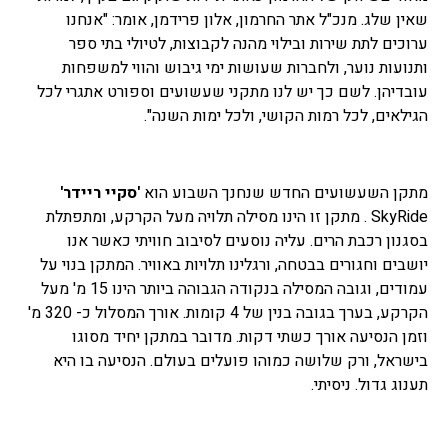
שאין שלג. מנכ"ל אתר החרמון, אלון פרידמן, אומר: "אנחנו
ערוכים לתת שירות ובילוי מהנה לקבוצות, לטיולי בתי ספר
ותנועות נוער, ולחברות שעושות ימי גיבוש והווי למשפחות
עובדיהן. לשם כך יש לנו מתקני שעשועים וספורט אתגרי לכל
הגילאים, לכל רמות הקושי, ולכל ימות השנה".
מתקן השעשועים החדש שנחנך השבוע הוא
'סקיי ריידר'
SkyRide . מתקן זו הינו מסילה תלויה מעל הקרקע, ומתפתלת
בסגנון רכבת הרים. עליה נוסעים לסיבוב חוויתי כאשר אנו
יושבים וחגורים בבטחה, ורגלינו תלויות באוויר. המתקן בנוי על
עמודים, וגובה המסילה בנקודה הגבוהה ביותר הינו 15 מ' מעל
הקרקע, בערך בגובה בנין של 4 קומות. אורך המסלול כ- 320 מ'
וזמן הנסיעה אורך כשתי דקות. מדובר במתקן יחיד מסוגו
בישראל, ורק שלושה כמוהו פועלים בעולם. הנסיעה בו היא
תענוג גדול. ניסיתי.