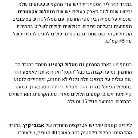
במורד ההר ליד הסקיי ריידר יש עוד מתקני שעשועים שלא
יביישו שום לונה פארק בעולם. יש שם
מזחלות אקסטרים
שנעות על מסילה בין נופי החרמון, עם מסלול גדוש בסיבובים
מפתיעים ובעליות וירידות. הגולשים יכולים לשלוט במהירות
המזחלות, ומי שמשחררים ברקסים יכולים להגיע למהירות של
עד 45 קמ"ש.
בנוסף יש באתר החרמון גם
מסלול קרטינג
מיוחד במורד הר
החרמון. נסיעה קצרה ברכבל "הקטן" תיקח אותנו לאמצע ההר,
שם עולים על קרטינג תלת גלגלי לא ממונע, ומתחילים לנסוע
במסלול מפותל במורד ההר. מסלול הירידה הוא באורך כמעט
קילומטר ויש בו קטעים תלולים מאוד. נהג הקרטינג הוא השולט
במהירות. הנסיעה מגיל 15 ומעלה.
לילדים קטנים יותר יש אטרקציה מיוחדת של
אבובי קיץ
. במורד
ההר הניחו מסלול פלסטיק רחב באורך 40 מטרים, שלאורכו