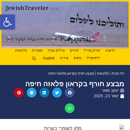
JewishTraveler
.co.il
פתח סרגל
ותוליכנו לשלום
נ
ב
סיעתא דשמיא
- תיירות ולייף סטייל לציבור הדתי
חדשות
יעדים בחו"ל
קרוזים
טיולים בארץ
מסעדות
מלונאות
לייף סטייל
טיפים
אודות
English
דף הבית
|
מלונאות
|
מבצע חורף בקראון פלאזה חיפה
מבצע חורף בקראון פלאזה חיפה
יעקב מאור
ינואר 23, 2025