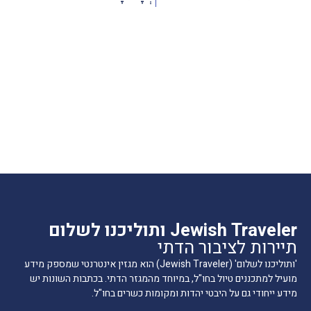
Jewish Traveler ותוליכנו לשלום
תיירות לציבור הדתי
'ותוליכנו לשלום' (Jewish Traveler) הוא מגזין אינטרנטי שמספק מידע
מועיל למתכננים טיול בחו"ל, במיוחד מהמגזר הדתי. בכתבות השונות יש
מידע ייחודי גם על היבטי יהדות ומקומות כשרים בחו"ל.