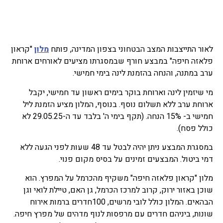
לאור התייצבות המצב הבטחוני בצפון המדינה, פותח
מלון
"קראון
פלאזה חיפה" במבצע חורף שבמסגרתו מציעים לאורחים ארוחת
ערב במתנה, והנחה בהזמנת לינה בימי חמישי.
מי שיזמין לינה וארוחת בוקר בימים ראשון עד חמישי, יקבל
ארוחת ערב ללא תשלום נוסף. בנוסף, המלון מציע הזמנת ליל
חמישי ב- 15% הנחה. (תקף בימי ה' בלבד עד ה-29.05.25 לא
כולל פסח).
במסגרת המבצע ניתן יהיה לבטל עד 48 שעות לפני הגעה ללא
דמי ביטול. המבצעים זמינים על בסיס מקום פנוי.
מלון "קראון פלאזה חיפה" משקיף מהכרמל על המפרץ. הוא
שוכן באזור ירוק, קרוב למרכז הכרמל, גן האם, טיילת לואי וגן
הבהאים. המלון כולל לובי מרשים, 100חדרים ברמות אירוח
שונות, ביניהם חדרים עם מרפסות לנוף מדהים של מפרץ חיפה.