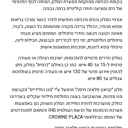
בקומת הכניסה ממוקמת מסעדת המלון, הצופה לנוף הפנורמי
של הים ומציעה חוויה קולינרית ברמה גבוהה.
אורחי המלון נהנים מכניסה חופשית לחדר כושר ומרכז בריאות
וספא מהודר, הכולל בריכה מקורה ומחוממת כל השנה, ג'קוזי,
סאונה רטובה ויבשה וחדרי טיפולים. המתחם מציע מבחר
טיפולים הוליסטיים, ימי כיף לבודדים וקבוצות, חבילות לינה,
טיפולי ספא לזוגות, ותוכניות מותאמות אישית.
במלון חדרים פרטיים להתכנסות, ישיבות הנהלה או סעודה
פרטית ל-15 עד 40 איש. כמו כן באולם "כרמית" במלון, ניתן
להזמין אירוע פרטי של 130 איש או סעודה פרטית בשולחנות
עגולים עד 80 איש.
מלון "קראון פלאזה חיפה" מופעל ע"י "מנו הולידייס" מקבוצת
מנו ספנות, שהשקיעה בשנה החולפת מיליוני שקלים בשדרוגו
כחלק מהערכות לחזרת התיירות. המלון משווק גם באמצעות
מערכת ההזמנות של הרשת העולמית IHG והותאם לסטנדרטים
של המותג הבינלאומי CROWNE PLAZA.
צילומים באדיבות קראון פלאזה חיפה