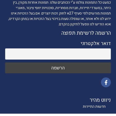
כמעט כל התמונות צולמו ע"י הכותבים שלנו. תמונות אחרות מקורן, בין
היתר, במשרדי תיירות, חברות מסחריות, סוכנויות יחסי ציבור, מאגרי
תמונות מורשים לפי סעיף 27א לחוק זכות יוצרים. אם בעל הזכויות אינו
ידוע לנו ולא אותר, או שנפלה טעות בזיהוי בעל הזכויות או במתן הקרדיט,
אנא הודיעו לנו ונפעל לתיקון בהקדם.
הרשמה לרשימת תפוצה
דואר אלקטרוני
ניווט מהיר
חדשות התיירות