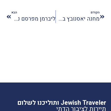
הקודם
הבא
מחנה יאסנובץ בקרואטיה: "אושוויץ של הבלקן"
ליברמן מפרסם נתונים שקריים
Jewish Traveler ותוליכנו לשלום
תיירות לציבור הדתי