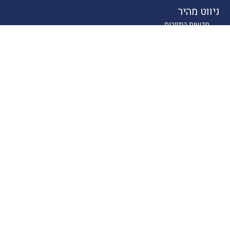
ניווט מהיר
חדשות התיירות
טיולים בארץ
יעדים בחו"ל
טיפים
קרוזים
מסעדות כשרות
מלונאות
לייף סטייל
סוכנים
About
English