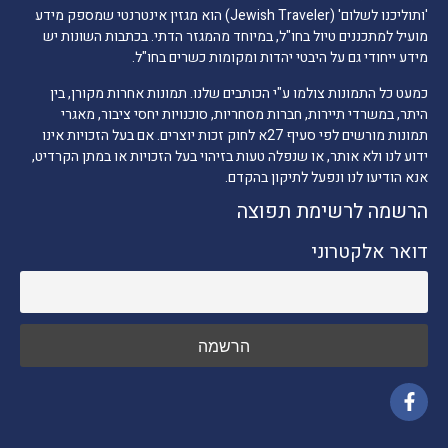
'ותוליכנו לשלום' (Jewish Traveler) הוא מגזין אינטרנטי שמספק מידע
מועיל למתכננים טיול בחו"ל, במיוחד מהמגזר הדתי. בכתבות השונות יש
מידע ייחודי גם על היבטי יהדות ומקומות כשרים בחו"ל.
כמעט כל התמונות צולמו ע"י הכותבים שלנו. תמונות אחרות מקורן, בין
היתר, במשרדי תיירות, חברות מסחריות, סוכנויות יחסי ציבור, מאגרי
תמונות מורשים לפי סעיף 27א לחוק זכות יוצרים. אם בעל הזכויות אינו
ידוע לנו ולא אותר, או שנפלה טעות בזיהוי בעל הזכויות או במתן הקרדיט,
אנא הודיעו לנו ונפעל לתיקון בהקדם.
הרשמה לרשימת תפוצה
דואר אלקטרוני