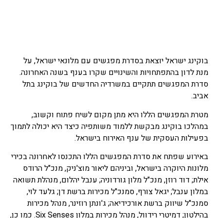
בוקינג ישראל יוצאת בסדרת מפגשים עם מלונאי ישראל, על
מנת לדון בהתפתחויות והשינויים שקרו בענף בשנה האחרונה.
סדרת המפגשים תתקיים במשרדיה החדשים של בוקינג בתל
אביב.
מטרת המפגשים הללו היא מתן מקום לשיח פתוח וקשוב,
במהלכו בוקינג מבקשת ללמוד משותפיה כיצד היא יכולה לתמוך
בפעילות העסקית של ענף האירוח בישראל.
באירוע שפתח את סדרת המפגשים הללו התכנסו לאחרונה בכירי
מלונות היוקרה בישראל, וביניהם ליאור מוצ'ניק, מנכ"ל הרודס
אילת; דוד רוזן, מנכ"ל מלון גורדוניה; ענבל יהלום, מנהלת תשואה
במלון ענבל; יגאל צורף, סמנכ"ל מכירות ברשת דן; גלעד לוי,
סמנכ"ל שיווק ברשת אורכידיאה; ג'ונתן רוזינר, מנהל מכירות
בהילטון; דמיטרי רידוול, מנהל מכירות במלון Six Senses. כמו כן,