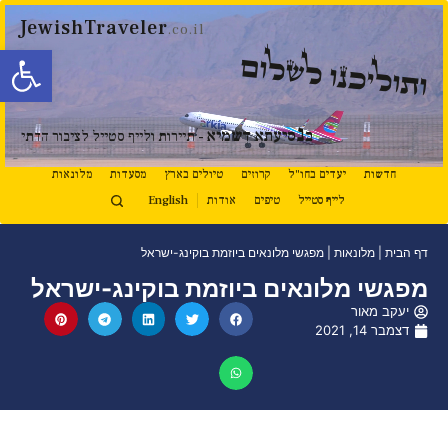
JewishTraveler
.co.il
פתח סרגל
ותוליכנו לשלום
נ
ב
סיעתא דשמיא
- תיירות ולייף סטייל לציבור הדתי
חדשות
יעדים בחו"ל
קרוזים
טיולים בארץ
מסעדות
מלונאות
לייף סטייל
טיפים
אודות
English
דף הבית
|
מלונאות
|
מפגשי מלונאים ביוזמת בוקינג-ישראל
מפגשי מלונאים ביוזמת בוקינג-ישראל
יעקב מאור
דצמבר 14, 2021