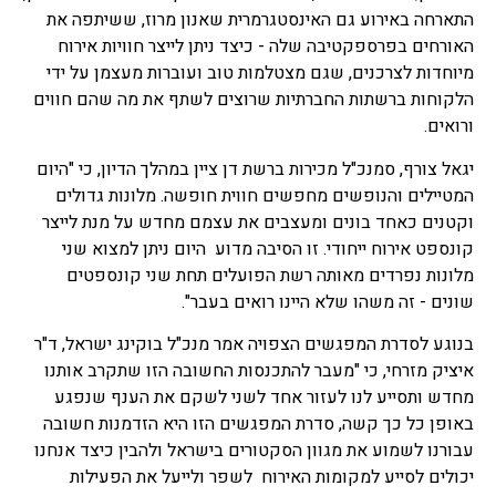
התארחה באירוע גם האינסטגרמרית שאנון מרוז, ששיתפה את
האורחים בפרספקטיבה שלה - כיצד ניתן לייצר חוויות אירוח
מיוחדות לצרכנים, שגם מצטלמות טוב ועוברות מעצמן על ידי
הלקוחות ברשתות החברתיות שרוצים לשתף את מה שהם חווים
ורואים.
יגאל צורף, סמנכ"ל מכירות ברשת דן ציין במהלך הדיון, כי "היום
המטיילים והנופשים מחפשים חווית חופשה. מלונות גדולים
וקטנים כאחד בונים ומעצבים את עצמם מחדש על מנת לייצר
קונספט אירוח ייחודי. זו הסיבה מדוע היום ניתן למצוא שני
מלונות נפרדים מאותה רשת הפועלים תחת שני קונספטים
שונים - זה משהו שלא היינו רואים בעבר".
בנוגע לסדרת המפגשים הצפויה אמר מנכ"ל בוקינג ישראל, ד"ר
איציק מזרחי, כי "מעבר להתכנסות החשובה הזו שתקרב אותנו
מחדש ותסייע לנו לעזור אחד לשני לשקם את הענף שנפגע
באופן כל כך קשה, סדרת המפגשים הזו היא הזדמנות חשובה
עבורנו לשמוע את מגוון הסקטורים בישראל ולהבין כיצד אנחנו
יכולים לסייע למקומות האירוח לשפר ולייעל את הפעילות