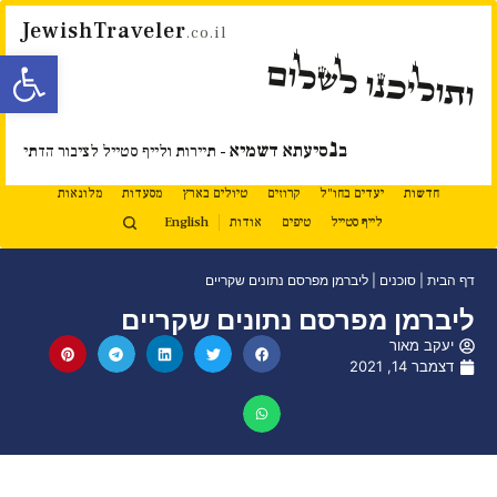
JewishTraveler
.co.il
פתח סרגל
ותוליכנו לשלום
נ
ב
סיעתא דשמיא
- תיירות ולייף סטייל לציבור הדתי
חדשות
יעדים בחו"ל
קרוזים
טיולים בארץ
מסעדות
מלונאות
לייף סטייל
טיפים
אודות
English
דף הבית
|
סוכנים
|
ליברמן מפרסם נתונים שקריים
ליברמן מפרסם נתונים שקריים
יעקב מאור
דצמבר 14, 2021