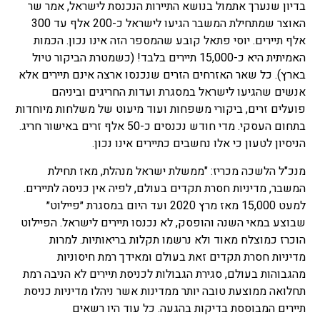
בדיון שנערך אתמול בנושא התיירות הנכנסת לישראל, אמר שר
האוצר שמתחילת המשבר הגיעו לישראל כ-200 אלף עד 300
אלף תיירים. יוסי פתאל קובע שהמספר הזה אינו נכון. הכמות
האמיתית היא כ-15,000 תיירים בלבד! (כשמטרת הביקור טיול
בארץ). כל שאר האזרחים הזרים שנכנסו ארצה אינם תיירים אלא
אנשים שהגיעו לישראל במסגרת ועדות החריגים וביניהם
פועלים זרים, ביקורי משפחות ועוד מיעוט של משלחות מיוחדות
בתחום העסקי. מדי חודש נכנסים כ-50 אלף זרים באישור חריג.
הניסיון לטעון כי אלו נחשבים כתיירים אינו נכון.
מנכ"ל הלשכה מכריז: "ממשלת ישראל מנהלת, מאז תחילת
המשבר, מדיניות חסרת תקדים בעולם, לפיה אין כניסה לתיירים.
למעט 15,000 מאז מרץ 2020 ועד היום במסגרת ״פיילוט״
שבוצע במאי השנה והופסק, לא נכנסו תיירים לישראל. הפיילוט
הוכרז כמוצלח מאוד ולא נרשמו תקלות בריאותיות. למרות
מדיניות חסרת תקדים זאת בעולם ומאידך רמת חיסוניות
מהגבוהות בעולם, סגירת הגבולות לכניסת תיירים לא הניבה רמת
תחלואה ממוצעת טובה יותר ממדינות אשר ניהלו מדיניות כניסת
תיירים המבוססת בדיקות בהגעה. כל עוד היו רשאים