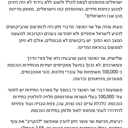
ישראלים-מחוסנים לצאת לחו״ל ולשוב ללא בידוד לא היה היגיון
למנוע כניסות תיירים, המחוסנים כמו הישראלים, מאותן מדינות
מהן שבו הישראלים".
טעות שניה של שר האוצר: מדברי ניתן היה להתרשם שהביקושים
להגיע לישראל אפסיים ולא יתחדשו בשנים הקרובות. למעשה
המצב הוא הפוך. יש ביקושים לא מבוטלים, אולם לא ניתן
לממשם בהוראת המדינה.
שלישית, שר האוצר טוען שהבעיה היא של מורי הדרך
והמארגנים. לא נכון! בפועל מתקיימים ישירות מהתיירות הנכנסת
כ-100,000 משפחות של עובדי מלונות, נהגי אוטובוסים,
מסעדות, מוזיאונים וכדומה.
משמעות דברי שר האוצר כי בנוסף על מארגני התיירות יש לפטר
עוד 100,000 בעלי משרות שפרנסתם תלויה לחלוטין בתיירות
הנכנסת. כלכלת ערים כמו נצרת, עכו, צפת טבריה ועוד צפויות
להידרדר לעוני ומחסור לאור תלותן בתיירות הנכנסת.
רביעית, מגישת שר אוצר ניתן להבין שאפשר ״להקריב״ את ענף