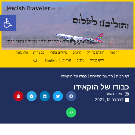
JewishTraveler
.co.il
פתח סרגל
ותוליכנו לשלום
נ
ב
סיעתא דשמיא
- תיירות ולייף סטייל לציבור הדתי
חדשות
יעדים בחו"ל
קרוזים
טיולים בארץ
מסעדות
מלונאות
לייף סטייל
טיפים
אודות
English
דף הבית
|
חדשות התיירות
|
כבודו של הוקאידו
כבודו של הוקאידו
יעקב מאור
דצמבר 15, 2021