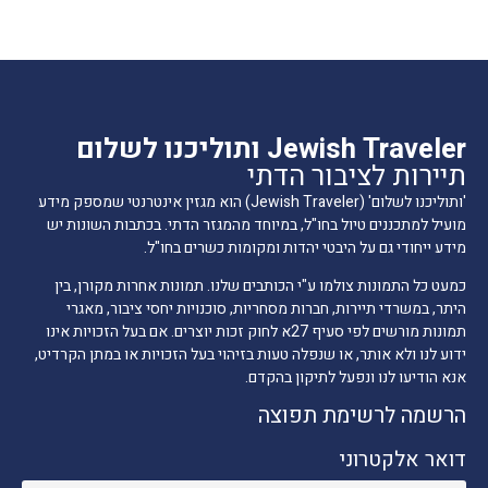
Jewish Traveler ותוליכנו לשלום
תיירות לציבור הדתי
'ותוליכנו לשלום' (Jewish Traveler) הוא מגזין אינטרנטי שמספק מידע
מועיל למתכננים טיול בחו"ל, במיוחד מהמגזר הדתי. בכתבות השונות יש
מידע ייחודי גם על היבטי יהדות ומקומות כשרים בחו"ל.
כמעט כל התמונות צולמו ע"י הכותבים שלנו. תמונות אחרות מקורן, בין
היתר, במשרדי תיירות, חברות מסחריות, סוכנויות יחסי ציבור, מאגרי
תמונות מורשים לפי סעיף 27א לחוק זכות יוצרים. אם בעל הזכויות אינו
ידוע לנו ולא אותר, או שנפלה טעות בזיהוי בעל הזכויות או במתן הקרדיט,
אנא הודיעו לנו ונפעל לתיקון בהקדם.
הרשמה לרשימת תפוצה
דואר אלקטרוני