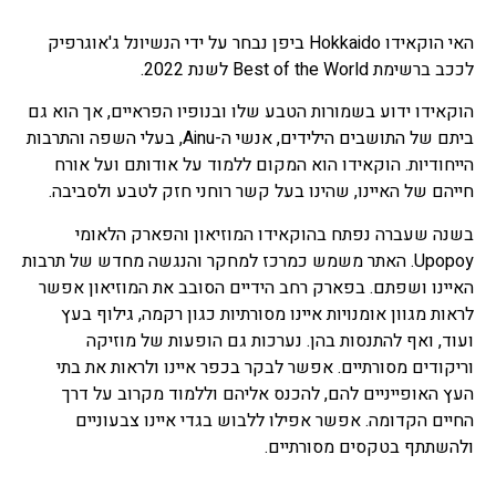
האי הוקאידו Hokkaido ביפן נבחר על ידי הנשיונל ג'אוגרפיק
לככב ברשימת Best of the World לשנת 2022.
הוקאידו ידוע בשמורות הטבע שלו ובנופיו הפראיים, אך הוא גם
ביתם של התושבים הילידים, אנשי ה-Ainu, בעלי השפה והתרבות
הייחודיות. הוקאידו הוא המקום ללמוד על אודותם ועל אורח
חייהם של האיינו, שהינו בעל קשר רוחני חזק לטבע ולסביבה.
בשנה שעברה נפתח בהוקאידו המוזיאון והפארק הלאומי
Upopoy. האתר משמש כמרכז למחקר והנגשה מחדש של תרבות
האיינו ושפתם. בפארק רחב הידיים הסובב את המוזיאון אפשר
לראות מגוון אומנויות איינו מסורתיות כגון רקמה, גילוף בעץ
ועוד, ואף להתנסות בהן. נערכות גם הופעות של מוזיקה
וריקודים מסורתיים. אפשר לבקר בכפר איינו ולראות את בתי
העץ האופייניים להם, להכנס אליהם וללמוד מקרוב על דרך
החיים הקדומה. אפשר אפילו ללבוש בגדי איינו צבעוניים
ולהשתתף בטקסים מסורתיים.