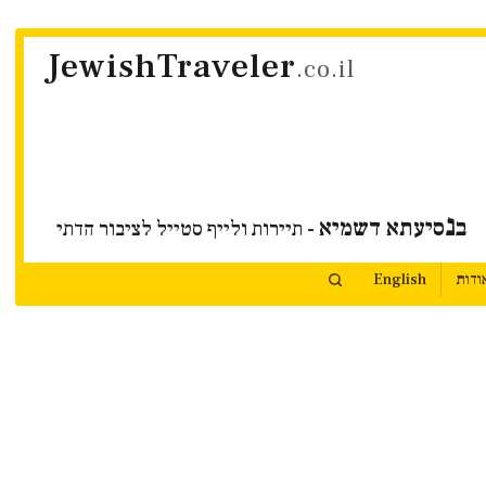
JewishTraveler
.co.il
נ
ב
סיעתא דשמיא
- תיירות ולייף סטייל לציבור הדתי
ודות
English