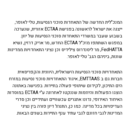
המנכ"לית החדשה של התאחדות סוכני הנסיעות, טלי לאופר,
ייצגה את ישראל לראשונה בפגישת ECTAA אזורית, שנערכה
בשבוע שעבר במשרדי התאחדות סוכני הנסיעות של יוון.
במפגש השתתפו מזכ"ל ECTAA החדש, מר אריק דרזין, נשיא
FedHATTA, מר ליסנדרוס צילידיס וכן נציגי התאחדויות ממדינות
שונות, ביניהם הגב' טלי לאופר.
התאחדויות סוכני הנסיעות הישראלית, היוונית והקפריסאית
חברות גם ב EMTTAAS, איגוד התאחדויות סוכני נסיעות במזרח
הים התיכון, לקידום שיתופי פעולה בתיירות. בפגישה באתונה
הוצגו הפעולות והיוזמות שננקטו לאחרונה ע"י ECTAA במוסדות
האיחוד האירופי, נדונו אתגרים עכשוויים ועתידיים וכן סדרי
העדיפויות בכל מדינה. כמו כן, התנהל דיון פורה בין נציגי
המדינות לגבי חזונם לגבי עתיד ענף התיירות בשנים הבאות.