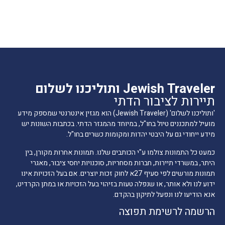
Jewish Traveler ותוליכנו לשלום
תיירות לציבור הדתי
'ותוליכנו לשלום' (Jewish Traveler) הוא מגזין אינטרנטי שמספק מידע
מועיל למתכננים טיול בחו"ל, במיוחד מהמגזר הדתי. בכתבות השונות יש
מידע ייחודי גם על היבטי יהדות ומקומות כשרים בחו"ל.
כמעט כל התמונות צולמו ע"י הכותבים שלנו. תמונות אחרות מקורן, בין
היתר, במשרדי תיירות, חברות מסחריות, סוכנויות יחסי ציבור, מאגרי
תמונות מורשים לפי סעיף 27א לחוק זכות יוצרים. אם בעל הזכויות אינו
ידוע לנו ולא אותר, או שנפלה טעות בזיהוי בעל הזכויות או במתן הקרדיט,
אנא הודיעו לנו ונפעל לתיקון בהקדם.
הרשמה לרשימת תפוצה