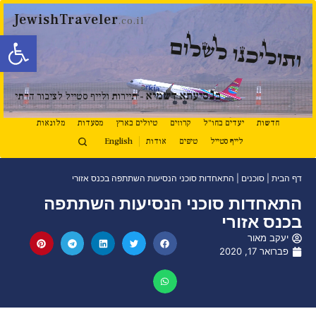
JewishTraveler
.co.il
פתח סרגל
ותוליכנו לשלום
נ
ב
סיעתא דשמיא
- תיירות ולייף סטייל לציבור הדתי
חדשות
יעדים בחו"ל
קרוזים
טיולים בארץ
מסעדות
מלונאות
לייף סטייל
טיפים
אודות
English
דף הבית
|
סוכנים
|
התאחדות סוכני הנסיעות השתתפה בכנס אזורי
התאחדות סוכני הנסיעות השתתפה
בכנס אזורי
יעקב מאור
פברואר 17, 2020