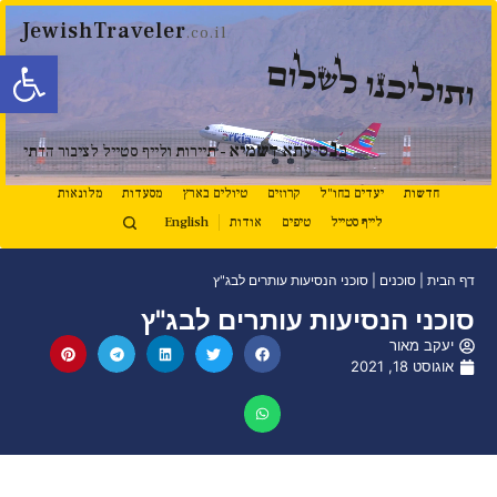
JewishTraveler
.co.il
פתח סרגל
ותוליכנו לשלום
נ
ב
סיעתא דשמיא
- תיירות ולייף סטייל לציבור הדתי
חדשות
יעדים בחו"ל
קרוזים
טיולים בארץ
מסעדות
מלונאות
לייף סטייל
טיפים
אודות
English
דף הבית
|
סוכנים
|
סוכני הנסיעות עותרים לבג"ץ
סוכני הנסיעות עותרים לבג"ץ
יעקב מאור
אוגוסט 18, 2021