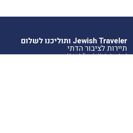
Jewish Traveler ותוליכנו לשלום
תיירות לציבור הדתי
'ותוליכנו לשלום' (Jewish Traveler) הוא מגזין אינטרנטי שמספק מידע
מועיל למתכננים טיול בחו"ל, במיוחד מהמגזר הדתי. בכתבות השונות יש
מידע ייחודי גם על היבטי יהדות ומקומות כשרים בחו"ל.
כמעט כל התמונות צולמו ע"י הכותבים שלנו. תמונות אחרות מקורן, בין
היתר, במשרדי תיירות, חברות מסחריות, סוכנויות יחסי ציבור, מאגרי
תמונות מורשים לפי סעיף 27א לחוק זכות יוצרים. אם בעל הזכויות אינו
ידוע לנו ולא אותר, או שנפלה טעות בזיהוי בעל הזכויות או במתן הקרדיט,
אנא הודיעו לנו ונפעל לתיקון בהקדם.
הרשמה לרשימת תפוצה
דואר אלקטרוני