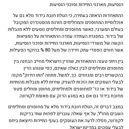
הנסיעות, מארגני התיירות וסוכני הנסיעות.
ההתאחדות הראתה בעתירה, כי הטלת חובת בידוד מלא גם על
אוכלוסיית המחוסנים והמחלימים חורגת מהסטנדרט המקובל
בעולם המערבי, כאשר מחוסנים ומחלימים נוסעים ללא מגבלות
של בידוד. במסגרת העתירה עמדה ההתאחדות על המציאות
הקשה של משרדי הנסיעות, מארגני התיירות וסוכני הנסיעות,
אשר חווים הפסדי עתק וירידה של מעל 80 % בהיקף הפעילות.
בין היתר טענה ההתאחדות, שהדין הישראלי מחייב הבחנה בין
מחוסנים ומחלימים לבין כאלה שאינם, כפי שנוהג הדין
בהקשרים רבים ומגוונים. כך, למשל, מתווה "התו הירוק" מקנה
לבעלי העסקים את הזכות להעניק שירות ללא מגבלות מהותיות
של בידוד או כד' למחוסנים ולמחלימים; מחוסן ומחלים פטור
מחובת בידוד גם אם בא במגע הדוק עם מאומת לקורונה.
במצב דברים זה, הטלת חובת בידוד מלא על מחוסנים ומחלימים
השבים מחו"ל, על אף שאלה עוברים לפחות שתי בדיקות
לקורונה, מפלה לרעה את העוסקים בענף התיירות היוצאת ביחס
לבעלי עסקים במדינת ישראל.