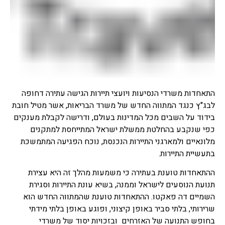
התאחדות משרדי הנסיעות ויועצי תיירות הגישה עתירה דחופה
לבג"ץ כנגד המתווה החדש של משרד הבריאות, אשר מטיל חובת
בידוד על השבים מכל המדינות בעולם, ודרישה לקבלת מענקים
כפי שנקבע בהחלטת ממשלת ישראל המתייחסת למתקנים
מלונאיים ולמארגני התיירות הנכנסת, נוכח הפגיעה המתמשכת
בתעשיית התיירות.
ההתאחדות טוענת בעתירה כי משמעות מהלך זה היא עצירת
תנועת הנוסעים לישראל וממנה, בשיא עונת התיירות וסגירת
השמיים דה פאקטו. ההתאחדות טוענת שהמתווה החדש הוא
שרירותי, בלתי סביר באופן קיצוני, ופוגע באופן בלתי מידתי
בחופש התנועה של האזרחים ובזכויות יסוד של משרדי