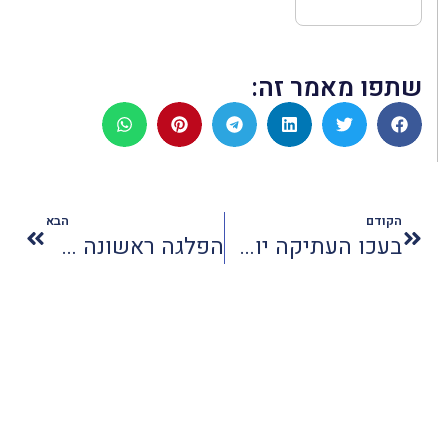
שתפו מאמר זה:
הקודם
הבא
בעכו העתיקה יושק שביל אומנות וגלריות
הפלגה ראשונה של NCL מארה"ב