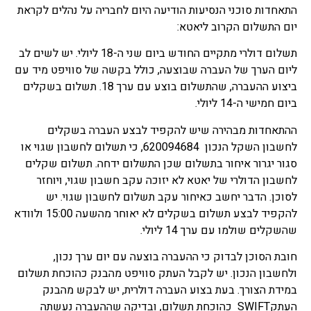
התאחדות סוכני הנסיעות הודיעה היום לחבריה על נהלים לקראת
יום התשלום הקרוב ליאטא:
תשלום דולרי מתקיים החודש ביום שני ה-18 ליולי. יש לשים לב
ליום הערך של העברה שבוצעה, כולל בקשה של סוויפט מיד עם
ביצוע ההעברה, שהתשלום בוצע עם ערך 18. תשלום בשקלים
ביום חמישי ה-14 ליולי.
ההתאחדות מבהירה שיש להקפיד לבצע העברה בשקלים
לחשבון השקל הנכון 620094684, כי תשלום לחשבון שגוי או
סגור יגרור איחור בתשלום שכן התשלום ידחה. תשלום שקלים
לחשבון הדולרי של יאטא לא יזוכה עקב חשבון שגוי, ויוחזר
לסוכן. הדבר יחשב כאיחור עקב תשלום לחשבון שגוי. יש
להקפיד לבצע תשלום בשקלים לא יאוחר מהשעה 15:00 ולוודא
שהשקלים שולמו עם ערך 14 ליולי.
חובת הסוכן לבדוק כי ההעברה בוצעה עם יום ערך נכון,
ולחשבון הנכון. יש לקבל העתק סוויפט מהבנק כהוכחת תשלום
במידת הצורך. בעת בצוע העברה דולרית, יש לבקש מהבנק
העתקSWIFT כהוכחת תשלום, ובדיקה שההעברה נעשתה