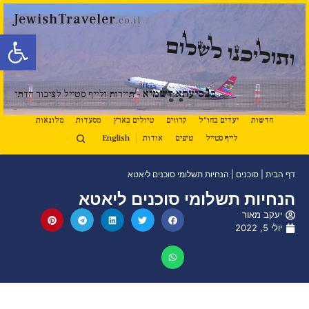
JewishTraveler
.co.il
פתח סרגל
ותוליכנו לשלום
נ
ב
סיעתא דשמיא
- תיירות ולייף סטייל לציבור הדתי
חדשות
יעדים בחו"ל
קרוזים
טיולים בארץ
מסעדות
מלונאות
לייף סטייל
טיפים
אודות
English
דף הבית
|
סוכנים
|
הנחיות תשלומי סוכנים ליאטא
הנחיות תשלומי סוכנים ליאטא
יעקב מאור
יולי 5, 2022