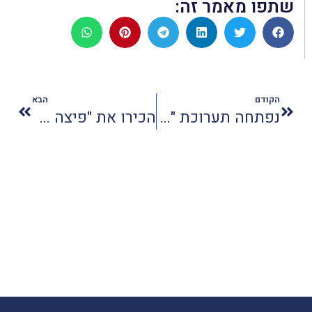
שתפו מאמר זה:
הקודם
הבא
נפתחה תערוכת "זוהר קיץ"
הכירו את "פיצה EXTRA" של דומינו'ס