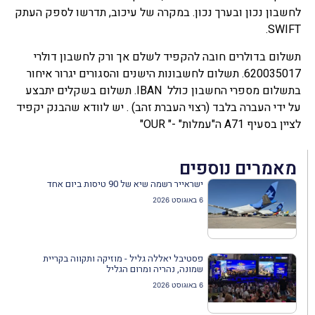
לחשבון נכון ובערך נכון. במקרה של עיכוב, תדרשו לספק העתק
SWIFT.
תשלום בדולרים חובה להקפיד לשלם אך ורק לחשבון דולרי
620035017. תשלום לחשבונות הישנים והסגורים יגרור איחור
בתשלום מספרי החשבון כולל IBAN. תשלום בשקלים יתבצע
על ידי העברה בלבד (רצוי העברת זהב) . יש לוודא שהבנק יקפיד
לציין בסעיף A71 ה"עמלות" -" OUR"
מאמרים נוספים
ישראייר רשמה שיא של 90 טיסות ביום אחד
6 באוגוסט 2026
פסטיבל יאללה גליל - מוזיקה ותקווה בקריית
שמונה, נהריה ומרום הגליל
6 באוגוסט 2026