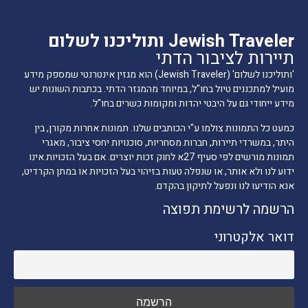
Jewish Traveler ותוליכנו לשלום
תיירות לציבור הדתי
'ותוליכנו לשלום' (Jewish Traveler) הוא מגזין אינטרנטי שמספק מידע
מועיל למתכננים טיול בחו"ל, במיוחד מהמגזר הדתי. בכתבות השונות יש
מידע ייחודי גם על היבטי יהדות ומקומות כשרים בחו"ל.
כמעט כל התמונות צולמו ע"י הכותבים שלנו. תמונות אחרות מקורן, בין
היתר, במשרדי תיירות, חברות מסחריות, סוכנויות יחסי ציבור, מאגרי
תמונות מורשים לפי סעיף 27א לחוק זכות יוצרים. אם בעל הזכויות אינו
ידוע לנו ולא אותר, או שנפלה טעות בזיהוי בעל הזכויות או במתן הקרדיט,
אנא הודיעו לנו ונפעל לתיקון בהקדם.
הרשמה לרשימת תפוצה
דואר אלקטרוני