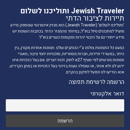
Jewish Traveler ותוליכנו לשלום
תיירות לציבור הדתי
'ותוליכנו לשלום' (Jewish Traveler) הוא מגזין אינטרנטי שמספק מידע
מועיל למתכננים טיול בחו"ל, במיוחד מהמגזר הדתי. בכתבות השונות יש
מידע ייחודי גם על היבטי יהדות ומקומות כשרים בחו"ל.
כמעט כל התמונות צולמו ע"י הכותבים שלנו. תמונות אחרות מקורן, בין
היתר, במשרדי תיירות, חברות מסחריות, סוכנויות יחסי ציבור, מאגרי
תמונות מורשים לפי סעיף 27א לחוק זכות יוצרים. אם בעל הזכויות אינו
ידוע לנו ולא אותר, או שנפלה טעות בזיהוי בעל הזכויות או במתן הקרדיט,
אנא הודיעו לנו ונפעל לתיקון בהקדם.
הרשמה לרשימת תפוצה
דואר אלקטרוני