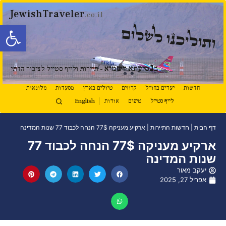
JewishTraveler
.co.il
פתח סרגל
ותוליכנו לשלום
נ
ב
סיעתא דשמיא
- תיירות ולייף סטייל לציבור הדתי
חדשות
יעדים בחו"ל
קרוזים
טיולים בארץ
מסעדות
מלונאות
לייף סטייל
טיפים
אודות
English
דף הבית
|
חדשות התיירות
|
ארקיע מעניקה 77$ הנחה לכבוד 77 שנות המדינה
ארקיע מעניקה 77$ הנחה לכבוד 77
שנות המדינה
יעקב מאור
אפריל 27, 2025