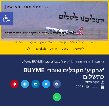
JewishTraveler
.co.il
פתח סרגל
ותוליכנו לשלום
נ
ב
סיעתא דשמיא
- תיירות ולייף סטייל לציבור הדתי
חדשות
יעדים בחו"ל
קרוזים
טיולים בארץ
מסעדות
מלונאות
לייף סטייל
טיפים
אודות
English
דף הבית
|
חדשות התיירות
|
'ארקיע' מקבלים שוברי BUYME כתשלום
'ארקיע' מקבלים שוברי BUYME
כתשלום
יעקב מאור
נובמבר 19, 2025