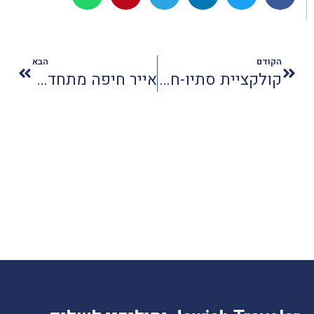
הקודם
הבא
קולקציית סתיו-חורף של דפנה לוינסון
אייר חיפה מתחדשת במטוס נוסף