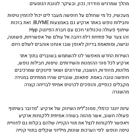
מהלך שמרגיש מודרני, נכון, ובעיקר: לטובת הנוסעים.
מעכשיו, כל מי שחולם על חופשה מעבר לים יכול להזמין טיסות
וחבילות נופש באתר ארקיע גם באמצעות BUYME. זאת בזכות
שיתוף פעולה טכנולוגי חכם עם חברת הפינטק Hyp.
זהו צעד של פתיחת דלת רחבה אל עולם של אפשרויות, פשוטה,
נגישה, ומותאמת בדיוק לאופן שבו אנחנו אוהבים לשלם היום.
השירות החדש מאפשר לנו להשתמש בשוברים בתוך אתר
ארקיע לכל סוגי ההזמנות והשירותים. טיסות, חבילות נופש,
מלונות, מזוודות, הושבה, שדרוגים ושאר פינוקים שמרכיבים
חופשה טובה באמת. פתאום, שוברים שהיו ממתינים במגירה
מקבלים כנפיים, והופכים לכרטיס אמיתי לבריחה קצרה
מהשגרה.
עינת יונגר כרמלי, סמנכ"לית השיווק של ארקיע: "מדובר בשיתוף
פעולה חשוב, אשר מהווה בשורה אמיתית ללקוחות ארקיע
ויאפשר ללקוחות לנצל את תווי הקנייה שלהם בקלות גם לחוויית
טיסה ונופש. לפי הערכות שונות, מיליוני שקלים בתווי קנייה