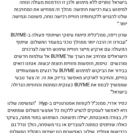
בישראל נותרים ללא מימוש ולכן זו הזדמנות מעולה ונוחה
למימוש בעת רכישת חופשה. מהלך זה ממחיש את המחויבות
שלנו להנגיש ללקוחותינו חוויית רכישה נוחה, פשוטה וגמישה
יותר."
שרון ריפה, סמנ״כלית פיתוח עיסקי ושיתופי פעולה ב-BUYME:
"עבורנו זה הרבה יותר ממהלך טכני במעמד התשלום. שיתוף
הפעולה עם ארקיע מייצר חוויית שימוש חדשה לצרכנים
הישראלים ומרחיב את הערך של BUYME אל עולמות חדשים
ומרגשים : טיסות, חופשות וחוויות חוצות יבשות. אנחנו רואים
בבירור את הביקוש למימוש BUYME על רגעים משמעותיים
בחיים, והחיבור לארקיע מאפשר בדיוק את זה. זה צעד טבעי
שממשיך לבסס את BUYME כענקית המתנות והחוויות הגדולה
בישראל".
כפיר אדרי, סמנכ"ל לקוחות אסטרטגיים ב-Hyp: "המשימה שלנו
היא לאפשר לעסקים להציע ללקוח כל אמצעי תשלום שמתאים
לו, בצורה מאובטחת, יעילה ופשוטה. השימוש בתווי מתנה, בעיקר
כאלה שניתנים כמתנה לעובדים או בני משפחה, הולך וגדל גם
ברכישות אונליין. שילוב האפשרות הזו ישירות בתהליך התשלום