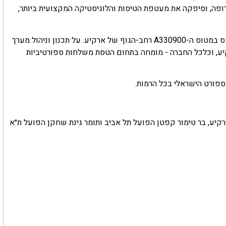
ופה, וסיפקה את מעטפת הטיסות והלוגיסטיקה המקצועית ביותר,
הלילה הקבוצה שבה ארצה עם הגביע בטיסת הניצחון בלאס פאלמס במטוס ה-A330900 רחב-הגוף של ארקיע. על תכנון וניהול מערך
יע, וכלכל החברה - מומחה בתחום הטסת משלחות ספורטיביות
ספורט הישראלי בכל הרמות.
רקיע, בר טימור קפטן הפועל תל אביב ותומר גינת שחקן הפועל ת״א