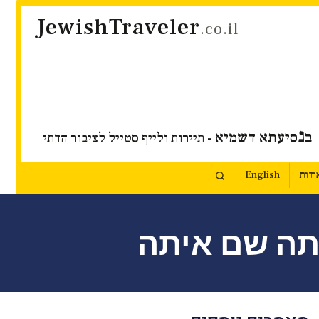
JewishTraveler
.co.il
נ
ב
סיעתא דשמיא
- תיירות ולייף סטייל לציבור הדתי
ודות
English
יתה שם איתה