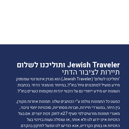
Jewish Traveler ותוליכנו לשלום
תיירות לציבור הדתי
'ותוליכנו לשלום' (Jewish Traveler) הוא מגזין אינטרנטי שמספק
מידע מועיל למתכננים טיול בחו"ל, במיוחד מהמגזר הדתי. בכתבות
השונות יש מידע ייחודי גם על היבטי יהדות ומקומות כשרים בחו"ל.
כמעט כל התמונות צולמו ע"י הכותבים שלנו. תמונות אחרות מקורן,
בין היתר, במשרדי תיירות, חברות מסחריות, סוכנויות יחסי ציבור,
מאגרי תמונות מורשים לפי סעיף 27א לחוק זכות יוצרים. אם בעל
הזכויות אינו ידוע לנו ולא אותר, או שנפלה טעות בזיהוי בעל
הזכויות או במתן הקרדיט, אנא הודיעו לנו ונפעל לתיקון בהקדם.