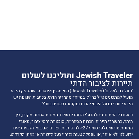
Jewish Traveler ותוליכנו לשלום
תיירות לציבור הדתי
'ותוליכנו לשלום' (Jewish Traveler) הוא מגזין אינטרנטי שמספק מידע
מועיל למתכננים טיול בחו"ל, במיוחד מהמגזר הדתי. בכתבות השונות יש
מידע ייחודי גם על היבטי יהדות ומקומות כשרים בחו"ל.
כמעט כל התמונות צולמו ע"י הכותבים שלנו. תמונות אחרות מקורן, בין
היתר, במשרדי תיירות, חברות מסחריות, סוכנויות יחסי ציבור, מאגרי
תמונות מורשים לפי סעיף 27א לחוק זכות יוצרים. אם בעל הזכויות אינו
ידוע לנו ולא אותר, או שנפלה טעות בזיהוי בעל הזכויות או במתן הקרדיט,