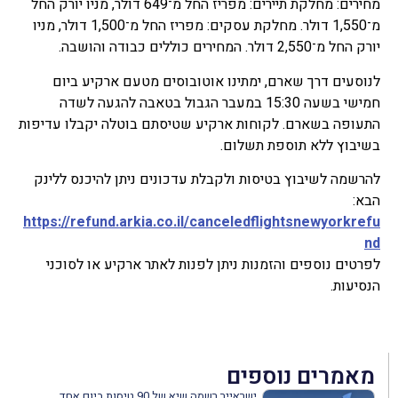
מחירים: מחלקת תיירים: מפריז החל מ־649 דולר, מניו יורק החל
מ־1,550 דולר. מחלקת עסקים: מפריז החל מ־1,500 דולר, מניו
יורק החל מ־2,550 דולר. המחירים כוללים כבודה והושבה.
לנוסעים דרך שארם, ימתינו אוטובוסים מטעם ארקיע ביום
חמישי בשעה 15:30 במעבר הגבול בטאבה להגעה לשדה
התעופה בשארם. לקוחות ארקיע שטיסתם בוטלה יקבלו עדיפות
בשיבוץ ללא תוספת תשלום.
להרשמה לשיבוץ בטיסות ולקבלת עדכונים ניתן להיכנס ללינק
הבא:
https://refund.arkia.co.il/canceledflightsnewyorkrefu
nd
לפרטים נוספים והזמנות ניתן לפנות לאתר ארקיע או לסוכני
הנסיעות.
מאמרים נוספים
ישראייר רשמה שיא של 90 טיסות ביום אחד