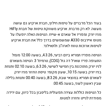
בעוד הכל מדברים על טיסות חילוץ, חברת ארקיע גם עושה
מעשה. לא רק מדברת. ארקיע משווקת טיסות של חברת HiFly
מניו יורק ומפריז אל שארם א-שייח. הטיסות האלה יופעלו על
מטוס איירבוס A330 שמשמשים בדרך כלל את חברת ארקיע
לטיסות ארוכות טווח לארה"ב ולתאילנד.
הטיסה מפריז תמריא ביום רביעי, 4.3.26, בשעה 12:00 מנמל
התעופה פריז שארל דה גול (CDG), טרמינל 3. הטיסה משארם
לניו יורק מתוכננת בין חמישי לשישי, 6.3.26, בשעה 02:10 ותנחת
בניו יורק בשעה 10:15, שעון מקומי. טיסת החזור מניו יורק
לשארם תמריא במוצאי שבת, 8.3.26, בשעה 00:40 ותנחת בלילה
שבין ראשון לשני, בשעה 00:45.
כל הטיסות כוללות עצירה תפעולית בליסבון בכל כיוון, עם ירידה
מסודרת לגייט וחזרה למטוס.