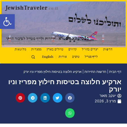
JewishTraveler
.co.il
פתח סרגל
ותוליכנו לשלום
נ
ב
סיעתא דשמיא
- תיירות ולייף סטייל לציבור הדתי
חדשות
יעדים בחו"ל
קרוזים
טיולים בארץ
מסעדות
מלונאות
לייף סטייל
טיפים
אודות
English
דף הבית
|
חדשות התיירות
|
ארקיע חלוצה בטיסות חילוץ מפריז וניו יורק
ארקיע חלוצה בטיסות חילוץ מפריז וניו
יורק
יעקב מאור
מרץ 3, 2026