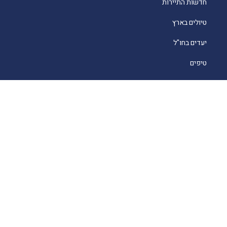
חדשות התיירות
טיולים בארץ
יעדים בחו"ל
טיפים
קרוזים
מסעדות כשרות
מלונאות
לייף סטייל
סוכנים
About
English