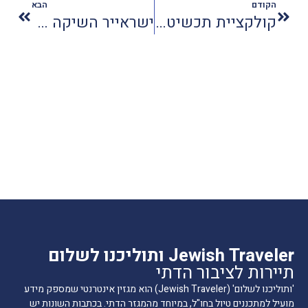
הקודם
הבא
קולקציית תכשיטים ומטפחות ראש הושקה בת"א
ישראייר השיקה אתר אינטרנט חדש
Jewish Traveler ותוליכנו לשלום
תיירות לציבור הדתי
'ותוליכנו לשלום' (Jewish Traveler) הוא מגזין אינטרנטי שמספק מידע
מועיל למתכננים טיול בחו"ל, במיוחד מהמגזר הדתי. בכתבות השונות יש