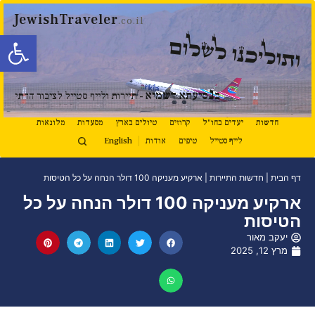
JewishTraveler
.co.il
פתח סרגל
ותוליכנו לשלום
נ
ב
סיעתא דשמיא
- תיירות ולייף סטייל לציבור הדתי
חדשות
יעדים בחו"ל
קרוזים
טיולים בארץ
מסעדות
מלונאות
לייף סטייל
טיפים
אודות
English
דף הבית
|
חדשות התיירות
|
ארקיע מעניקה 100 דולר הנחה על כל הטיסות
ארקיע מעניקה 100 דולר הנחה על כל
הטיסות
יעקב מאור
מרץ 12, 2025