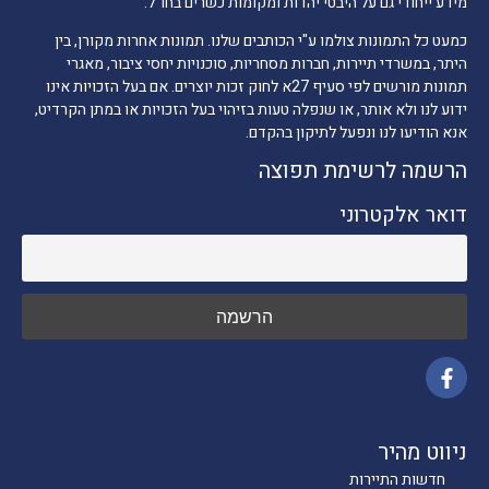
מידע ייחודי גם על היבטי יהדות ומקומות כשרים בחו"ל.
כמעט כל התמונות צולמו ע"י הכותבים שלנו. תמונות אחרות מקורן, בין
היתר, במשרדי תיירות, חברות מסחריות, סוכנויות יחסי ציבור, מאגרי
תמונות מורשים לפי סעיף 27א לחוק זכות יוצרים. אם בעל הזכויות אינו
ידוע לנו ולא אותר, או שנפלה טעות בזיהוי בעל הזכויות או במתן הקרדיט,
אנא הודיעו לנו ונפעל לתיקון בהקדם.
הרשמה לרשימת תפוצה
דואר אלקטרוני
ניווט מהיר
חדשות התיירות