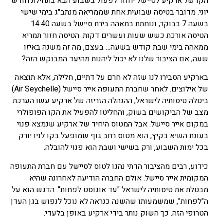
הקו של ארקיע לסיישל יחזור לפעול בשבוע הבא בתחילת חודש
יוני. מדובר בטיסה שבועית אחת שממריאה מנתב"ג בימי שישי
בשעה 7 בבוקר, ונוחתת במאהה בירת סיישל בשעה 14:40.
הטיסה אורכת כשש שעות ועשרים דקות. הטיסה חזור תמריא
ממאהה בימי שבת קודש בשעה… בעצם, מה זה משנה באיזו
שעה, אם הציבור שלנו לא יכול ליהנות מהיעד המבוקש הזה?
בארקיע הסבירו לנו שזה לא חרם על דתיים, חלילה, אלא תוצאה
של אילוצים. לאחר שחברת התעופה אייר סיישל (Air Seychelle)
ביטלה טיסותיה לישראל, ההנהלה הזריזה של ארקיע עשו הערכת
מצב של הביקושים בשוק, והחליטו להפעיל את הקו הפופולרי
במקום אייר סיישל. אבל המטוס היחיד של ארקיע שנמצא פנוי
בעונת השיא בקיץ, הוא מטוס רחב גוף שמופעל בקו לניו יורק
בכל ימות השבוע, ורק בשישי ושבת הוא פנוי להובלה.
כידוע, רבים מהציבור הדתי נהגו לטוס לסיישל עם חברת התעופה
המקומית אייר סיישל. אולם החברה הודיעה לאחרונה שהיא
מבטלת את טיסותיה לישראל "עד אוגוסט לפחות". הדגש הוא על
ה"לפחות", שמשמעותו שהשנה כנראה לא נוכל לנפוש בגן העדן
הטרופי הזה. כך השוק נותר בידי ארקיע באופן בלעדי.