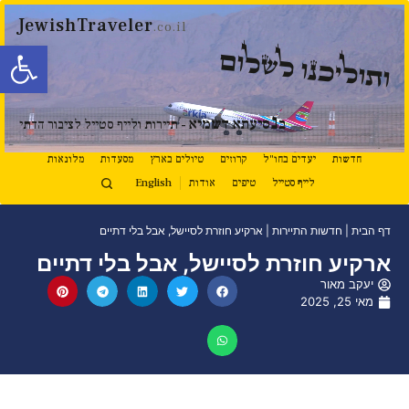
JewishTraveler
.co.il
פתח סרגל
ותוליכנו לשלום
נ
ב
סיעתא דשמיא
- תיירות ולייף סטייל לציבור הדתי
חדשות
יעדים בחו"ל
קרוזים
טיולים בארץ
מסעדות
מלונאות
לייף סטייל
טיפים
אודות
English
דף הבית
|
חדשות התיירות
|
ארקיע חוזרת לסיישל, אבל בלי דתיים
ארקיע חוזרת לסיישל, אבל בלי דתיים
יעקב מאור
מאי 25, 2025