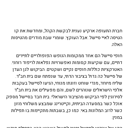
חברת התעופה ארקיע נענית לבקשת הקהל, ומחדשת את קו
הטיסה לאיי סיישל. אבל העוקץ: שומרי שבת מודרים מהטיסות
האלה.
חופי סיישל הם אחד ממקומות הנופש הפופולריים לתיירים
דתיים, עם שקיעות קסומות ואפשרויות נפלאות לריפוד רוחני.
האטרקציות כוללות חופים נקיים ושקטים. הביקוש לגן העדן
של סיישל כה גדול בציבור הדתי, עד שנפתח שם בית חב"ד.
שליח מיוחד, מנדי שוחט וזוגתו מנוחי, הגיעו לסיישל בעקבות
אלפי הישראלים שנוהרים לשם, והם מפעילים את בית חב"ד
לסירוגין לפי הביקוש מהציבור הישראלי. בית חבד בסיישל מספק
אוכל כשר במסעדה הביתית, וקייטרינג שמבצע משלוחי מזון
כשר לרוב המלונות באי. כמו כן, בשבתות מתקיימות בו תפילות
במנין.