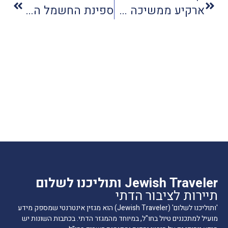
ארקיע ממשיכה לגדול עם קו חדש לג'נבה
ספינת החשמל הראשונה בישראל קיבלה רישיון שייט
Jewish Traveler ותוליכנו לשלום
תיירות לציבור הדתי
'ותוליכנו לשלום' (Jewish Traveler) הוא מגזין אינטרנטי שמספק מידע
מועיל למתכננים טיול בחו"ל, במיוחד מהמגזר הדתי. בכתבות השונות יש