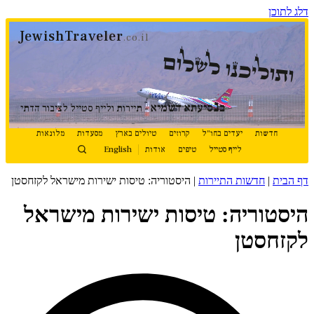
דלג לתוכן
JewishTraveler
.co.il
ותוליכנו לשלום
נ
ב
סיעתא דשמיא
- תיירות ולייף סטייל לציבור הדתי
חדשות
יעדים בחו"ל
קרוזים
טיולים בארץ
מסעדות
מלונאות
לייף סטייל
טיפים
אודות
English
דף הבית
|
חדשות התיירות
|
היסטוריה: טיסות ישירות מישראל לקזחסטן
היסטוריה: טיסות ישירות מישראל
לקזחסטן