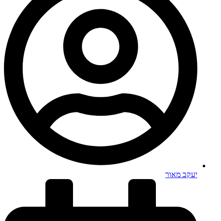
יעקב מאור