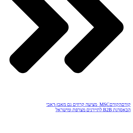
קודם
הקודם
MSC מציעה קרוזים גם מאבו-דאבי
הבא
סדנת B2B לתיירנים מצרפת ומישראל