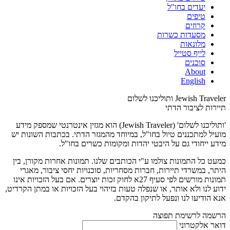
יעדים בחו"ל
טיפים
קרוזים
מסעדות כשרות
מלונאות
לייף סטייל
סוכנים
About
English
Jewish Traveler ותוליכנו לשלום
תיירות לציבור הדתי
'ותוליכנו לשלום' (Jewish Traveler) הוא מגזין אינטרנטי שמספק מידע
מועיל למתכננים טיול בחו"ל, במיוחד מהמגזר הדתי. בכתבות השונות יש
מידע ייחודי גם על היבטי יהדות ומקומות כשרים בחו"ל.
כמעט כל התמונות צולמו ע"י הכותבים שלנו. תמונות אחרות מקורן, בין
היתר, במשרדי תיירות, חברות מסחריות, סוכנויות יחסי ציבור, מאגרי
תמונות מורשים לפי סעיף 27א לחוק זכות יוצרים. אם בעל הזכויות אינו
ידוע לנו ולא אותר, או שנפלה טעות בזיהוי בעל הזכויות או במתן הקרדיט,
אנא הודיעו לנו ונפעל לתיקון בהקדם.
הרשמה לרשימת תפוצה
דואר אלקטרוני