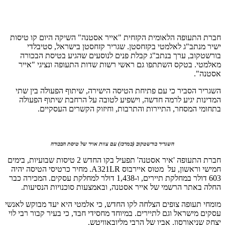
חברת התעופה הלאומית הקזחית "אייר אסטנה" השיקה היום קו טיסות
ישיר מנתב"ג לאלמטי בקזחסטן. שגריר קזחסטן בישראל, סטיבלדי
בורשטקוב, ערך בנתב"ג קבלת פנים לנוסעים שהגיע בטיסת הבכורה
מאלמטי. בטקס השתתפו גם ראשי רשות שדות התעופה ונציגי "אייר
אסטנה".
השגריר הסביר כי עם פתיחת הטיסה הישירה, שיתוף הפעולה בין שתי
המדינות יגיע לרמה חדשה, וישפיע לטובה על הרחבת שיתוף הפעולה
בתחומי המסחר, התיירות והתרבות, וחיזוק הקשרים העסקיים.
השגריר בורשטקוב (במרכז) עם צוות אויר של טיסת הבכורה
חברת התעופה 'איר אסטנה' תפעיל בקו החדש 2 טיסות שבועיות, בימים
חמישי וראשון, על מטוס איירבוס A321LR. מחיר כרטיסי הטיסה יהיה
603 דולר במחלקת תיירים, ו-1,438 דולר למחלקת עסקים. המכירה כבר
החלה באתר הרשמי של אייר אסטנה, ובאמצעות סוכנויות הנסיעות.
מומחי תעופה צופים הצלחה לקו החדש, כי אלמטי היא יעד מבוקש לאנשי
עסקים מישראל וגם לתיירים. במיוחד מחסידי חבד, כי בעיר קבור רבי לוי
יצחק שניאורסון, אביו של הרבי מליובאוויטש.