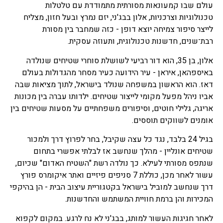
עולם שבו קמעונאות מסורתית מתמודדת עם טלטלות
טכנולוגיות וצרכניות, אלון בבג'ני, יזם נמרץ ובעל חזון, מצליח
לייצר סיפור צמיחה יוצא דופן - כזה שמחבר בין מסורת
רבת־שנים, חדשנות טכנולוגית, ותעוזה עסקית.
אלון, בן 35, הוא דור רביעי לשושלת סוחרי שטיחים שנולדה
באיספהאן, איראן - עיר הידועה כעיר מסחר מהגדולות בעולם
דאז. הוא הראשון במשפחה שנולד בישראל, לתוך מציאות שבה
אביו ניהל מפעל מקומי לייצור שטיחים. ילדותו עברה בין מכונות
אריגה, גלילי חוטים, וסיפורים משפחתיים על מסעות שטיחים בין
אומנים לשווקים תוססים.
בגיל 24 בלבד, נגד כל עצה שקיבל, בחר לפרוץ דרך ולמכור
שטיחים אונליין - מהלך שנחשב אז לבלתי אפשרי בתחום
שנתפס מסורתי לעילא. כך נולדה רשת "השטיח האדום" שכיום,
עשור לאחר מכן, כוללת 7 סניפים פיזיים ואתר איקומרס פורץ
דרך שנחשב למוביל בישראל בקטגוריית עיצוב הבית - הן בהיקפי
המכירות והן ברמת חוויית המשתמש והחדשנות.
לאחר חגיגות העשור למותג, בבג'ני לא נח לרגע. במקום לקפוא