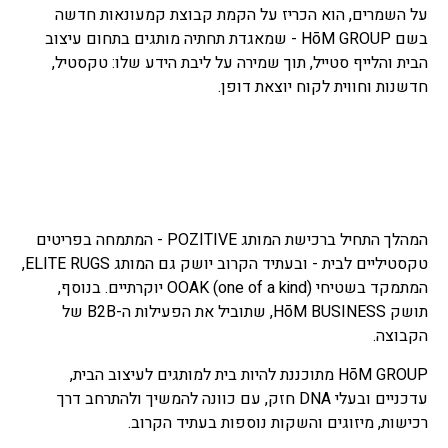
על השמרים, הוא הכריז על הקמת קבוצת קמעונאות חדשה
בשם HōM GROUP - שמאגדת תחתיה מותגים בתחום עיצוב
הבית והלייף סטייל, תוך שמירה על ליבת הידע שלו: טקסטיל,
חדשנות וחווית לקוח יוצאת דופן.
המהלך התחיל ברכישת המותג POZITIVE - המתמחה בפריטים
טקסטיליים לבית - ובעתיד הקרוב יושק גם המותג ELITE RUGS,
המתמקד בשטיחי OOAK (one of a kind) יוקרתיים. בנוסף,
תושק HōM BUSINESS, שתוביל את הפעילות ה-B2B של
הקבוצה.
HōM GROUP מתוכננת להיות בית למותגים לעיצוב הבית,
עדכניים ובעלי DNA חזק, עם כוונה להמשיך ולהתרחב דרך
רכישות, מיזוגים והשקות נוספות בעתיד הקרוב.