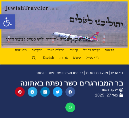
JewishTraveler
.co.il
פתח סרגל
ותוליכנו לשלום
נ
ב
סיעתא דשמיא
- תיירות ולייף סטייל לציבור הדתי
חדשות
יעדים בחו"ל
קרוזים
טיולים בארץ
מסעדות
מלונאות
לייף סטייל
טיפים
אודות
English
דף הבית
|
מסעדות כשרות
|
בר המבורגרים כשר נפתח באתונה
בר המבורגרים כשר נפתח באתונה
יעקב מאור
מאי 27, 2025