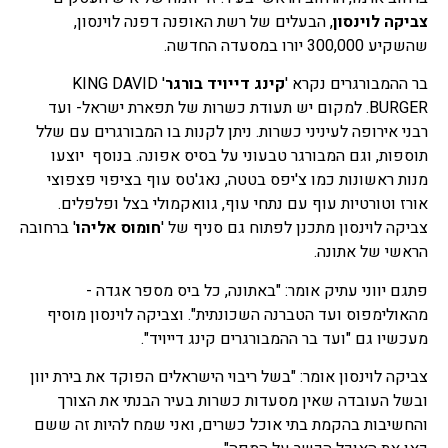
צביקה לוינסון
, הבעלים של רשת האופנה דפנה לוינסון,
שהשקיע 300,000 יורו במסעדה החדשה.
בר ההמבורגרים נקרא '
קינג דייויד בורגר
' KING DAVID
BURGER. למקום יש תעודת כשרות של תפארת ישראל- ועד
רבני אירופה לעיניני כשרות. ניתן לקנות בו המבורגרים עם שלל
תוספות, וגם המבורגר טבעוני על בסיס אפונה. בנוסף יוצעו
מנות ראשונות כמו צ'יפס בטטה, נאג'טס עוף בציפוי פצפוצי
אורז וטורטיות עוף עם נתחי עוף, גוואקמולי בצל ופלפלים.
צביקה לוינסון מתכנן לפתוח גם סניף של '
חומוס אליהו
' ברחובה
הראשי של אתונה.
פתגם יווני עתיק אומר: "באתונה, כל ביס מספר אגדה -
מהאולימפוס ועד הטברנה השכונתית". וצביקה לוינסון מוסיף
מעכשיו גם "ועד בר ההמבורגרים קינג דייויד".
צביקה לוינסון אומר: "בשל ריבוי הישראלים הפוקד את בירת יוון
ובשל העובדה שאין מסעדות כשרות בעיר הבנתי את הצורך
והחשיבות בהקמת בתי אוכל כשרים, ואני שמח להיות זה ששם