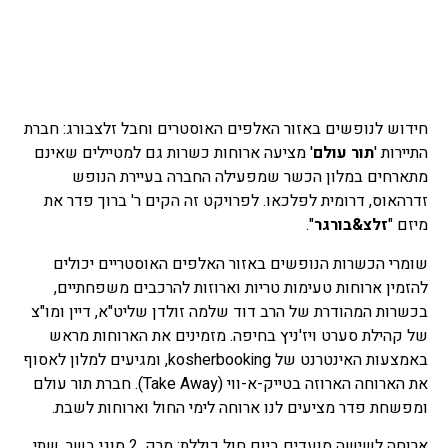
חידוש לנופשים באזור האלפים האוסטרים וחבל זלצבורג: חברת
התיירות '
תור עולם
' מציעה ארוחות כשרות גם למטיילים שאינם
מתארחים במלון הכשר שמפעילה החברה בעיירת הנופש
זדרהאוס, דרומית לפלכאו. לפרויקט זה הקים ר' ברוך פדר את
מיזם "
זלצ&בורגר
".
שומרי הכשרות הנופשים באזור האלפים האוסטריים יכולים
להזמין ארוחות טעימות טריות וארוזות להרכבים משפחתיים,
בכשרות המהודרת של הרב דוד שלמה זולדן שליט"א, דיין ומו"צ
של קהילת סערט ויז'ניץ בחיפה. מזמינים את הארוחות מראש
באמצעות האינטרנט של kosherbooking, ומגיעים למלון לאסוף
את הארוחה הארוזה בטייק-א-ווי (Take Away). חברת תור עולם
ומפשחת פדר מציעים לנו ארוחה לימי החול וארוחות לשבת.
ארוחה לשישה סועדים ביום חול כוללת: מרק, 2 סוגי בשר, שתי