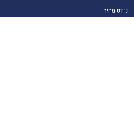
ניווט מהיר
חדשות התיירות
טיולים בארץ
יעדים בחו"ל
טיפים
קרוזים
מסעדות כשרות
מלונאות
לייף סטייל
סוכנים
About