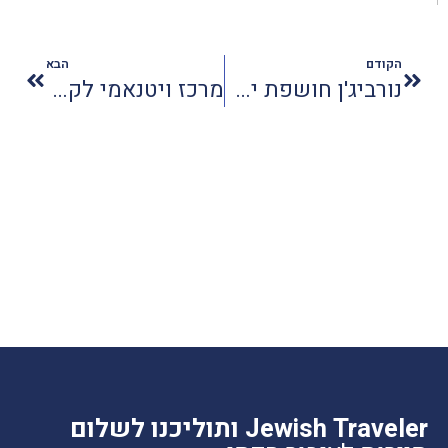
הקודם
הבא
נורביג'ן חושפת יצירות אומנות על האוניה ויוה
מרכז ויטנאמי לקולינריה ותרבות נפתח בנתניה
Jewish Traveler ותוליכנו לשלום