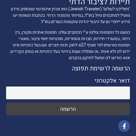
תיירות לציבור הדתי
'ותוליכנו לשלום' (Jewish Traveler) הוא מגזין אינטרנטי שמספק מידע
מועיל למתכננים טיול בחו"ל, במיוחד מהמגזר הדתי. בכתבות השונות יש
מידע ייחודי גם על היבטי יהדות ומקומות כשרים בחו"ל.
כמעט כל התמונות צולמו ע"י הכותבים שלנו. תמונות אחרות מקורן, בין
היתר, במשרדי תיירות, חברות מסחריות, סוכנויות יחסי ציבור, מאגרי
תמונות מורשים לפי סעיף 27א לחוק זכות יוצרים. אם בעל הזכויות אינו
ידוע לנו ולא אותר, או שנפלה טעות בזיהוי בעל הזכויות או במתן הקרדיט,
אנא הודיעו לנו ונפעל לתיקון בהקדם.
הרשמה לרשימת תפוצה
דואר אלקטרוני