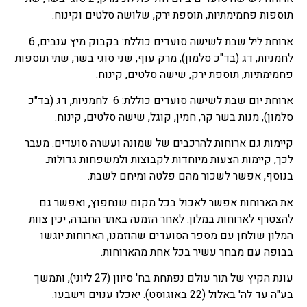
תוספות פחמימתיות, תוספת ירק, שלושה סלטים וקינוח.
ארוחת ליל שבת לשישה סועדים כוללת: בקבוק מיץ ענבים, 6
לחמניות, דג (בד"כ סלמון), מרק עוף, שני סוגי בשר, שתי תוספות
פחמימתיות, תוספת ירק, שישה סלטים, קינוח.
ארוחת יום שבת לשישה סועדים כוללת: 6 לחמניות, דג (בד"כ
סלמון), מנות בשר קר, חמין, קוגל, שישה סלטים, קינוח.
קיימות גם ארוחות להרכבים של שמונה ועשרה סועדים. מעבר
לכך, קיימות הצעות מיוחדות לקבוצות ולמשפחות גדולות.
בנוסף, אפשר לשכור מהם פלטה ומיחם לשבת.
את הארוחות אפשר לאכול בכל מקום שנחפוץ, ואפשר גם
להצטרף לארוחות במלון. לאחר הזמנה באתר החברה, יכין צוות
המלון שולחן עם מספר הסועדים שהוזמנו, הארוחות יוגשו
בבופה עם מבחר עשיר בכל אחת מהארוחות.
עונת הקיץ של תור עולם נפתחת בח' סיוון (27 ליוני), ותמשך
בע"ה עד לה' באלול (22 באוגוסט). יאכלו ענוים וישבעו.