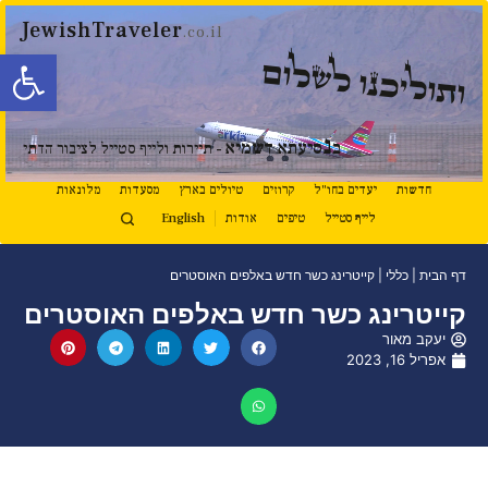
JewishTraveler
.co.il
פתח סרגל
ותוליכנו לשלום
נ
ב
סיעתא דשמיא
- תיירות ולייף סטייל לציבור הדתי
חדשות
יעדים בחו"ל
קרוזים
טיולים בארץ
מסעדות
מלונאות
לייף סטייל
טיפים
אודות
English
דף הבית
|
כללי
|
קייטרינג כשר חדש באלפים האוסטרים
קייטרינג כשר חדש באלפים האוסטרים
יעקב מאור
אפריל 16, 2023