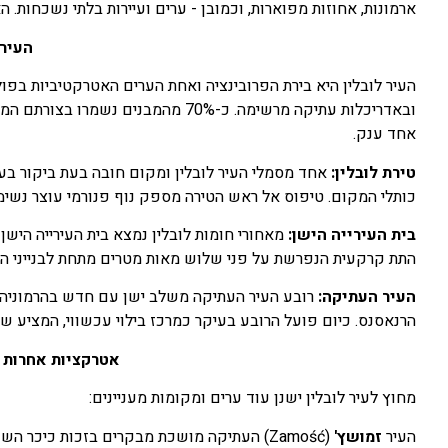
ארמונות, אחוזות מפוארות, וכמובן - ערים ועיירות בלתי נשכחות. הא
העיר 
ובאדריכלות עתיקה מרשימה. כ-70% מהמב
אחד ענק.
טירת לובלין
:
אחד מסמלי העיר לובלין ומקום חובה בעת ביקור בעיר
כותלי המקום. טיפוס אל ראש הטירה מספק נוף פנורמי עוצר נשימ
בית העירייה הישן
:
מאחורי חומות לובלין נמצא בית העירייה היש
התת קרקעית הנפרשת על פני שלוש מאות מטרים מתחת לבנייני הע
העיר העתיקה
:
רובע העיר העתיקה משלב ישן עם חדש בהרמוניה, ו
הרנאסנס. כיום פועל הרובע בעיקר כמרכז בילוי עכשווי, המציע שלל
אטרקציות אחרות ב
מחוץ לעיר לובלין ישנן עוד ערים ומקומות מעניינים:
העיר
זמושץ'
(Zamość) העתיקה מושכת מבקרים בזכות כיכר 