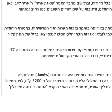
בכל הדורות, ובראשם מחבר הספר "שאגת אריה", ר' אריה לייב. כאן
יהודים, ורחובות על שם יהודים חשובים כמו רחוב זמנהוף.
 ציורי על נהר הבוג (Bug) ומפורסמת באירופה בעיקר בזכות מערות הגיר המרשימות. במסורת היהודית
מי לובלין. אגדות חכמי חלם הפכו לנכסי צאן ברזל של הפולקלור
(Biała Podlaska) היא בירת דרום פולין, מוכרת בזכות קומפלקס טירות מרשים במיוחד שנבנה במאות ה-17
פרובינציית לובלין נחשבת גם גן עדן למטיילים, במיוחד לתיירים יהודים דתיים. שם צומחים היערות יאנובה (Janów) וסולסקייה
(Solska), היא עשירה בעמקים ציורים יפהפיים, נהרות מרהיבים, ויש בה גם מסלולי הליכה באורך מצטבר של כ-3200 ק"מ, לצד מסלולי