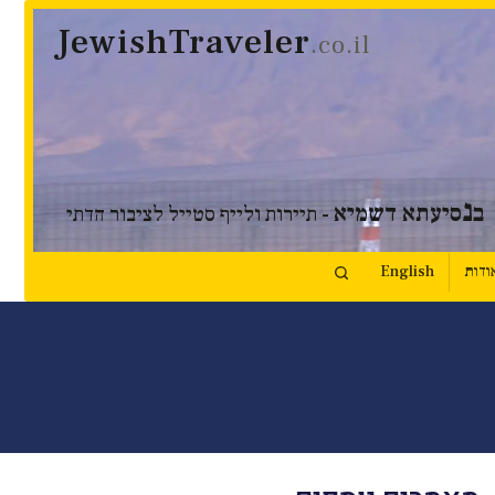
JewishTraveler
.co.il
נ
ב
סיעתא דשמיא
- תיירות ולייף סטייל לציבור הדתי
ודות
English