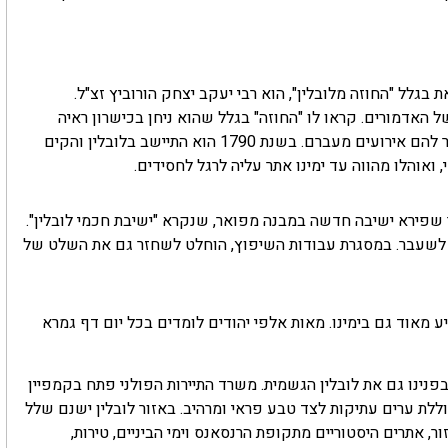
בגלל "החוזה מלובלין", הוא רבי יעקב יצחק הורוביץ זצ"ל.
ל האדמורים. קראו לו "החוזה" בגלל שהוא ניחן בכישרון ראיה
רוחנית נדיר לחזות את העתיד, והדהים את הפונים אליו כשידע לומר להם אירועים מעברם. בשנת 1790 הוא התיישב בלובלין והקים
ואוהלו מהווה עד ימינו אתר עליה לרגל לחסידים.
בר בשנת 1515. בשנת 1930 ייסד רבי מאיר שפירא ישיבה חדשה במבנה מפואר, שנקרא "ישיבת חכמי לובלין".
אלי לשעבר. במסגרת עבודות השיפוץ, הוחלט לשחזר גם את השלט של
מאוד גם בימינו. מאות אלפי יהודים לומדים בכל יום דף גמרא
 בפנינו גם את לובלין הגשמית. משרד התיירות הפולני פתח בקמפיין
כוללת ערים עתיקות לצד טבע פראי ומרהיב. באזור לובלין ישנם שלל
, אתרים היסטוריים מתקופת הרנסאנס וימי הביניים, טירות,