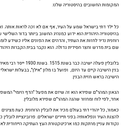
המקומות החשובים בהיסטוריה שלנו.
כל ילד דתי בישראל שמע על העיר, אף אם לא זכה לראות אותה. זאת 
בהיסטוריה היהודית הוא ידוע כמנהיג החשוב ביותר בדור השלישי ש
שם בית מדרש וחצר חסידית גדולה. הוא נקבר בבית הקברות היהודי, 
בלובלין פעלה ישיבה כ
בנין הישיבה קיים עד היום, ופועל בו מלון "אילן", בבעלות ישר
הישיבה בראש חזית הבנין.
הגאון המהר"ם שפירא הוא זה שיזם את מפעל "הדף היומי" המשפיע 
אחד, לפי לוח ומחזור שהגה המהר"ם שפירא מלובלין.
כאמור, כל יהודי דתי בעולם מכיר את לובלין הרוחנית. כעת מציגים
להצגת העיר ונפלאותיה בפני תיירים ישראלים. פרובינציית לובלין 
נקודות עניין מרתקות כמו ארכיטקטורת העץ העתיקה הייחודית לאזור