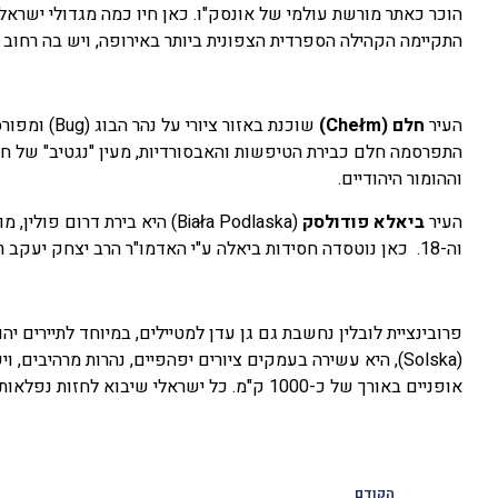
הוכר כאתר מורשת עולמי של אונסק"ו. כאן חיו כמה מגדולי ישראל 
התקיימה הקהילה הספרדית הצפונית ביותר באירופה, ויש בה רחוב ה
העיר
חלם (Chełm)
שוכנת באזור
התפרסמה חלם כבירת הטיפשות והאבסורדיות, מעין "נגטיב" של חכ
וההומור היהודיים.
העיר
ביאלא פודולסק
וה-18. כאן נוטסדה חסידות ביאלה ע"י האדמו"ר הרב יצחק יעקב רבינוביץ, נכדו של 'היהודי הקדוש' מפשיסחה.
אופניים באורך של כ-1000 ק"מ. כל ישראלי שיבוא לחזות נפלאות לובלין ואתריה, יחזור ארצה ראוי להיקרא "החוזה ב…חוזה מלובלין".
הקודם