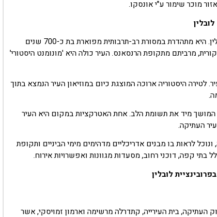
זור מוכר שימור ע"י אונסקו.
לובלין
העיר לובלין היא בירת הפרובינציה ואחת הערים האטרקטיביות בפולין. היא מתהדרת במסורת רב-תרבותית מפוארת בת כ-700 שנים
נים נשמרו בצורתם המקורית, מרביתם מתקופת הרנסאנס. העיר כולה היא 'מונומנט היסטורי'
. לטירה היסטוריה ארוכה המוצגת כיום במוזיאון העיר הנמצא בתוך
ה.
ן המושך מיד את תשומת הלב. אחת האטרקציות במקום היא העיר
יר העתיקה.
נוכל לראות בו מבנים אדריכליים מדהימים מימי הביניים ותקופת
 בתי קפה, דוכני רחוב, מסעדות מגוונות ואפשרויות אירוח.
פרובינציית לובלין
השוק העתיקה, בית העירייה, קתדרלה מרשימה וארמון זמויסקי, אשר