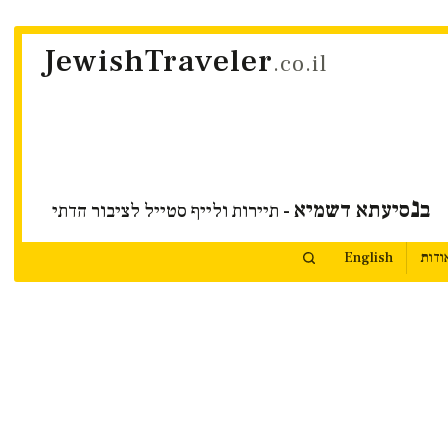
JewishTraveler
.co.il
נ
ב
סיעתא דשמיא
- תיירות ולייף סטייל לציבור הדתי
ודות
English