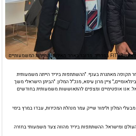
משלחת מטעם מלון מגדלה השתתפה לאחרונה ביריד התיירות הבינלאומי FITUR במדריד. מדובר באחד מאירועי התיירות המשמעותיים
ר תקופה מאתגרת בענף. "ההשתתפות ביריד הייתה משמעותית
נלאומיים," ציין מרון עיסא, מנכ"ל המלון. "הביתן הישראלי משך
שראל. אנו אופטימיים ומצפים להתאוששות משמעותית בחודשים
מבעלי המלון ולימור שייק עמר מנהלת המכירות, עבדו במרץ בימי
העולם ומישראל. ההשתתפות ביריד מהווה צעד משמעותי בחזרה