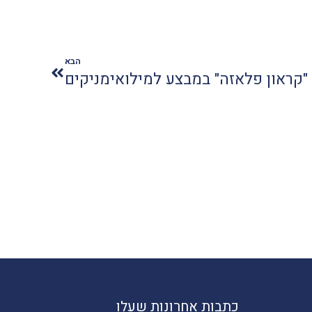
הבא
"קראון פלאזה" במבצע למילואימניקים
כתבות אחרונות שעלו