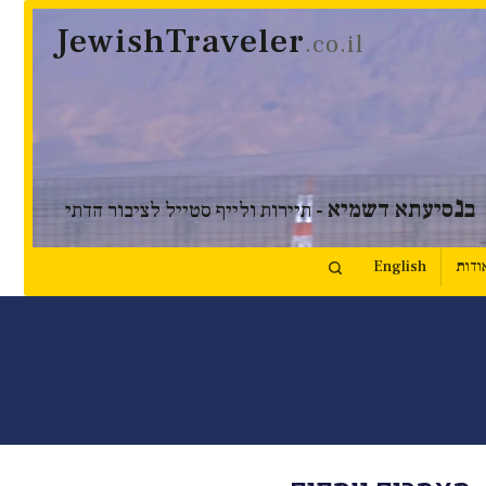
JewishTraveler
.co.il
נ
ב
סיעתא דשמיא
- תיירות ולייף סטייל לציבור הדתי
ודות
English