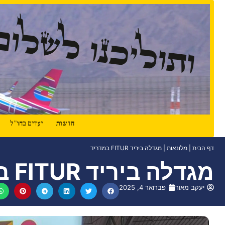
ותוליכנו לשלום
חדשות
יעדים בחו"ל
דף הבית
|
מלונאות
|
מגדלה ביריד FITUR במדריד
מגדלה ביריד FITUR במדריד
יעקב מאור
פברואר 4, 2025