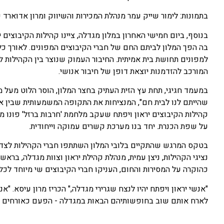
בתמונות: לימור שייק עמר מנהלת המכירות והשיווק ומרון אדוארד 
בנוסף, ביום חמישי האחרון במלון מגדלה, ציינו קהילות הקיבוצים 
בה הפך המלון לביתם החם של חברי הקיבוצים המפונים. לאורך כל
למפונים תחושת בית אמיתית. החיבור העמוק שנוצר בין הקהילות
המורכב להזדמנות יוצאת דופן של חיבור אנושי.
במעמד חגיגי, תחת עץ הזית העתיק בחצר המלון, הוסר הלוט מעל מג
קהילות הקיבוצים יראון ויפתח שעקב מלחמת 'חרבות ברזל' פונו מ
על שפת הכנרת. יחד בנו מערכת קשרים עמוקה וייחודית.
בטקס המרגש שהתקיים בלובי המלון השתתפו חברי הקהילות לצד כ
נציגי הקהילות, ניצן עמית, מנהלת קהילת יראון וצוות מגדלה, בראש
כהוקרה על המסירות והחום, העניקו חברי הקיבוצים שי מיוחד לכ
"אנשי יראון ויפתח יהיו לנצח שגרירי מגדלה," הכריז מרון עיסא. 
לארח אותם שוב בחופשותיהם הבאות במגדלה - הפעם כאורחים מ