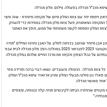
עיסא מנכ"ל מגדלה בפעולה. צילום: מלון מגדלה
יראון ויפתח יחד עם צוות המלון סיום של תקופה מיוחדת - שנה וחצי
 התקופה המאתגרת, פעל צוות מלון מגדלה במסירות כדי להעניק
 לצוות המלון התפתח לקשר משפחתי של ממש, והפך את האתגר
ן אבן מיוחד שהוצב בכניסה למלון. על האבן נחרטו המילים "תודה
שהייתם לנו לבית חם", המנציחות את התקופה המשמעותית שבין אוקטובר 2023 לפברואר 2025 במהלכה הפך מלון מגדלה לבית עבור
בתיהם על גבול הצפון והקימו את מרכז החיים שלהם במלון מגדלה
ל צוות מגדלה: ההנהלה והעובדים. נשאו דברי ברכה ופרידה מפי
ם פאז'ר גון סולנה מבעלי המלון ומרון אדוארד עיסא מנכ"ל המלון.
ל אחד מאנשי מגדלה.
"אנו מקווים שהחזרה הביתה לקיבוצים תהיה קלה ובטוחה, ומצפים
בחירה."