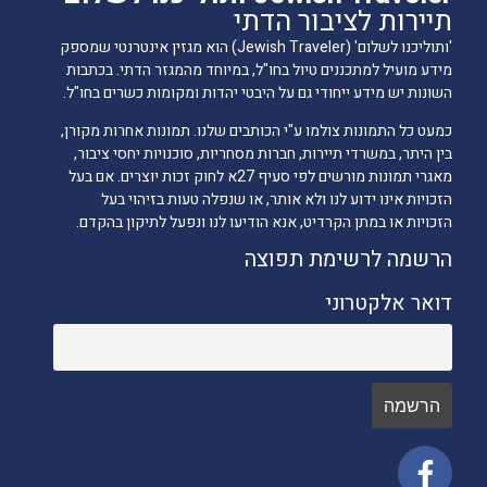
תיירות לציבור הדתי
'ותוליכנו לשלום' (Jewish Traveler) הוא מגזין אינטרנטי שמספק
מידע מועיל למתכננים טיול בחו"ל, במיוחד מהמגזר הדתי. בכתבות
השונות יש מידע ייחודי גם על היבטי יהדות ומקומות כשרים בחו"ל.
כמעט כל התמונות צולמו ע"י הכותבים שלנו. תמונות אחרות מקורן,
בין היתר, במשרדי תיירות, חברות מסחריות, סוכנויות יחסי ציבור,
מאגרי תמונות מורשים לפי סעיף 27א לחוק זכות יוצרים. אם בעל
הזכויות אינו ידוע לנו ולא אותר, או שנפלה טעות בזיהוי בעל
הזכויות או במתן הקרדיט, אנא הודיעו לנו ונפעל לתיקון בהקדם.
הרשמה לרשימת תפוצה
דואר אלקטרוני