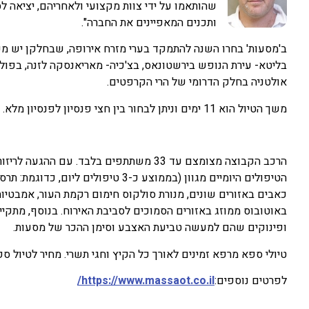
שהותאמו על ידי צוות מקצועי ולאחריהם, יציאה לסי
ותכנים המאפיינים את החברה".
ב'מסעות' בחרו השנה להתמקד בערי מזרח אירופה, שבחלקן יש מעיי
בליטא- עירת הנופש בירשטונאס, בצ'כיה- מאריאנסקה לזנה, בפולין- וי
אולטניה בחלק הדרומי של הרי הקרפטים.
משך הטיול הוא 11 ימים וניתן לבחור בין חצי פנסיון לפנסיון מלא.
הרכב הקבוצה מצומצם עד 33 משתתפים בלבד. ע
הטיפולים היומיים מגוון (בממוצע כ-3
כאבים באזורים שונים, מנורת סולקוס חימום רקמת העור, אמבטיות 
באוטובוס ממוזג באזורים הסמוכים לסביבת האירוח. בנוסף, מתקיי
ופינוקים שהם למעשה טביעת האצבע וסימן ההכר של מסעות.
טיולי ספא מרפא זמינים לאורך כל הקיץ וחגי תשרי. מחיר לטיול ספא מאורגן החל
לפרטים נוספים:
https://www.massaot.co.il/