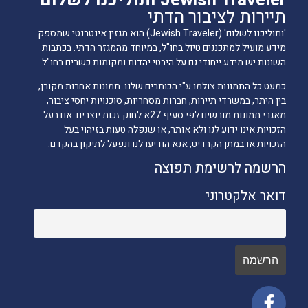
תיירות לציבור הדתי
'ותוליכנו לשלום' (Jewish Traveler) הוא מגזין אינטרנטי שמספק
מידע מועיל למתכננים טיול בחו"ל, במיוחד מהמגזר הדתי. בכתבות
השונות יש מידע ייחודי גם על היבטי יהדות ומקומות כשרים בחו"ל.
כמעט כל התמונות צולמו ע"י הכותבים שלנו. תמונות אחרות מקורן,
בין היתר, במשרדי תיירות, חברות מסחריות, סוכנויות יחסי ציבור,
מאגרי תמונות מורשים לפי סעיף 27א לחוק זכות יוצרים. אם בעל
הזכויות אינו ידוע לנו ולא אותר, או שנפלה טעות בזיהוי בעל
הזכויות או במתן הקרדיט, אנא הודיעו לנו ונפעל לתיקון בהקדם.
הרשמה לרשימת תפוצה
דואר אלקטרוני