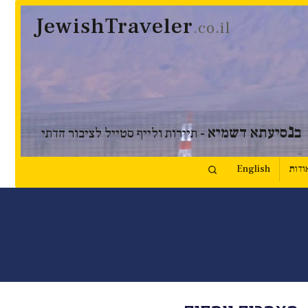
JewishTraveler
.co.il
נ
ב
סיעתא דשמיא
- תיירות ולייף סטייל לציבור הדתי
ודות
English