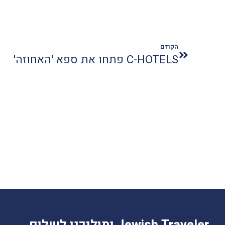
הקודם
C-HOTELS פתחו את ספא 'האחוזה'
Jewish Traveler ותוליכנו לשלום