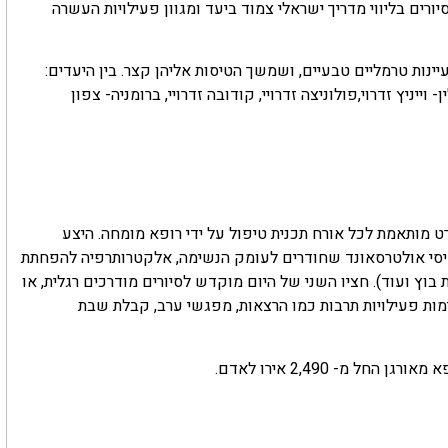
ורים בליווי מדריך ישראלי צמוד ביעד ומגוון פעילויות העשרה
נות טרמליים טבעיים, ושמשך הטיסות אליהן קצר. בין היעדים:
יניץ זדרוי,פולוניצה זדרויי, קודובה זדרויי, ברומניה- צפון
ם ההגעה לריזורט מותאמת לכל אורח תכנית טיפול על ידי רופא מומחה. היצע
 טיפולים ליום, כדוגמת: תרסיסי אולטרסאונד שחודרים לעומק הנשימה, אלקטרותרפיה להפחתת
בוץ ועוד). חציו השני של היום מוקדש לסיורים מודרכים רגלית, או
מות פעילויות תרבות כמו הרצאות, מפגשי ערב, קבלת שבת
 מ- 2,490 אירו לאדם.