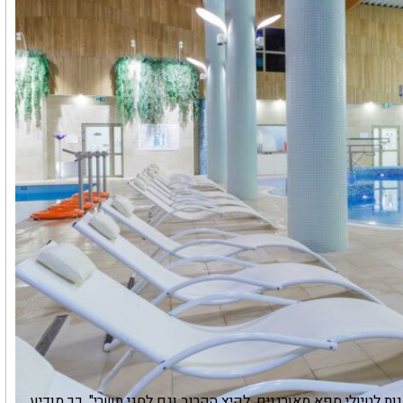
יצה משמעותית של כ-30% בהיקפי ההזמנות לטיולי ספא מאורגנים, לקיץ הקרוב וגם לחגי תשרי". כך מודיע