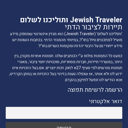
Jewish Traveler ותוליכנו לשלום
תיירות לציבור הדתי
'ותוליכנו לשלום' (Jewish Traveler) הוא מגזין אינטרנטי שמספק מידע
מועיל למתכננים טיול בחו"ל, במיוחד מהמגזר הדתי. בכתבות השונות יש
מידע ייחודי גם על היבטי יהדות ומקומות כשרים בחו"ל.
כמעט כל התמונות צולמו ע"י הכותבים שלנו. תמונות אחרות מקורן, בין
היתר, במשרדי תיירות, חברות מסחריות, סוכנויות יחסי ציבור, מאגרי
תמונות מורשים לפי סעיף 27א לחוק זכות יוצרים. אם בעל הזכויות אינו
ידוע לנו ולא אותר, או שנפלה טעות בזיהוי בעל הזכויות או במתן הקרדיט,
אנא הודיעו לנו ונפעל לתיקון בהקדם.
הרשמה לרשימת תפוצה
דואר אלקטרוני