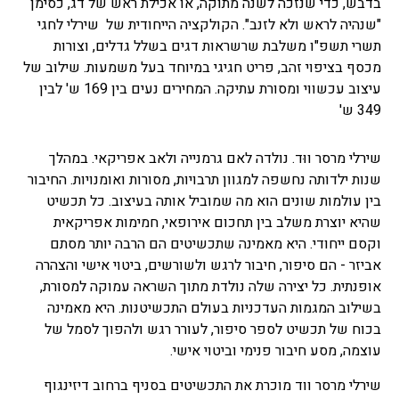
בדבש, כדי שנזכה לשנה מתוקה, או אכילת ראש של דג, כסימן
"שנהיה לראש ולא לזנב". הקולקציה הייחודית של שירלי לחגי
תשרי תשפ"ו משלבת שרשראות דגים בשלל גדלים, וצורות
מכסף בציפוי זהב, פריט חגיגי במיוחד בעל משמעות. שילוב של
עיצוב עכשווי ומסורת עתיקה. המחירים נעים בין 169 ש' לבין
349 ש'
שירלי מרסר ווּד. נולדה לאם גרמנייה ולאב אפריקאי. במהלך
שנות ילדותה נחשפה למגוון תרבויות, מסורות ואומנויות. החיבור
בין עולמות שונים הוא מה שמוביל אותה בעיצוב. כל תכשיט
שהיא יוצרת משלב בין תחכום אירופאי, חמימות אפריקאית
וקסם ייחודי. ‎היא מאמינה שתכשיטים הם הרבה יותר מסתם
אביזר - הם סיפור, חיבור לרגש ולשורשים, ביטוי אישי והצהרה
אופנתית. כל יצירה שלה נולדת מתוך השראה עמוקה למסורת,
בשילוב המגמות העדכניות בעולם התכשיטנות. ‎היא מאמינה
בכוח של תכשיט לספר סיפור, לעורר רגש ולהפוך לסמל של
עוצמה, מסע חיבור פנימי וביטוי אישי.
שירלי מרסר ווד מוכרת את התכשיטים בסניף ברחוב דיזינגוף