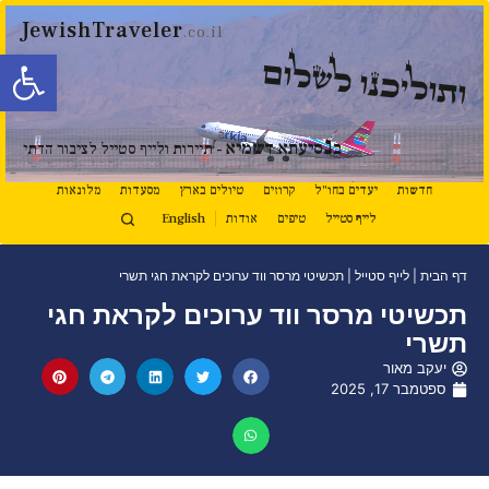
JewishTraveler
.co.il
פתח סרגל
ותוליכנו לשלום
נ
ב
סיעתא דשמיא
- תיירות ולייף סטייל לציבור הדתי
חדשות
יעדים בחו"ל
קרוזים
טיולים בארץ
מסעדות
מלונאות
לייף סטייל
טיפים
אודות
English
דף הבית
|
לייף סטייל
|
תכשיטי מרסר ווד ערוכים לקראת חגי תשרי
תכשיטי מרסר ווד ערוכים לקראת חגי
תשרי
יעקב מאור
ספטמבר 17, 2025