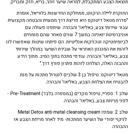
תוצאת הצבע המתקבלת, למראה שיער זוהר, בריא, חזק ומבריק.
החוקרת ליילה הרקווט, ממחלקת החדשנות בלוריאל, אומרת:
"סדרת מטאל דיטוקס היא פריצת דרך ממשית והבטחה מקצועית
עבור שירותי צבע, באליאז' והבהרה. שיתפנו פעולה עם
אוניברסיטת יואנינה במשך 7 שנים מאחר שהם מומחים
לביומימטיקה וטכניקות אנליטיות. הם פיתחו שיטות שאפשרו לנו
לזהות את המנגנון האחראי על שבירת השיער במהלך שירותי
צבע, באליאז' והבהרה: עודפי מתכת בתוך הסיב. מתוך הידע
וההבנה האלה, הצלחנו לזהות פתרון פורץ דרך."
מטאל דיטוקס: טיפול בן 3 שלבים לנטרול מתכות על מנת
להבטיח את הצלחת הצבע, באליאז' והבהרה.
שלב 1: ספריי, טיפול מקדים (במספרה בלבד) Pre-Treatment -
לפני מריחת צבע, באליאז' והבהרה.
שלב 2: שמפו Metal Detox anti-metal cleansing cream
לניקוי יסודי של השיער ממתכות- מיד לאחר מריחת הצבע או
ההבהרה.