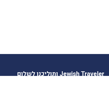
Jewish Traveler ותוליכנו לשלום
תיירות לציבור הדתי
'ותוליכנו לשלום' (Jewish Traveler) הוא מגזין אינטרנטי שמספק מידע
מועיל למתכננים טיול בחו"ל, במיוחד מהמגזר הדתי. בכתבות השונות יש
מידע ייחודי גם על היבטי יהדות ומקומות כשרים בחו"ל.
כמעט כל התמונות צולמו ע"י הכותבים שלנו. תמונות אחרות מקורן, בין