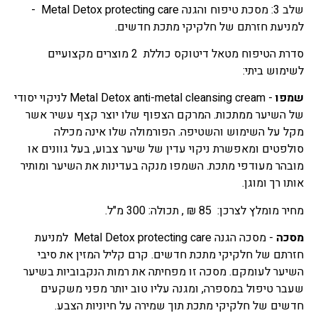
שלב 3: מסכת טיפוח והגנה Metal Detox protecting care -
למניעת חזרתם של חלקיקי מתכת חדשים.
סדרת הטיפוח מטאל דיטוקס כוללת 2 מוצרים מקצועיים
לשימוש ביתי:
שמפו
- Metal Detox anti-metal cleansing cream לניקוי יסודי
של השיער ממתכות. המרקם הצפוף שלו יוצר קצף עשיר אשר
מקל על השימוש והשטיפה. הפורמולה שלו אינה מכילה
סולפטים ומאפשרת ניקוי עדין של שיער צבוע, בעל גוונים או
מובהר מעודפי מתכת. השמפו מנקה בעדינות את השיער ומותיר
אותו רך ומוגן.
מחיר מומלץ לצרכן: 85 ₪ , תכולה: 300 מ"ל.
מסכה
- מסכה הגנה Metal Detox protecting care למניעת
חזרתם של חלקיקי מתכת חדשים. קרם קליל המזין את סיבי
השיער לעומקם. מסכה זו מפחיתה את רמות הנקבוביות בשיער
שעבר טיפול במספרה, ומגנה עליו טוב יותר מפני משקעים
חדשים של חלקיקי מתכת תוך שמירה על חיוניות הצבע.