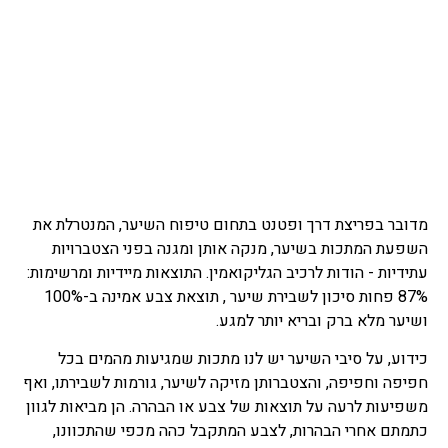
מדובר בפריצת דרך ופטנט בתחום טיפוח השיער, המנטרלת את
השפעת המתכות בשיער, מנקה אותן ומגנה בפני הצטברויות
עתידיות - הודות לרכיב הגליקואמין. התוצאות מיידיות ומרשימות:
87% פחות סיכון לשבירת שיער , תוצאת צבע אמינה ב-100%
ושיער מלא ברק ובריא יותר למגע.
כידוע, על סיבי השיער יש לנו מתכות שמגיעות מהמים בכל
חפיפה וחפיפה, והצטברותן מזיקה לשיער, גורמות לשבירתו, ואף
משפיעות לרעה על תוצאות של צבע או הבהרה. הן מביאות לגוון
כתמתם אחרי הבהרות, לצבע המתקבל כהה מכפי שהתכוונו,