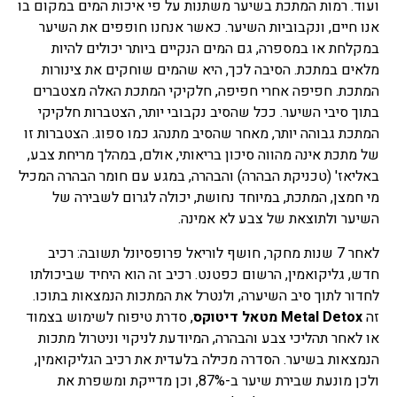
ועוד. רמות המתכת בשיער משתנות על פי איכות המים במקום בו
אנו חיים, ונקבוביות השיער. כאשר אנחנו חופפים את השיער
במקלחת או במספרה, גם המים הנקיים ביותר יכולים להיות
מלאים במתכת. הסיבה לכך, היא שהמים שוחקים את צינורות
המתכת. חפיפה אחרי חפיפה, חלקיקי המתכת האלה מצטברים
בתוך סיבי השיער. ככל שהסיב נקבובי יותר, הצטברות חלקיקי
המתכת גבוהה יותר, מאחר שהסיב מתנהג כמו ספוג. הצטברות זו
של מתכת אינה מהווה סיכון בריאותי, אולם, במהלך מריחת צבע,
באליאז' (טכניקת הבהרה) והבהרה, במגע עם חומר הבהרה המכיל
מי חמצן, המתכת, במיוחד נחושת, יכולה לגרום לשבירה של
השיער ולתוצאת של צבע לא אמינה.
לאחר 7 שנות מחקר, חושף לוריאל פרופסיונל תשובה: רכיב
חדש, גליקואמין, הרשום כפטנט. רכיב זה הוא היחיד שביכולתו
לחדור לתוך סיב השיערה, ולנטרל את המתכות הנמצאות בתוכו.
זה
Metal Detox
מטאל דיטוקס
, סדרת טיפוח לשימוש בצמוד
או לאחר תהליכי צבע והבהרה, המיודעת לניקוי וניטרול מתכות
הנמצאות בשיער. הסדרה מכילה בלעדית את רכיב הגליקואמין,
ולכן מונעת שבירת שיער ב-87%, וכן מדייקת ומשפרת את