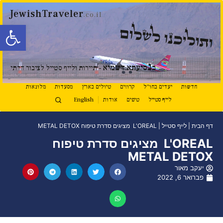
JewishTraveler
.co.il
פתח סרגל
ותוליכנו לשלום
נ
ב
סיעתא דשמיא
- תיירות ולייף סטייל לציבור הדתי
חדשות
יעדים בחו"ל
קרוזים
טיולים בארץ
מסעדות
מלונאות
לייף סטייל
טיפים
אודות
English
דף הבית
|
לייף סטייל
|
L'OREAL מציגים סדרת טיפוח METAL DETOX
L'OREAL מציגים סדרת טיפוח
METAL DETOX
יעקב מאור
פברואר 6, 2022