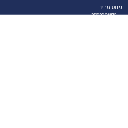
ניווט מהיר
חדשות התיירות
טיולים בארץ
יעדים בחו"ל
טיפים
קרוזים
מסעדות כשרות
מלונאות
לייף סטייל
סוכנים
About