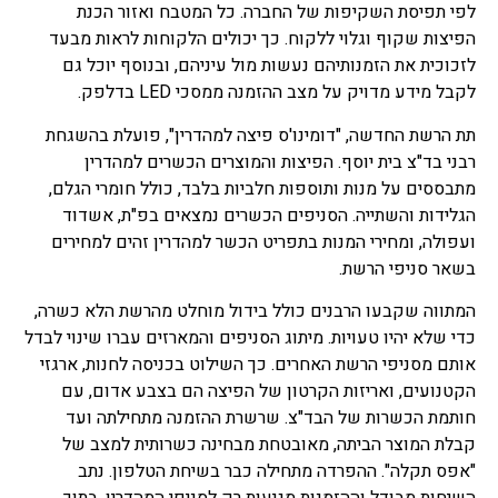
לפי תפיסת השקיפות של החברה. כל המטבח ואזור הכנת
הפיצות שקוף וגלוי ללקוח. כך יכולים הלקוחות לראות מבעד
לזכוכית את הזמנותיהם נעשות מול עיניהם, ובנוסף יוכל גם
לקבל מידע מדויק על מצב ההזמנה ממסכי LED בדלפק.
תת הרשת החדשה, "דומינו'ס פיצה למהדרין", פועלת בהשגחת
רבני בד"צ בית יוסף. הפיצות והמוצרים הכשרים למהדרין
מתבססים על מנות ותוספות חלביות בלבד, כולל חומרי הגלם,
הגלידות והשתייה. הסניפים הכשרים נמצאים בפ"ת, אשדוד
ועפולה, ומחירי המנות בתפריט הכשר למהדרין זהים למחירים
בשאר סניפי הרשת.
המתווה שקבעו הרבנים כולל בידול מוחלט מהרשת הלא כשרה,
כדי שלא יהיו טעויות. מיתוג הסניפים והמארזים עברו שינוי לבדל
אותם מסניפי הרשת האחרים. כך השילוט בכניסה לחנות, ארגזי
הקטנועים, ואריזות הקרטון של הפיצה הם בצבע אדום, עם
חותמת הכשרות של הבד"צ. שרשרת ההזמנה מתחילתה ועד
קבלת המוצר הביתה, מאובטחת מבחינה כשרותית למצב של
"אפס תקלה". ההפרדה מתחילה כבר בשיחת הטלפון. נתב