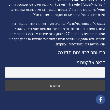
'ותוליכנו לשלום' (Jewish Traveler) הוא מגזין אינטרנטי שמספק מידע
מועיל למתכננים טיול בחו"ל, במיוחד מהמגזר הדתי. בכתבות השונות יש
מידע ייחודי גם על היבטי יהדות ומקומות כשרים בחו"ל.
כמעט כל התמונות צולמו ע"י הכותבים שלנו. תמונות אחרות מקורן, בין
היתר, במשרדי תיירות, חברות מסחריות, סוכנויות יחסי ציבור, מאגרי
תמונות מורשים לפי סעיף 27א לחוק זכות יוצרים. אם בעל הזכויות אינו
ידוע לנו ולא אותר, או שנפלה טעות בזיהוי בעל הזכויות או במתן הקרדיט,
אנא הודיעו לנו ונפעל לתיקון בהקדם.
הרשמה לרשימת תפוצה
דואר אלקטרוני