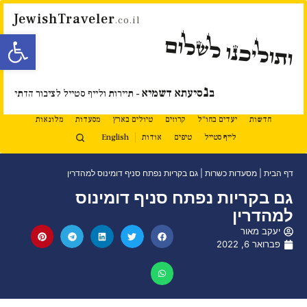
JewishTraveler
.co.il
פתח סרגל
ותוליכנו לשלום
נ
ב
סיעתא דשמיא
- תיירות ולייף סטייל לציבור הדתי
חדשות
יעדים בחו"ל
קרוזים
טיולים בארץ
מסעדות
מלונאות
לייף סטייל
טיפים
אודות
English
דף הבית
|
מסעדות כשרות
|
גם בקריות נפתח סניף דומינוס למהדרין
גם בקריות נפתח סניף דומינוס
למהדרין
יעקב מאור
פברואר 6, 2022