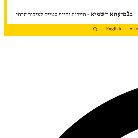
נ
ב
סיעתא דשמיא
- תיירות ולייף סטייל לציבור הדתי
ודות
English