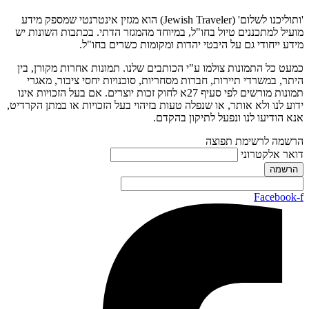
'ותוליכנו לשלום' (Jewish Traveler) הוא מגזין אינטרנטי שמספק מידע
מועיל למתכננים טיול בחו"ל, במיוחד מהמגזר הדתי. בכתבות השונות יש
מידע ייחודי גם על היבטי יהדות ומקומות כשרים בחו"ל.
כמעט כל התמונות צולמו ע"י הכותבים שלנו. תמונות אחרות מקורן, בין
היתר, במשרדי תיירות, חברות מסחריות, סוכנויות יחסי ציבור, מאגרי
תמונות מורשים לפי סעיף 27א לחוק זכות יוצרים. אם בעל הזכויות אינו
ידוע לנו ולא אותר, או שנפלה טעות בזיהוי בעל הזכויות או במתן הקרדיט,
אנא הודיעו לנו ונפעל לתיקון בהקדם.
הרשמה לרשימת תפוצה
דואר אלקטרוני
Facebook-f