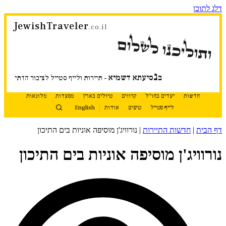
דלג לתוכן
JewishTraveler
.co.il
ותוליכנו לשלום
נ
ב
סיעתא דשמיא
- תיירות ולייף סטייל לציבור הדתי
חדשות
יעדים בחו"ל
קרוזים
טיולים בארץ
מסעדות
מלונאות
לייף סטייל
טיפים
אודות
English
דף הבית
|
חדשות התיירות
|
נורוויג'ן מוסיפה אוניות בים התיכון
נורוויג'ן מוסיפה אוניות בים התיכון