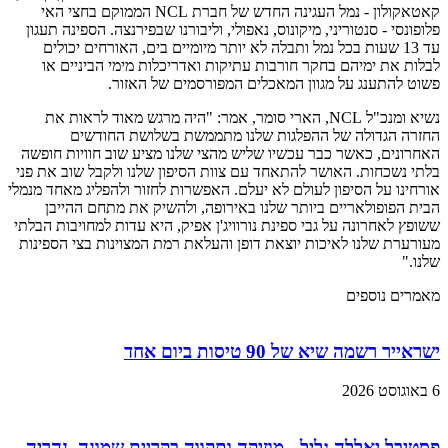
קאטאקולון - נמל העגינה החדש של חברת NCL הממוקם בחצי האי
פלופונסי - סנטוריני, מיקונוס, נאפולי, וליבורנו שבפירנצה. הספינה תעגון
עד 13 שעות בכל נמל ותבלה לא יותר מיומיים בים, האורחים יכולים
לבלות את ימיהם בחקר חורבות עתיקות ואדריכלות מימי הביניים או
פשוט להתענג על מגוון המאכלים המפורסמים של האזור.
נשיא ומנכ"ל NCL, הארי סומר, אמר: "היה מרגש מאוד לראות את
החזרה הגדולה של ההפלגות שלנו מתממשת בשלושת החודשים
האחרונים, כאשר כבר עכשיו שליש מהצי שלנו מציע שוב חוויות חופשה
בלתי נשכחות. האושר להתאחד עם צוות הסיפון שלנו ולקבל שוב את פני
אורחינו על הסיפון לעולם לא יעלם. האפשרות לחזור ולהפליג מאחד מנמלי
הבית הפופולאריים ביותר שלנו באירופה, ולהשיק את מתחם ההייבן
ששופץ לאחרונה על גבי ספינת נורוויג'ן אפיק, היא עדות למחויבות הבלתי
מעורערת שלנו לאיכות יוצאת דופן והעלאת רמת המצוינות בצי הספינות
שלנו."
מאמרים נוספים
ישראייר רשמה שיא של 90 טיסות ביום אחד
6 באוגוסט 2026
פסטיבל יאללה גליל - מוזיקה ותקווה בקריית שמונה, נהריה