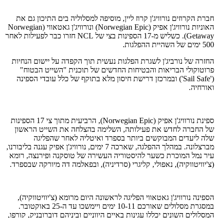
חברת הקרוזים נורוויג'ן קרוז ליין, מוסיפה למסלוליה בים התיכון גם את
האוניות נורוויג'ן אפיק (Norwegian Epic) ונורוויג'ן גאטאווי (Norwegian
Getaway). כשליש מ-17 הספינות בצי של NCL חזרו כבר לפעילות לאחר
500 ימים של השהיית ההפלגות.
החזרה של נורביג'ן לשגרת הפלגות נעשית תוך הקפדה על יישום הנחיות
פרוטוקולי הבריאות והבטיחות החדשים של תוכנית "השייט הבטוח"
('Sail Safe') ובמרכזן דרישת חיסון מלא בתוקף של כלל עובדי הספינה
ואורחיה.
ספינת נורוויג'ן אפיק (Norwegian Epic), הרביעית מתוך צי 17 הספינות
של החברה לחדש את פעילותה, השלימה בהצלחה את השייט הראשון
שלה ליעדים המבוקשים ביותר בספרד ואיטליה לאחר שהפליגה
מברצלונה. במהלך ההפלגה, שארכה 7 ימים, נורוויג'ן אפיק עגנה בליבורנו,
עיר נמל המוכרת כשער להיסטוריה העשירה של טוסקנה ופירנצה, רומא
(צ'יוויטווקיה), נאפולי, קליגרי (סרדיניה), ובפאלמה דה מיורקה שבספרד.
הספינה נורוויג'ן גאטאווי הפליגה לראשונה היום מרומא (צ'יוויטווקיה),
במסגרת מסלולים שאורכם 10-11 ימים ויימשכו עד ה-25 באוקטובר.
המסלולים השונים יכללו עגינות באיים היווניים וביניהם דוברובניק, קורפו,