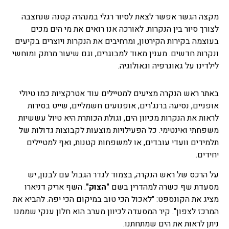
מקצה הגשר אפשר לצאת לסיור רגלי במנהרה קטנה שנחצבה
לצורך סיור בין הנקרות. לאורכה אנו רואים את מי הים מכים
בעוצמה בקירות הקירטון, ומרחיבים את הנקרות ויוצרים בקיעים
ונקרות חדשים. מענין מאוד למבוגרים, וגם שיעור מרתק ומוחשי
לילדינו על גאוגרפיה וגאולוגיה.
באתר ראש הנקרה מציעים למטיילים עוד אטרקציות כמו טיולי
אופניים, נסיעה ברנג'רים, אופנועים חשמליים, שייט בסירות
לראות את הנקרות מכיוון הים, וגולת הכותרת היא טיול עששיות
משפחתי ואינטימי. כל הפעילויות מוצעות לקבוצות גדולות של
תלמידים וועדי עובדים, או למשפחות קטנות, ואף למטיילים
יחידים.
על הרכס של ראש הנקרה, בצמוד לגדר הגבול עם לבנון, יש
מסעדת שף כשרה למהדרין בשם
"הצוק"
. השף אריק דניארו
מציג את הקונספט: "לאכול הכי טוב במיקום הכי יפה. להביא את
המרכז לצפון". קיר המסעדה לכיוון מערב הוא חלון ענקי שממנו
ניתן לראות את הים שמתחתנו.