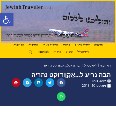
JewishTraveler
.co.il
פתח סרגל
ותוליכנו לשלום
נ
ב
סיעתא דשמיא
- תיירות ולייף סטייל לציבור הדתי
חדשות
יעדים בחו"ל
קרוזים
טיולים בארץ
מסעדות
מלונאות
לייף סטייל
טיפים
אודות
English
דף הבית
|
לייף סטייל
|
הבה נריע ל…אַקְוָודוּקט נהריה
הבה נריע ל…אַקְוָודוּקט נהריה
יעקב מאור
אוגוסט 10, 2018