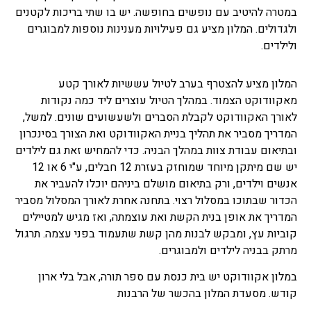
במטרה להיטיב עם נופשים בחופשה. יש בו שתי בריכות לקטנים
ולגדולים. המלון מציע גם פעילויות מענינות נוספות למבוגרים
ולילדים.
המלון מציע להצטרף בערב לטיול עששיות לאורך קטע
מאקוודוקט הצמוד. במהלך הטיול עוצרים ליד כמה נקודות
לאורך האקוודוקט לקבלת הסברים ולשעשועים שונים. למשל,
המדריך מסביר את תהליך בניית האקוודוקט ואת הצורך בסינכרון
ובתיאום עבודת צוות במהלך הבניה. כדי להמחיש זאת גם לילדים
יש שם מיתקן מיוחד שמוחזק בעזרת 12 חבלים, ע"י 6 או 12
אנשים וילדים, ורק בתיאום מושלם ביניהם יוכלו להעביר את
הכדור שבתוכו במסלול רצוי. בתחנה אחרת לאורך המסלול מסביר
המדריך את אופן בנית הקשת ואת עוצמתה, ואז מגיש למטיילים
קוביות עץ, ומבקש לבנות מהן קשת שתעמוד בפני עצמה. תרגול
מרתק בבניה לילדים ולמבוגרים.
במלון אקוודוקט יש בית כנסת עם ספר תורה, אבל בלי ארון
קודש. מסעדת המלון בהכשר של הרבנות