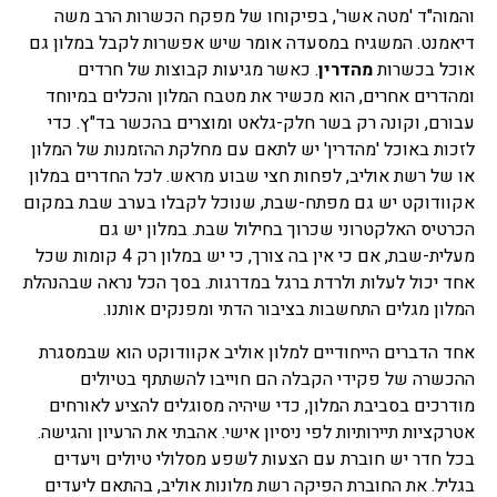
והמוה"ד 'מטה אשר', בפיקוחו של מפקח הכשרות הרב משה
דיאמנט. המשגיח במסעדה אומר שיש אפשרות לקבל במלון גם
אוכל בכשרות
מהדרין
. כאשר מגיעות קבוצות של חרדים
ומהדרים אחרים, הוא מכשיר את מטבח המלון והכלים במיוחד
עבורם, וקונה רק בשר חלק-גלאט ומוצרים בהכשר בד"ץ. כדי
לזכות באוכל 'מהדרין' יש לתאם עם מחלקת ההזמנות של המלון
או של רשת אוליב, לפחות חצי שבוע מראש. לכל החדרים במלון
אקוודוקט יש גם מפתח-שבת, שנוכל לקבלו בערב שבת במקום
הכרטיס האלקטרוני שכרוך בחילול שבת. במלון יש גם
מעלית-שבת, אם כי אין בה צורך, כי יש במלון רק 4 קומות שכל
אחד יכול לעלות ולרדת ברגל במדרגות. בסך הכל נראה שבהנהלת
המלון מגלים התחשבות בציבור הדתי ומפנקים אותנו.
אחד הדברים הייחודיים למלון אוליב אקוודוקט הוא שבמסגרת
ההכשרה של פקידי הקבלה הם חוייבו להשתתף בטיולים
מודרכים בסביבת המלון, כדי שיהיה מסוגלים להציע לאורחים
אטרקציות תיירותיות לפי ניסיון אישי. אהבתי את הרעיון והגישה.
בכל חדר יש חוברת עם הצעות לשפע מסלולי טיולים ויעדים
בגליל. את החוברת הפיקה רשת מלונות אוליב, בהתאם ליעדים