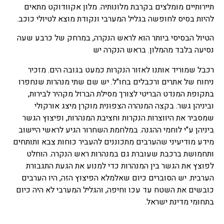
תיירותיים מומלצים בקרבת מלונותיה. מלון אקוודוקט מתאים
להיות בסיס לחופשה בגליל המערבי ונקודת מוצא לטיולי כוכב.
הטיול הבסיסי ביותר הוא לראש הנקרה, במרחק של כרבע שעה
נסיעה בלבד מהמלון. בראש הנקרה יש
רכבל שמוריד אותנו לאזור הנקרות כמעט בגובה הים. מזכיר
ניחוח של אתרים ורכבלים בחו"ל. יש שם שתי מנהרות שנחפרו
בתקופת המנדט הבריטי לצורך מסילת הברזל מקהיר לבירות,
וביניהן גשר. בקצה המנהרה הצפונית מוקרן מיצג אורקולי
שמסביר את היווצרות הנקרות וחציבת המנהרות, ופיצוץ הגשר
ביניהן ע"י לוחמי ההגנה. במלחמת השחרור הגיע לראשי היישוב
מידע מודיעיני שהערבים מתכוננים להעביר כוחות צבא ותותחים
ותחמושת ברכבת שעוברת גם במנהרות ראש הנקרה. הוחלט
לפוצץ את הגשר בין המנהרות כדי למנוע את הגעת התגבורת
הערבית. יש הסוברים כיום שאלמלא הפיצוץ הזה, היו הערבים
כובשים את השטח עד עכו וחיפה, והגליל המערבי לא היה כיום
בתחומי מדינת ישראל.