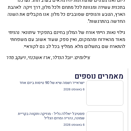
ליום ואנו מצפים שהמלונות יהיו מלאים בערב החג. נערכנו
בתכנית עשירה ומגוונת לכל מתחם ולכל מלון, דרך זיקה לאהבת
הארץ, הטבע והנופים שסובבים כל מלון. אנו מקבלים את השנה
החדשה בהתרגשות".
גילוי נאות: הייתי אורח של המלון בחינם בתפקיד עיתונאי. נהניתי
מאוד מהאירוח ומהמקום, ואין ספק שעוד אשוב עם משפחתי
להתארח שם בתשלום מלא. ממליץ בכל לב גם לקוראיי.
צילומים: יובל הנדלר, ארז אשכנזי, ויעקב מדר
מאמרים נוספים
ישראייר רשמה שיא של 90 טיסות ביום אחד
6 באוגוסט 2026
פסטיבל יאללה גליל - מוזיקה ותקווה בקריית
שמונה, נהריה ומרום הגליל
6 באוגוסט 2026