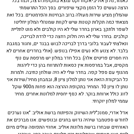
כאמור, מלון אוליב-אקוודוקט נמצא בתקופת הרצה, וכמו בכל
הרצה נעשים כל הזמן מקצי שיפורים. בסך הכל התרשמתי
שהמלון מציע שירות מעולה ברוב הבחינות והפרמטרים. בכל זאת
מצאתי כמה תקלות קטנות שיש לקוות שמנהלי המלון יחליטו
לשפר ולתקן: בארון בחדר שלי לא היו קולבים ולא מוט לתליית
קולבים. בחדר שלי לא היה חלוק רחצה כדי לרדת לבריכה,
ונאלצתי לעבור בלובי בדרך לבריכה לבוש בבגד ים, וחגור במגבת
בלבד. לא צנוע ולא נעים אפילו בנופש. (אולי בחדרים אחרים לא
היו חסרים פריטים אלה). בכל חדר במלון יש מרפסת עם נוף
מקסים, אבל במרפסות אין כסאות להתרווח בהן כדי ליהנות
מהנוף עם ספל קפה. בחדר שלי לא היה שולחן כתיבה. ולמרות
כל הביקורת הזאת אני נותן למלון ציון 8, ובמבחן מחיר/שירות אני
נותן לו ציון 10. המחיר בתקופת ההרצה הוא פחות מ900 שקל
לזוג כולל ארוחת בוקר. לא כסף יחסית למלונות אחרים. מחיר
עממי למלון יוקרתי.
אדל אדרי, סמנכ"לית השיווק והפיתוח ברשת אוליב: "אנו נערכים
לחודש ספטמבר שיהיה גדוש בחגים ובנופשים. אנו מברכים את
האורחים שבחרו ברשת מלונות אוליב. אחוזי התפוסה עולים מיום