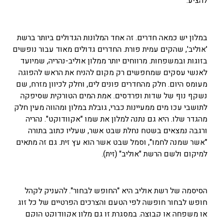
להציע.
במלון יש כמאה חדרים. זה אחד המלונות הגדולים ביותר ברשת
'אוליב', שהקים עמית פורת. החדרים גדולים מאוד עבור נופשים
בזוגות ובמשפחות. מרווחים יותר ממלון אוליב-נהריה, שמיועד
לאנשי עסקים שמחפשים רק מקום להניח את הראש להפוגה
מעומס היום. חלק מהחדרים פונים לים, וחלק לכיוון מזרח, שם
נשקף נוף של שדות ופרדסים. אמת המים הטורקית שסיפקה
לתושבי עכו מים ממעיינות כברי, גובלת במלון ומהווה מעין חלק
מהגדר שלו. היא גם נתנה למלון את שמו "אקוודוקט". נהריה
ורגבה נמצאים בשטח נחלת שבט אשר, שעליו כתוב בתורה
"אשר שמנה לחמו", וסמל שבט אשר הוא עץ זית. גם זה מתאים
למיקום ולשם הרשת "אוליב" (זית).
הסיסמה של רשת אוליב היא "החופש לבחור". להעניק לקהל
חופש לבחור חופשה לפי הטעם והצרכים הפרטיים של כל זוג
או משפחה או קבוצה. במסגרת זו גם מלון אקוודוקט הוקם