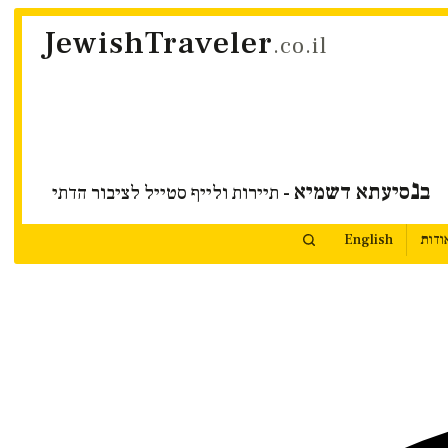
JewishTraveler
.co.il
נ
ב
סיעתא דשמיא
- תיירות ולייף סטייל לציבור הדתי
ודות
English