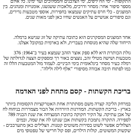
התקופות - ימי הח’ליפים, ימי הצלבנים והממלוכים ועד ימינו. כל אולם
מספר סיפור אחר: מסחר ודרכים, מלאכות ששגשגו, אומנויות ומנהגים. בין
המוצגים - כלי חרס עתיקים שנמצאו בחפירות, אוספי מטבעות נדירים,
וגם סיפורים אנושיים על האנשים שחיו כאן לפני מאות שנים.
אחד המוצגים המסקרנים הוא כתובה עתיקה של זוג שנישא ברמלה.
הייחוד שלה שהיא מנוסחת בעברית, ולא בארמית כמקובל אצלנו.
גולת הכותרת היא ללא ספק אוצר הזהב שנמצא בעיר ב־1964: 376
מטבעות ושישה מטילי זהב, נוצצים באור רך ומספקים הצצה לגדולתה של
רמלה כעיר מסחר בינלאומית בימי הביניים. לעמוד מול המטבעות הללו זה
כמו לפתוח תיבה אבודה מסיפורי "אלף לילה ולילה".
בריכת הקשתות - קסם מתחת לפני האדמה
במרחק הליכה קצרה משם מסתתרת אחת האטרקציות הקסומות ביותר
בארץ - בריכת הקשתות. המדרגות היורדות אל הבור מצמררות בניחוח לח
של אבן עתיקה. על הקיר חקוקה כתובת המנציחה את שנת הבניה 789
לספירה. התקרה נתמכת בקשתות אבן שנתנו לה את שמה, ובמים
הצלולים אפשר לשוט בסירות משוטים קטנות. הצלילים כאן מתערבבים -
שקשוק המשוטים, קולות הילדים, ופס קול חרישי של טפטופי מים