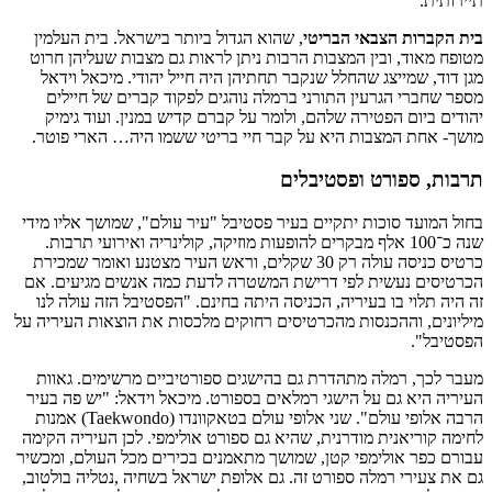
תיירותית.
בית הקברות הצבאי הבריטי
, שהוא הגדול ביותר בישראל. בית העלמין
מטופח מאוד, ובין המצבות הרבות ניתן לראות גם מצבות שעליהן חרוט
מגן דוד, שמייצג שהחלל שנקבר תחתיהן היה חייל יהודי. מיכאל וידאל
מספר שחברי הגרעין התורני ברמלה נוהגים לפקוד קברים של חיילים
יהודים ביום הפטירה שלהם, ולומר על קברם קדיש במנין. ועוד גימיק
מושך- אחת המצבות היא על קבר חיי בריטי ששמו היה… הארי פוטר.
תרבות, ספורט ופסטיבלים
בחול המועד סוכות יתקיים בעיר פסטיבל "עיר עולם", שמושך אליו מידי
שנה כ־100 אלף מבקרים להופעות מוזיקה, קולינריה ואירועי תרבות.
כרטיס כניסה עולה רק 30 שקלים, וראש העיר מצטנע ואומר שמכירת
הכרטיסים נעשית לפי דרישת המשטרה לדעת כמה אנשים מגיעים. אם
זה היה תלוי בו בעיריה, הכניסה היתה בחינם. "הפסטיבל הזה עולה לנו
מיליונים, וההכנסות מהכרטיסים רחוקים מלכסות את הוצאות העיריה על
הפסטיבל".
מעבר לכך, רמלה מתהדרת גם בהישגים ספורטיביים מרשימים. גאוות
העיריה היא גם על הישגי רמלאים בספורט. מיכאל וידאל: "יש פה בעיר
הרבה אלופי עולם". שני אלופי עולם בטאקוונדו (Taekwondo) אמנות
לחימה קוריאנית מודרנית, שהיא גם ספורט אולימפי. לכן העיריה הקימה
עבורם כפר אולימפי קטן, שמושך מתאמנים בכירים מכל העולם, ומכשיר
גם את צעירי רמלה ספורט זה. גם אלופת ישראל בשחיה ,נטליה בולטוב,