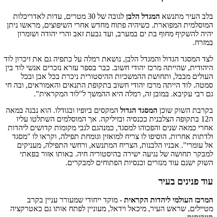
בלב העיר מתנשא
המגדל הלבן
לגובה של 30 מטרים, עדות לאדריכלות
המוסלמית המפוארת. כשיהיה פתוח מחדש אחרי השיפוצים, מראשו ניתן
יהיה להשקיף מחוף בת ים במערב, ועד גבעת זאב והרי יהודה ושומרון
במזרח.
לצד המסגד הגדול והמגדל הלבן, נושאת רמלה על כתפיה גם את זיכרון לוד
היהודית, שהייתה מרכז יהודי חשוב. כבר בספר עזרא נזכרים אנשי לוד בין
העולים מבבל, ותחושת ההמשכיות ההיסטורית ניכרת בכל אבן ובכל
סמטה. לוד הייתה מרכז יהודי חשוב בתקופת התנאים והאמוראים, ובה חי
גם רבי עקיבא. במובן זה, רמלה היא ההמשך ל"לוד המקראית".
בקרבת השוק שוכן
המסגד הגדול
המקסים ביופיו ובגודלו. הוא נבנה במאה
ה12 בתקופה הצלבנית ככנסיה ובזיליקה. אך המוסלמים השתלטו עליו
אחרי כמאה שנים והפכוהו למסגד, כמנהגם לגבי מקומות קדושים ליהדות
ולדתות אחרות. הוסיפו לו צריח למואזין וגומחת תפילה, וקראו לו "מסגד
אל עומרי". אבניו הלבנות, הצריח המתנשא, ורחשי התפילה, מעניקים
למבקר תחושה של נגיעה ישירה בהיסטוריה חיה. באותו אזור בפאתי
השוק ישנם עוד מנזרים וכנסיות הפתוחים למבקרים.
עוד פנינים בעיר
המרכז העולמי ליהדות הקראית
- מוקד ייחודי שמעורר עניין בקרב
מטיילים, שראש העיר, מיכאל וידאל, מעוניין לפתח אותו גם כאטרקציה