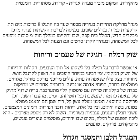
מהקירות. המקום מזכיר מערה אגדית - קרירה, מסתורית, רומנטית.
מנהל מחלקת התיירות בעיריה מספר שעד כה התגלו 8 בריכות מים תת
קרקעיות כמו זו, בגדלים שונים. בכניסה לבריכת הקשתות נפתח מרכז
מבקרים חדש, הכולל בית קפה, שבו יתקיימו במהלך חוה"מ סוכות מופעים
לכל המשפחה, ובעתיד יוקרנו סרטים וגם הצגות לכל המשפחה.
שוק רמלה - חגיגה של טעמים וריחות
אי אפשר לדבר על רמלה בלי לשקוע אל תוך הצבעים, הקולות והריחות
של השוק המקומי. ימי רביעי במיוחד הופכים את השוק לקרנבל חושי.
ניחוחות בצק פילו שנאפה זה עתה, עולים מדוכני בורקס טורקי. מלוחים,
ממולאים בתרד, תפוחי אדמה או גבינה. בדוכנים אחרים יש מתיקות
כבדה של בקלאווה טרייה עם פיסטוק קלוי מתערבבת בריח שרוף־מתוק
של כנאפה כתומה, שנמשכת כמו חוטי זהב חמים. מהעבר השני, דוכן
פריקסה טוניסאי. הטיגון מעלה עשן קל, ריח שמן חם ובאגט ממולא
בטונה, ביצה וזיתים. ובין כל אלה, ריחות דוכני הפירות: רימונים חמצמצים,
עשבי תבלין רעננים, עגבניות בשרניות. השוק לא רק מספק מצרכים - הוא
ליבה הפועם של רמלה, מקום שבו יהודים, מוסלמים ונוצרים נפגשים,
מתמקחים, צוחקים, טועמים.
המגדל הלבן והמסגד הגדול