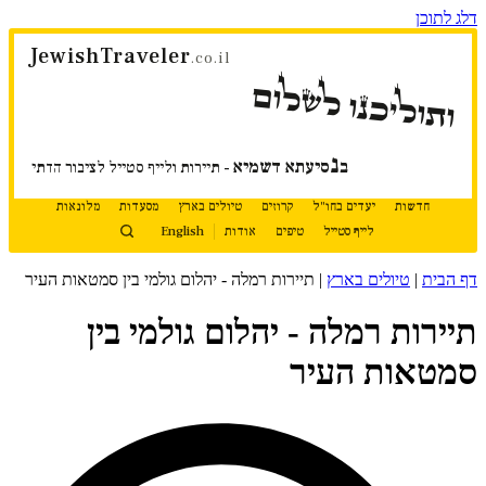
דלג לתוכן
JewishTraveler
.co.il
ותוליכנו לשלום
נ
ב
סיעתא דשמיא
- תיירות ולייף סטייל לציבור הדתי
חדשות
יעדים בחו"ל
קרוזים
טיולים בארץ
מסעדות
מלונאות
לייף סטייל
טיפים
אודות
English
דף הבית
|
טיולים בארץ
|
תיירות רמלה - יהלום גולמי בין סמטאות העיר
תיירות רמלה - יהלום גולמי בין
סמטאות העיר