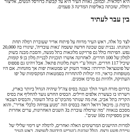
היא רמלאית. וכמובן, גאוות העיר היא על קבוצת כדורסל הנשים, אליצור
רמלה, שזכתה באליפות המדינה 3 פעמים.
בין עבר לעתיד
לצד כל אלה, ראש העיר מדווח על פיתוח אדיר שעוברת רמלה תחת
הנהגתו. נבנית שם שכונה חדשה ששמה 'נאות עובדיה', שיגורו בה 20,000
נפש. הפיתוח כולל גם פרויקט מלונאות בתל מנשה, והסבת מבנה בשוק
למלון של 100 חדרים. לאחרונה אושרו תוכניות לבניית מלון בן 9 קומות,
שיכיל 117 חדרים, וינוהל ע"י רשת מלונות פתאל. אבל זיהינו גם פספוס
של פוטנציאל תיירותי: באזור השוק יש סמטאות יפות אך מוזנחות. אם היו
מטופחות כראוי, היו יכולות להתחרות בסמטאות המקסימות של יפו
העתיקה, ולהיות גם מרכז אומנים.
בדרום מזרח העיר הולך ונבנה בסיס צה"ל שיהיה הגדול ביותר בארץ,
וישרתו בו כעשרת אלפים חיילים. הבסיס החדש נועד להחליף את בסיס
הקריה בתל אביב, את מה שנותר מהבקו"ם בתל השומר, והבסיס הצבאי
ברמת גן. מיכאל וידאל רואה בבסיס הזה "מנוע צמיחה כלכלי אדיר", והוא
מסכם בגאווה "מה שרמלה עוברת ב3 השנים האחרונות, ערים אחרות
אינן מספיקות ב10 שנים".
למרות ההישגים המרשימים האלה ואחרים, לרמלה יש דימוי שלילי של
עיירת פשע ורצח, בגלל שכונת ג'ועריש הידועה לשמצה. ראש העיר