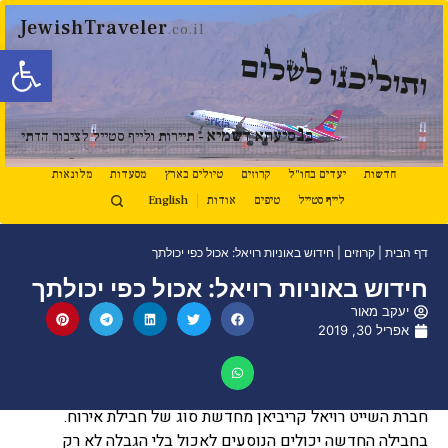
JewishTraveler
.co.il
פתח סרגל
ותוליכנו לשלום
נ
ב
סיעתא דשמיא
- תיירות ולייף סטייל לציבור הדתי
חדשות
יעדים בחו"ל
קרוזים
טיולים בארץ
מסעדות
מלונאות
לייף סטייל
טיפים
אודות
English
דף הבית
|
קרוזים
|
חידוש באוניות רויאל: אכול כפי יכולתך
חידוש באוניות רויאל: אכול כפי יכולתך
יעקב מאור
אפריל 30, 2019
חברת השייט רויאל קריביאן מחדשת סוג של חבילת אירוח.
בחבילה החדשה יכולים הנוסעים לאכול בלי הגבלה לא רק