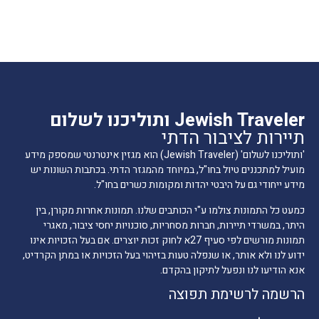
Jewish Traveler ותוליכנו לשלום
תיירות לציבור הדתי
'ותוליכנו לשלום' (Jewish Traveler) הוא מגזין אינטרנטי שמספק מידע
מועיל למתכננים טיול בחו"ל, במיוחד מהמגזר הדתי. בכתבות השונות יש
מידע ייחודי גם על היבטי יהדות ומקומות כשרים בחו"ל.
כמעט כל התמונות צולמו ע"י הכותבים שלנו. תמונות אחרות מקורן, בין
היתר, במשרדי תיירות, חברות מסחריות, סוכנויות יחסי ציבור, מאגרי
תמונות מורשים לפי סעיף 27א לחוק זכות יוצרים. אם בעל הזכויות אינו
ידוע לנו ולא אותר, או שנפלה טעות בזיהוי בעל הזכויות או במתן הקרדיט,
אנא הודיעו לנו ונפעל לתיקון בהקדם.
הרשמה לרשימת תפוצה