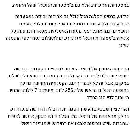
במסעדות הראשיות, אלא גם ב"מסעדות הנושא" שעל האוניה.
כידוע, כרטיס הפלגה רגיל כולל גם ארוחות ובופה במסעדות.
אבל אינו כולל ארוחות במסעדות שף מיוחדות לפי טעמים
ונושאים, כמו אוכל יפני, מסעדה איטלקית, אסאדו וכדומה. על
אכילה ב"מסעדות נושא" אנו נדרשים לתשלום נפרד לפי ההזמנה
שלנו.
החידוש האחרון של רויאל הוא חבילת שייט בקטגוריה חדשה
שמאפשרת לנו להיכנס ולאכול גם במסעדות הנושא בלי לשלם
במקום. אבל זה לא לגמרי חינם. הקטגוריה החדשה כרוכה
בתוספת תשלום מראש של כ25$ ליום, מינימום 7 לילות. המחיר
משתנה לפי סוג החדר.
ראוי לציין שבשלב ראשון קטגוריית החבילה החדשה נמכרת רק
בחלק מהאוניות של רויאל. כמו בכל חידוש בענף, אפשר לצפות
שחברות שייט נוספות יאמצו את החידוש שמנהיגה רויאל.