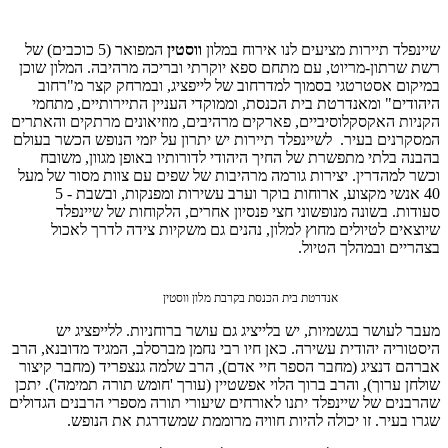
שיינפלד תיירות מציעים לנו אירוח במלון
ווסטין
המפואר (5 כוכבים) של
רשת שרתון-מריוט, עם מתחם ספא יוקרתי ובריכה מרהיבה. המלון שוכן
במיקום אסטרטגי בסמוך למדרחוב של לייפציג, ובמרחק קצר מ"רחוב
היהודים" ומאנדרטת בית הכנסת, וממוקדי העניין התיירותיים, מתחמי
הקניות האקסקלוסיביים, פארקים מרהיבים, מוזיאונים מרתקים והאתרים
המסקרנים בעיר. לשיינפלד תיירות יש יתרון על יזמי הנופש הכשר בעולם
בהבנה בלתי מתפשרת של החיך היהודי לדורותיו באופן מגוון, משובח
וכשר למהדרין. יצירות גורמה מרהיבות של שפים עם צוות מסור של מעל
40 אנשי מקצוע, ארוחות בוקר וערב עשירות ומפנקות, ובשבת - 5
סעודות. בשונה מנופשוני חצי פנסיון אחרים, הלקוחות של שיינפלד
שיוצאים לטיולים מחוץ למלון, נהנים גם משקיות צידה לדרך לאכול
בצהריים ובמהלך הטיול.
אנדרטת בית הכנסת בקרבת מלון ווסטין
מעבר לעושר בגשמיות, יש בלייציג גם עושר ברוחניות. ללייפציג יש
היסטוריה יהודית עשירה. כאן חיו רבי נחמן מברסלב, המגיד מדובנא, הרב
אברהם דנציג (מחבר הספר חיי אדם), הרב שלמה גנצפריד (מחבר קיצור
שולחן ערוך), והרב ברוך הלוי אפשטיין (עורך 'חומש תורה תמימה'). יתכן
שהרבנים של שיינפלד יתנו לאורחים שיעורי תורה מספרי הרבנים הגדולים
שגרו בעיר. זו יכולה להיות חוויה מרוממת שמשדרגת את הנופש.