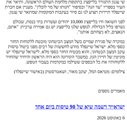
שי עגנון התגורר בלייפציג בתקופת מלחמת העולם הראשונה, ותיאר את
העיר בספריו "עד הנה" ובסיפור "חנותו של מר לובלין". מעניין אם חברת
שיינפלד תיירות תציע לנו גם סיור בעקבות המקומות שמתאר שי עגנון.
לפני השואה חיו בלייפציג 10,000 יהודים ועשרות בתי כנסת, שכולם
נשרפו בליל הבדולח. לנופש שלנו בלייפציג יש גם אמירה ערכית: "אתם,
הנאצים, לא ניצחתם אותנו".
במקרה של סגירת שמיים בשל המצב הביטחוני מובטח ללקוחות החזר
כספי מלא. ישראל שיינפלד מודע לחששות של רבים מפני ביטול טיסות
עקב המצב הבטחוני, והוא מבטיח החזר כספי מלא. לישראל שיינפלד יש
מוניטין של תיירן הגון. במשבר הקורונה הוא היה הראשון והיחיד שהחזיר
ללקוחותיו את כל הכספים ששילמו כמקדמות בעבור הנופש.
צילומים: מטיאס המל, יעקב מאור, ושאטרסטוק (באישור שיינפלד)
מאמרים נוספים
ישראייר רשמה שיא של 90 טיסות ביום אחד
6 באוגוסט 2026