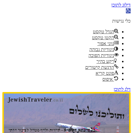
דילוג לתוכן
פתח
סרגל
נגישות
כלי נגישות
הגדל טקסט
הקטן טקסט
גווני אפור
ניגודיות גבוהה
ניגודיות הפוכה
רקע בהיר
הדגשת קישורים
פונט קריא
איפוס
דלג לתוכן
JewishTraveler
.co.il
ותוליכנו לשלום
נ
ב
סיעתא דשמיא
- תיירות ולייף סטייל לציבור הדתי