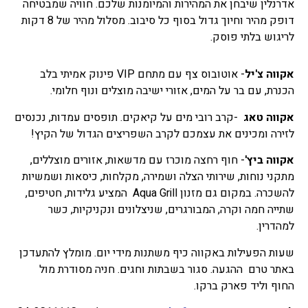
אדרנלין שיבחן את המהירות והמיומנות שלכם. חוויה שמבטיחה
דופק מהיר וחיוך גדול בסוף כל סיבוב. מסלול מהיר של 8 דקות
לריגוש בלתי פוסק.
אקווה צ'יל
- אוטובוס צף עם מתחם VIP פינוק אמיתי בלב
הכנרת, עם בר על המים, אזורי ישיבה מוצלים ונוף חלומי.
אקווה טאג
-קרב רובי מים על קיאקים. תופסים עמדות, נכנסים
לזירה ומכינים את עצמכם לקרב השפריצים הגדול של הקיץ!
אקווה ביץ'
- חוף רחצה מוכרז עם מדשאות, אזורים מוצללים,
מתקני נוחות, שירותי הצלה ושמירה, מקלחות, כיסאות ושמשיות
להשכרה. במקום גם מזנון Aqua Grill המציע גלידות, חטיפים,
שתייה חמה וקרה, המבורגרים, שניצלונים ונקניקיות, כשר
למהדרין.
שעות הפעילות באקווה כיף משתנות מידי יום. מומלץ להתעדכן
באתר טרם ההגעה. סגור בשבתות וחגים. חניה מסודרת מול
החוף וליד פארק ברקו.