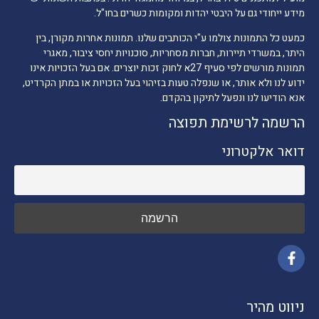
מידע ייחודי גם על היבטי יהדות ומקומות כשרים בחו"ל.
כמעט כל התמונות צולמו ע"י הכותבים שלנו. תמונות אחרות מקורן, בין
היתר, במשרדי תיירות, חברות מסחריות, סוכנויות יחסי ציבור, מאגרי
תמונות מורשים לפי סעיף 27א לחוק זכות יוצרים. אם בעל הזכויות אינו
ידוע לנו ולא אותר, או שנפלה טעות בזיהוי בעל הזכויות או במתן הקרדיט,
אנא הודיעו לנו ונפעל לתיקון בהקדם.
הרשמה לרשימת תפוצה
דואר אלקטרוני
ניווט מהיר