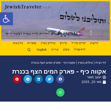
JewishTraveler
.co.il
פתח סרגל
ותוליכנו לשלום
נ
ב
סיעתא דשמיא
- תיירות ולייף סטייל לציבור הדתי
חדשות
יעדים בחו"ל
קרוזים
טיולים בארץ
מסעדות
מלונאות
לייף סטייל
טיפים
אודות
English
דף הבית
|
טיולים בארץ
|
אקווה כיף - פארק המים הצף בכנרת
אקווה כיף - פארק המים הצף בכנרת
יעקב מאור
מאי 20, 2025