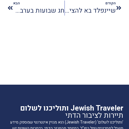
הקודם
הבא
שיינפלד בא להציג את ליפציג
חג שבועות בערבה התיכונה - חוויות אוכל, טבע וכוכבים
Jewish Traveler ותוליכנו לשלום
תיירות לציבור הדתי
'ותוליכנו לשלום' (Jewish Traveler) הוא מגזין אינטרנטי שמספק מידע
מועיל למתכננים טיול בחו"ל, במיוחד מהמגזר הדתי. בכתבות השונות יש