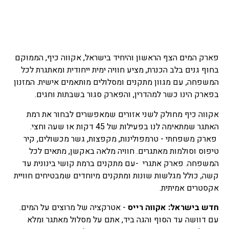
פארק המים הצף הראשון והיחיד בישראל, אקווה כיף, הממוקם
בחוף גנים בלב הכנרת, מציע חוויה ימית ייחודית ומאתגרת לכל
המשפחה, עם מגוון מתקנים ומסלולים מותאמים אישית. המזנון
בפארק הינו כשר למהדרין, והפארק סגור בשבתות וחגים.
אקווה כיף מחולק לשני אזורים שמאפשרים לבחור את רמת
האתגר שמתאימה לנו בפעילות של 45 דקות או שעה וחצי.
פארק משפחתי - טרמפולינות, מקפצות, גשר מכשולים, קיר
טיפוס וסולמות מאתגרים. חוויה מלאה באקשן, מתאים לכל
המשפחה. פארק אתגרי -עם מתקנים ברמת קושי בינונית עד
קשה, כולל מגלשות שונות ומתקנים מיוחדים שמבטיחים חוויית
אקסטרים אמיתית.
חדש בישראל: אקווה רייס
- אטרקציה של מרוצים על המים.
עם דוושה עד הסוף והגה ביד, אתם על מסלול מאתגר ומלא