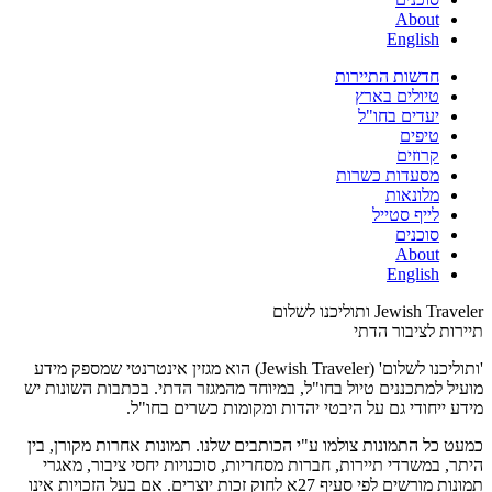
About
English
חדשות התיירות
טיולים בארץ
יעדים בחו"ל
טיפים
קרוזים
מסעדות כשרות
מלונאות
לייף סטייל
סוכנים
About
English
Jewish Traveler ותוליכנו לשלום
תיירות לציבור הדתי
'ותוליכנו לשלום' (Jewish Traveler) הוא מגזין אינטרנטי שמספק מידע
מועיל למתכננים טיול בחו"ל, במיוחד מהמגזר הדתי. בכתבות השונות יש
מידע ייחודי גם על היבטי יהדות ומקומות כשרים בחו"ל.
כמעט כל התמונות צולמו ע"י הכותבים שלנו. תמונות אחרות מקורן, בין
היתר, במשרדי תיירות, חברות מסחריות, סוכנויות יחסי ציבור, מאגרי
תמונות מורשים לפי סעיף 27א לחוק זכות יוצרים. אם בעל הזכויות אינו