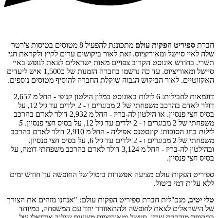
חברת
ספיריט הפקות עולם
מתכוננת להפעיל 8 מטוסים בטיסות צ'רטר
שלה לאיי סיישל ומאוריציוס. זאת לאור ביקושים ערים לקיץ ולקראת חגי
תשרי. בחודש אוגוסט הקרוב צפויים מאות ישראלים לצאת לנופש באיי
סיישל ומאוריציוס. עד כה נרשמו בחברה הזמנות של כ1,500 איש ליעדים
האקזוטיים. לאור הביקוש הגבוה שוקלת החברה להוסיף מטוסים נוספים.
דוגמאות לחבילות: 6 לילות באוגוסט במלון הילטון קנופי - החל מ 2,657
דולר לאדם בהרכב משפחתי של 2 מבוגרים ו - 2 ילדים עד גיל 12, על
בסיס חצי פנסיון. או הילטון לה-בריז - החל מ 2,932 דולר לאדם בהרכב
משפחתי של 2 מבוגרים ו - 2 ילדים עד גיל 12, על בסיס חצי פנסיון.
5
לילות
בחג הסוכות
:
קונסטנס אפיליה - החל מ 2,910 דולר לאדם בהרכב
משפחתי של 2 מבוגרים ו - 2 ילדים עד גיל 6, על בסיס חצי פנסיון.
ובהילטון לה-בריז - החל מ 3,124 דולר לאדם בהרכב משפחתי דומה, על
בסיס חצי פנסיון.
ספיריט הפקות עולם מציעה אפשרות ביטול של החופשה עד חודש ימים
ללא עלות דמי ביטול.
טלי יטיב
, מנכ"לית חברת ספיריט הפקות עולם: "אנחנו מזהים את הצורך
של הישראלים לצאת לחופשה ולהתאוורר יחד עם המשפחה, במיוחד
בתקופה מורכבת שכזו. סיישל ומאוריציוס מציעים שילוב אידיאלי של