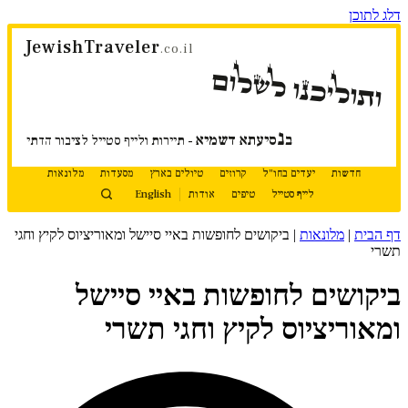
דלג לתוכן
JewishTraveler
.co.il
ותוליכנו לשלום
נ
ב
סיעתא דשמיא
- תיירות ולייף סטייל לציבור הדתי
חדשות
יעדים בחו"ל
קרוזים
טיולים בארץ
מסעדות
מלונאות
לייף סטייל
טיפים
אודות
English
דף הבית
|
מלונאות
|
ביקושים לחופשות באיי סיישל ומאוריציוס לקיץ וחגי
תשרי
ביקושים לחופשות באיי סיישל
ומאוריציוס לקיץ וחגי תשרי