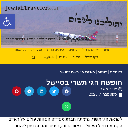
JewishTraveler
.co.il
פתח סרגל
ותוליכנו לשלום
נ
ב
סיעתא דשמיא
- תיירות ולייף סטייל לציבור הדתי
חדשות
יעדים בחו"ל
קרוזים
טיולים בארץ
מסעדות
מלונאות
לייף סטייל
טיפים
אודות
English
דף הבית
|
סוכנים
|
חופשת חגי תשרי בסיישל
חופשת חגי תשרי בסיישל
יעקב מאור
ספטמבר 1, 2025
לקראת חגי תשרי, מזמינה חברת ספיריט הפקות עולם אל האיים
הקסומים של סיישל. בראש השנה, כיפור וסוכות ניתן ליהנות