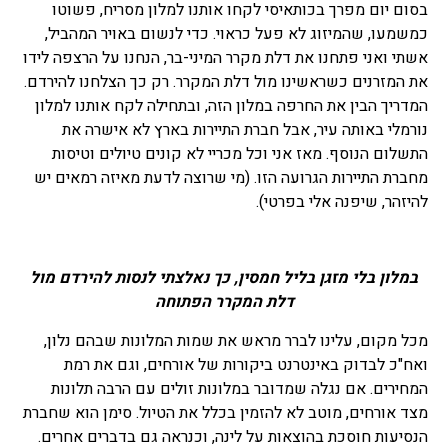
בסום יום מפרך בכותאיסי לקחו אותנו למלון מסריח, פשוטו
כמשמעו, שהמיזוג לא פעל כראוי. כדי לנשום באויר המהביל,
אשתי ואני פתחנו את דלת מקרר המיני-בר, הנחנו על הרצפה לידו
את המזרנים כשראשינו מול דלת המקרר. רק כך הצלחנו להירדם.
המדריך הבין את החרפה במלון הזה, ובתחילה לקח אותנו למלון
נורמלי באותה עיר, אבל חברת התיירות בארץ לא אישרה את
התשלום הנוסף. מאז אני וכל מכריי לא קונים טיולים וטיסות
מחברת התיירות הגרועה הזו. (מי שרוצה לדעת מאיזה רמאים יש
להיזהר, שיפנה אלי בפרטי).
במלון בלי מזגן בליל חמסין, כך נאלצתי לנסות להירדם מול
דלת המקרר הפתוחה
מכל מקום, עלינו לברר מראש את שמות המלונות שבהם נלון,
ואח"כ לבדוק באינטרנט ביקורות של אורחים, וגם את רמת
המחירים. אם נגלה שמדובר במלונות זולים עם הרבה תלונות
מצד אורחים, מוטב לא להזמין בכלל את הטיול. סימן הוא שחברת
הנסיעות חוסכת בהוצאות על לינה, וכנראה גם בדברים אחרים.