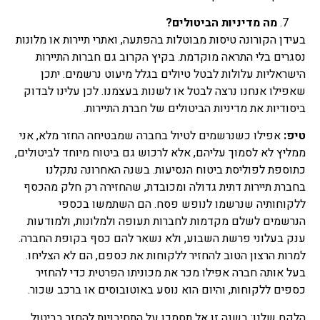
מה מדיניות הביטולים?
בעידן הקורונה טיסות מבוטלות בהפתעה, ואתרי תיירות או מלונות
נסגרים בלי התראה מוקדמת. בקיץ הקרוב גם חברות התיירות
הישראליות עלולות לבטל טיולים בגלל מיעוט נרשמים. יתכן
שאפילו אנחנו נרצה לבטל או לשנות בעצמנו. לכן עלינו לבדוק
ביסודיות את מדיניות הביטולים של חברת התיירות.
טיפ:
אפילו כשנרשמים לטיול בחברה שמבטיחה החזר מלא, אני
ממליץ לא לסמוך עליהם, אלא לרכוש גם ביטוח מיוחד לביטולים,
כתוספת לפוליסת ביטוח הנסיעות. בשנה האחרונה נתקלנו
בחברת תיירות דתית גדולה ומכובדת, שהחזירה רק חלק מהכסף
ללקוחותיה שנרשמו לנופש פסח. הם השתמשו בכספי
הנרשמים לשלם מקדמות לחברות תעופה ולמלונות, ולמודעות
ענק בעלוני פרשת השבוע, ולא נשאר להם כסף בקופת החברה.
למרות הרצון הטוב להחזיר ללקוחות את כספם, הם לא הצליחו.
בעל אותה חברה אפילו מכר את מכוניתו הפרטית כדי להחזיר
כספים ללקוחות, והיום הוא נוסע באוטובוסים או ברכב שכור.
הלקח שלנו: בשנה זו אל תסמכו על התחיבויות להחזר בביטול.