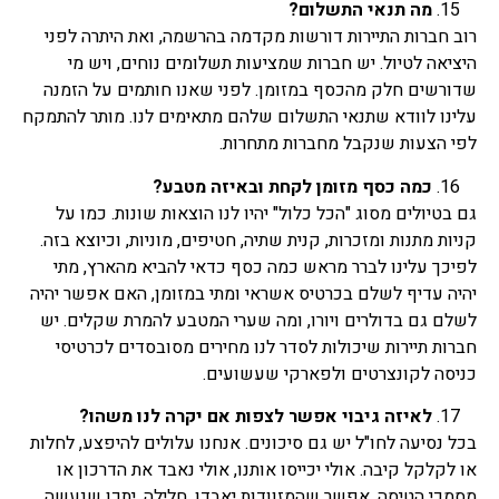
מה תנאי התשלום?
רוב חברות התיירות דורשות מקדמה בהרשמה, ואת היתרה לפני
היציאה לטיול. יש חברות שמציעות תשלומים נוחים, ויש מי
שדורשים חלק מהכסף במזומן. לפני שאנו חותמים על הזמנה
עלינו לוודא שתנאי התשלום שלהם מתאימים לנו. מותר להתמקח
לפי הצעות שנקבל מחברות מתחרות.
כמה כסף מזומן לקחת ובאיזה מטבע?
גם בטיולים מסוג "הכל כלול" יהיו לנו הוצאות שונות. כמו על
קניות מתנות ומזכרות, קנית שתיה, חטיפים, מוניות, וכיוצא בזה.
לפיכך עלינו לברר מראש כמה כסף כדאי להביא מהארץ, מתי
יהיה עדיף לשלם בכרטיס אשראי ומתי במזומן, האם אפשר יהיה
לשלם גם בדולרים ויורו, ומה שערי המטבע להמרת שקלים. יש
חברות תיירות שיכולות לסדר לנו מחירים מסובסדים לכרטיסי
כניסה לקונצרטים ולפארקי שעשועים.
לאיזה גיבוי אפשר לצפות אם יקרה לנו משהו?
בכל נסיעה לחו"ל יש גם סיכונים. אנחנו עלולים להיפצע, לחלות
או לקלקל קיבה. אולי יכייסו אותנו, אולי נאבד את הדרכון או
מסמכי הטיסה, אפשר שהמזוודות יאבדו. חלילה, יתכן שנעשה