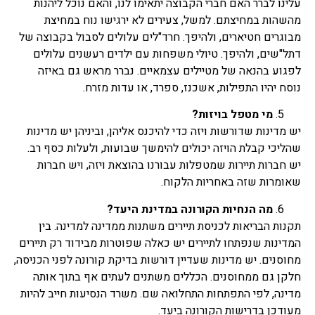
עלינו לברר האם חברי הקבוצה יתאימו לנו, והאם נוכל ליהנות
מהשהות במחיצתם. למשל, צעירים לא ירגישו נוח במחיצת
מבוגרים חטיארים, ולהיפך. חרד"לים עלולים לסבול בקבוצה של
דתל"שים, ולהיפך. טיולי משפחות עם ילדים רעשנים עלולים
לפגוע בהנאה של מטיילים עצמאיים. נברר מראש גם באיזה
נוסח יהיו התפילות, אשכנז, ספרד, או עדות מזרח.
מי מטפל בויזות?
יש מדינות שדורשות ויזה כדי להיכנס אליהן, וביניהן יש מדינות
שהליכי קבלת הויזה יכולים להימשך שבועות, ולעלות כסף רב.
יש חברות תיירות שמטפלות עבורנו בהוצאת ויזה, ויש חברות
שאומרות שזה באחריות הלקוח.
מה הנחיות הקורונה במדינת היעד?
תקנות הבריאות לכניסת תיירים משתנות ממדינה למדינה. בין
המדינות שנפתחו לתיירים יש כאלה שפוטרות מבידוד רק תיירים
מחוסנים. יש מדינות שעדיין דורשות בדיקת קורונה לפני הכניסה,
חלקן גם ממחוסנים. הכללים משתנים לעתים אף בתוך אותה
מדינה, לפי התפתחות התחלואה שם. משרד הנסיעות חייב להיות
מעודכן בדרישות הקורונה ביעד.