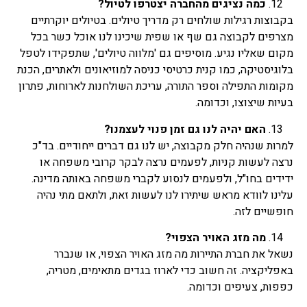
כמה נציגים מהחברה יצטרפו לטיול?
בקבוצות רגילות שולחים רק מדריך טיולים. בטיולים יוקרתיים
מצרפים לקבוצה גם שף או שפית שיכינו לנו אוכל כשר בכל
מקום שאליו נגיע. מוסיפים גם 'מלווה טיולים', שתפקידו לטפל
בלוגיסטיקה, כמו קנית כרטיסי כניסה למוזיאונים ולאתרים, הכנת
מקומות התפילה וספר התורה, עריכת השולחנות לארוחות, פתרון
בעיות שיצוצו, וכדומה.
האם יהיה לנו גם זמן פנוי לעצמנו?
למרות שנהיה חלק מקבוצה, יש לנו גם דברים ייחודיים. בד"כ
נרצה לעשות קניות, לפעמים נרצה לבקר קרובי משפחה או
ידידים בחו"ל, ולפעמים לנסוע לקברי משפחה באותה מדינה.
עלינו לוודא מראש שיתירו לנו לעשות זאת, ולתאם מתי נהיה
חופשיים לזה.
מה מזג האויר הצפוי?
נשאל את חברת התיירות מה מזג האויר הצפוי, או שנברר
באפליקציה. זה חשוב כדי לארוז בגדים מתאימים, מטריה,
כפפות, צעיפים וכדומה.