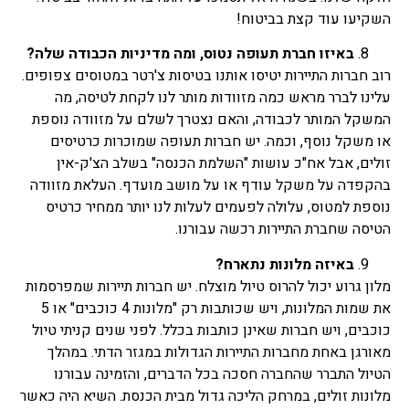
השקיעו עוד קצת בביטוח!
באיזו חברת תעופה נטוס, ומה מדיניות הכבודה שלה?
רוב חברות התיירות יטיסו אותנו בטיסות צ'רטר במטוסים צפופים.
עלינו לברר מראש כמה מזוודות מותר לנו לקחת לטיסה, מה
המשקל המותר לכבודה, והאם נצטרך לשלם על מזוודה נוספת
או משקל נוסף, וכמה. יש חברות תעופה שמוכרות כרטיסים
זולים, אבל אח"כ עושות "השלמת הכנסה" בשלב הצ'ק-אין
בהקפדה על משקל עודף או על מושב מועדף. העלאת מזוודה
נוספת למטוס, עלולה לפעמים לעלות לנו יותר ממחיר כרטיס
הטיסה שחברת התיירות רכשה עבורנו.
באיזה מלונות נתארח?
מלון גרוע יכול להרוס טיול מוצלח. יש חברות תיירות שמפרסמות
את שמות המלונות, ויש שכותבות רק "מלונות 4 כוכבים" או 5
כוכבים, ויש חברות שאינן כותבות בכלל. לפני שנים קניתי טיול
מאורגן באחת מחברות התיירות הגדולות במגזר הדתי. במהלך
הטיול התברר שהחברה חסכה בכל הדברים, והזמינה עבורנו
מלונות זולים, במרחק הליכה גדול מבית הכנסת. השיא היה כאשר