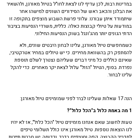
במדינות רבות, לכן עדיף לנו לצאת לחו"ל בטיול מאורגן, ולהשאיר
את הבלגן והכאב ראש של הסידורים השונים למישהו אחר
שיתמודד איתן עבורנו. עלוני פרשת השבוע מוצפים בתקופה זו
במודעות על טיולי קבוצות כאלה. כללית, משרדי הנסיעות בציבור
הדתי הגונים יותר מהג'ונגל בשוק הנסיעות החילוני.
כשמחפשים טיול מאורגן, עלינו לבחון היבטים שונים, ולא
להסתפק רק בהשוואת מחירים. כי יש טיולים במחיר אטרקטיבי,
שאינם כוללים כל מיני דברים שעליהם נצטרך לשלם תוספת
נפרדת. בסוף, הטיול "הזול" עלול לצאת יקר מאחרים. כדי להקל
עלינו לבחור.
הנה 17 שאלות שעלינו לברר לפני שמזמינים טיול מאורגן:
1 מה באמת כלול ב"הכל כלול"?
טעות לחשוב שאם אנחנו מזמינים טיול "הכל כלול", אז לא יהיו
לנו הוצאות נוספות. טיול מאורגן אינו כולל תשלומי טיפים
למדריך הקבוצה, קפה וחטיפים בדרך, וכדומה. יש חברות תיירות