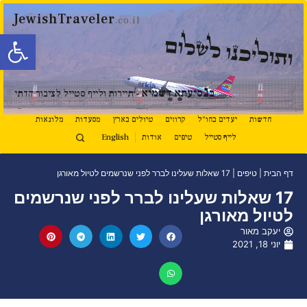
JewishTraveler
.co.il
פתח סרגל
ותוליכנו לשלום
נ
ב
סיעתא דשמיא
- תיירות ולייף סטייל לציבור הדתי
חדשות
יעדים בחו"ל
קרוזים
טיולים בארץ
מסעדות
מלונאות
לייף סטייל
טיפים
אודות
English
דף הבית
|
טיפים
|
17 שאלות שעלינו לברר לפני שנרשמים לטיול מאורגן
17 שאלות שעלינו לברר לפני שנרשמים
לטיול מאורגן
יעקב מאור
יוני 18, 2021