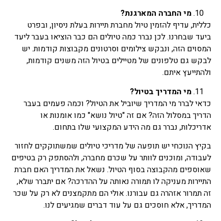
מי החברה המארגנת?
כללית, עדיף להזמין טיול מחברת תיירות בעלת ניסיון, ובפרט
ביעד שבחרנו. לכן נברר כמה טיולים הם כבר הוציאו בעבר ליעד
המסוים הזה, ונבקש צילומים וסרטונים מקבוצות קודמות. יש
לבקש גם טלפונים של מטיילים בטיול הזה משנים קודמות,
ולהתייעץ איתם.
מי המדריך בטיול?
כדאי לברר מי המדריך שיוביל את הטיול? וכמה פעמים בעבר
הדריך במסלול הזה? אם זה "טיול נושא" כמו אומנות או
אדריכלות, נברר גם מה הידע המקצועי שלו בתחום.
בקיץ הנוכחי יש תופעה של מדריכי טיולים שמשתוקקים לחזור
לעבודה, ומוכנים לוותר על שכרם מחברה, ולהסתפק רק בטיפים
שאוספים מהקבוצה בסוף הטיול. נשאל את המדריך האם חברת
התיירות מעניקה לו תמורה נאותה על ההדרכה? אם יתברר שלא,
זה תמרור אזהרה גם עבורנו. אולי הם מתקמצנים לא רק על שכר
המדריך, אלא חוסכים גם על עוד דברים שמגיעים לנו.