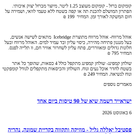
קומקום ברזל - קומקום מעוצב 1.25 ליטר, מיוצר מברזל יצוק איכותי.
הפתרון המושלם להכנת תה או קפה בשטח ללא טעמי לוואי, ושמירה על
חום המשקה לאורך זמן. המחיר 199 ₪
אוהל מרווח- אוהל מרווח מתוצרת Icebridge מתאים לשישה אנשים,
בעל מנגנון פתיחה מהירה, כיסוי עליון ובד עמיד למים. האוהל מרווח ובעל
חלונות גדולים ומאווררים, פתח עליון לשחרור אוויר חם, וו תלייה לפנס.
המחיר 795 ₪
שולחן קמפינג- שולחן קמפינג מתקפל כולל 4 כסאות, שהופך כל אתר
בשטח לחדר אוכל נעים ונוח. השולחן והכיסאות מתקפלים לגודל קומפקטי
ונוח לנשיאה. המחיר 249 ₪
מאמרים נוספים
ישראייר רשמה שיא של 90 טיסות ביום אחד
6 באוגוסט 2026
פסטיבל יאללה גליל - מוזיקה ותקווה בקריית שמונה, נהריה