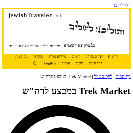
דלג לתוכן
JewishTraveler
.co.il
ותוליכנו לשלום
נ
ב
סיעתא דשמיא
- תיירות ולייף סטייל לציבור הדתי
חדשות
יעדים בחו"ל
קרוזים
טיולים בארץ
מסעדות
מלונאות
לייף סטייל
טיפים
אודות
English
דף הבית
|
לייף סטייל
|
Trek Market במבצע לרה"ש
Trek Market במבצע לרה"ש