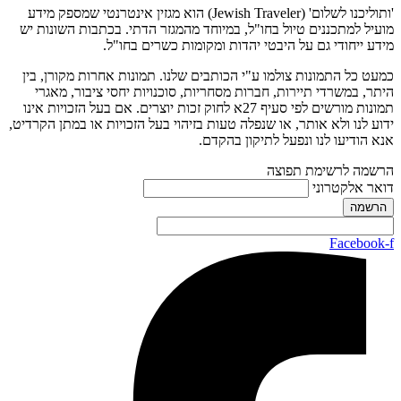
'ותוליכנו לשלום' (Jewish Traveler) הוא מגזין אינטרנטי שמספק מידע
מועיל למתכננים טיול בחו"ל, במיוחד מהמגזר הדתי. בכתבות השונות יש
מידע ייחודי גם על היבטי יהדות ומקומות כשרים בחו"ל.
כמעט כל התמונות צולמו ע"י הכותבים שלנו. תמונות אחרות מקורן, בין
היתר, במשרדי תיירות, חברות מסחריות, סוכנויות יחסי ציבור, מאגרי
תמונות מורשים לפי סעיף 27א לחוק זכות יוצרים. אם בעל הזכויות אינו
ידוע לנו ולא אותר, או שנפלה טעות בזיהוי בעל הזכויות או במתן הקרדיט,
אנא הודיעו לנו ונפעל לתיקון בהקדם.
הרשמה לרשימת תפוצה
דואר אלקטרוני
Facebook-f