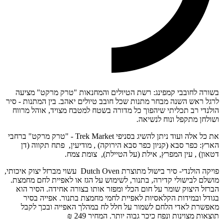
בשורה לחובבי קמפינג: רשת הטיולים והמחנאות "טרק מרקט" מציעה
לרגל ראש השנה מבחר מתנות שכל חובב טיולים יאהב. בין המתנות - סיר
הולנדי רב תכליתי שיהפוך כל מדורה בשטח למטבח מצויד, אוהל מרווח
ושולחן מתקפל ונוח לנשיאה.
את כל אלה ועוד ניתן להשיג בסניפי Trek Market - "טרק מרקט" ברחבי
הארץ: כפר סבא (קניון כפר סבא הירוקה) , מודיעין, פתח תקווה (דן
דטאון) , עין המפרץ, אילת (על הטיילת), צומת צמח.
פויקה הולנדי- סיר בישול מתוצרת Dutch Oven עשוי מברזל יצוק איכותי,
מושלם לבישולי קדירה, בתנור, לשימוש על הגז או לאפיית לחם מחמצת.
הברזל היצוק שומר על חום הכלי ומפזר אותו בצורה אחידה. הסיר הוא
בגודל ובמידות הקלאסיות לאפיית לחמי מחמצת בתנור. אפייה בסיר
מאפשרת לאדי הלחם לשמור על חלל לח במהלך האפייה ובכך לקבל
תוצאות מצוינות ונפח כיכר גבוה יותר. המחיר 249 ₪