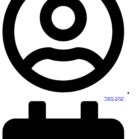
יעקב מאור