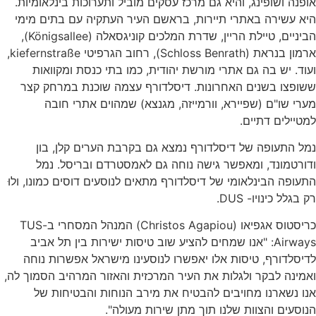
אופנה ושופינג, והיא גם מרכז עסקים מוביל ותערוכות בינלאומיות.
היא עשירה באתרי תיירות, בראשם העיר העתקיה עם בתים מימי
הביניים, טיילת הריין, שדרת המלכים קוניגסאלה (Königsallee),
ארמון בנראת (Schloss Benrath), רחוב הגרפיטי kiefernstraße,
ועוד. יש בה גם אתרי מורשת יהודית, כמו בתי כנסת ומקוואות
ששופצו בשנים האחרונות. דיסלדורף עצמה שוכנת במרחק קצר
מערי שו"ם (שפיירא, וורמייזה, מגנצא) שמהוים אתרי חובה
למטיילים דתיים.
נמל התעופה של דיסלדורף נמצא גם בקרבת הערים קלן, בון
ודורטמונד, ומאפשר גישה נוחה גם לאמסטרדם ובריסל. נמל
התעופה הבינלאומי של דיסלדורף מתאים לנוסעים דוסים כמונו, ולוּ
רק בגלל כינויו- DUS.
כריסטוס אגפיאו (Christos Agapiou) המנהל המסחרי ב-TUS
Airways: "אנו שמחים להציע שוב טיסות ישירות בין תל אביב
לדיסלדורף, טיסות אלו יאפשרו לנוסעינו מישראל אפשרות נוחה
ואמינה לבקר ולגלות את העיר המרכזית והאזור המרהיב הסמוך לה,
אנו נשארנו מחויבים להבטיח את מירב הנוחות והבטיחות של
הנוסעים והצוות שלנו תוך מתן שירות מעולה".