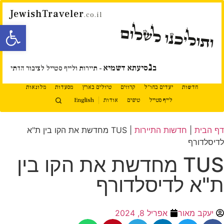
JewishTraveler
.co.il
פתח סרגל
ותוליכנו לשלום
נ
ב
סיעתא דשמיא
- תיירות ולייף סטייל לציבור הדתי
חדשות
יעדים בחו"ל
קרוזים
טיולים בארץ
מסעדות
מלונאות
לייף סטייל
טיפים
אודות
English
דף הבית
|
חדשות התיירות
|
TUS מחדשת את הקו בין ת"א
לדיסלדורף
TUS מחדשת את הקו בין
ת"א לדיסלדורף
יעקב מאור
אפריל 8, 2024