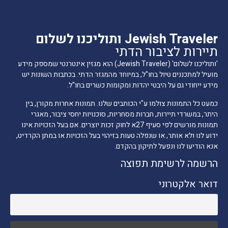
Jewish Traveler ותוליכנו לשלום
תיירות לציבור הדתי
'ותוליכנו לשלום' (Jewish Traveler) הוא מגזין אינטרנטי שמספק מידע
מועיל למתכננים טיול בחו"ל, במיוחד מהמגזר הדתי. בכתבות השונות יש
מידע ייחודי גם על היבטי יהדות ומקומות כשרים בחו"ל.
כמעט כל התמונות צולמו ע"י הכותבים שלנו. תמונות אחרות מקורן, בין
היתר, במשרדי תיירות, חברות מסחריות, סוכנויות יחסי ציבור, מאגרי
תמונות מורשים לפי סעיף 27א לחוק זכות יוצרים. אם בעל הזכויות אינו
ידוע לנו ולא אותר, או שנפלה טעות בזיהוי בעל הזכויות או במתן הקרדיט,
אנא הודיעו לנו ונפעל לתיקון בהקדם.
הרשמה לרשימת תפוצה
דואר אלקטרוני