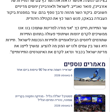
בצילום למעלה אפשר לראות את השר כץ עם שר התיירות של
אזרבייג׳ן, פואד נאג׳ייב. לישראל ולאזרבייג׳ן יחסים מדיניים
חשובים. ביקור השר מהווה נדבך נוסף בהם. עוד במסגרת ביקור
העבודה בבאקו, פגש השר כץ את הקהילה היהודית.
שר התיירות, חיים כץ: ״אני מודה למדינות שתמכו בנו. אנו
ממשיכים לקדם יוזמות ושיתופי פעולה בתחום התיירות
שתורמים ליחסים הבינלאומיים ולתיירות הנכנסת לישראל . תיירות
היא גשר בין עמים ולנו יש המון מה להציע. נמשיך לייצג את
מדינת ישראל בכבוד ונדאג לקדם את האינטרסים התיירותיים״.
מאמרים נוספים
ישראייר רשמה שיא של 90 טיסות ביום אחד
6 באוגוסט 2026
פסטיבל יאללה גליל - מוזיקה ותקווה בקריית
שמונה, נהריה ומרום הגליל
6 באוגוסט 2026