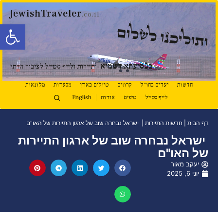
JewishTraveler
.co.il
פתח סרגל
ותוליכנו לשלום
נ
ב
סיעתא דשמיא
- תיירות ולייף סטייל לציבור הדתי
חדשות
יעדים בחו"ל
קרוזים
טיולים בארץ
מסעדות
מלונאות
לייף סטייל
טיפים
אודות
English
דף הבית
|
חדשות התיירות
|
ישראל נבחרה שוב של ארגון התיירות של האו"ם
ישראל נבחרה שוב של ארגון התיירות
של האו"ם
יעקב מאור
יוני 6, 2025