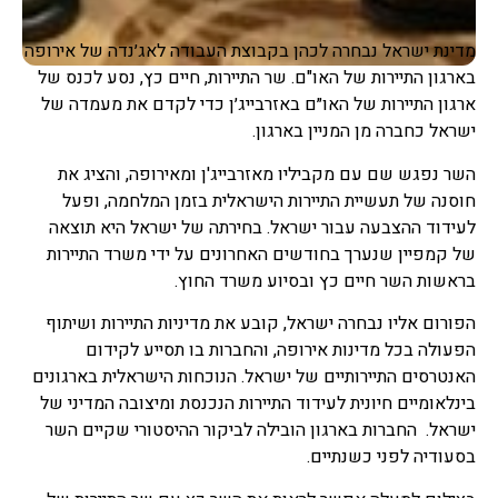
מדינת ישראל נבחרה לכהן בקבוצת העבודה לאג׳נדה של אירופה
בארגון התיירות של האו"ם. שר התיירות, חיים כץ, נסע לכנס של
ארגון התיירות של האו״ם באזרבייג׳ן כדי לקדם את מעמדה של
ישראל כחברה מן המניין בארגון.
השר נפגש שם עם מקביליו מאזרבייג'ן ומאירופה, והציג את
חוסנה של תעשיית התיירות הישראלית בזמן המלחמה, ופעל
לעידוד ההצבעה עבור ישראל. בחירתה של ישראל היא תוצאה
של קמפיין שנערך בחודשים האחרונים על ידי משרד התיירות
בראשות השר חיים כץ ובסיוע משרד החוץ.
הפורום אליו נבחרה ישראל, קובע את מדיניות התיירות ושיתוף
הפעולה בכל מדינות אירופה, והחברות בו תסייע לקידום
האנטרסים התיירותיים של ישראל. הנוכחות הישראלית בארגונים
בינלאומיים חיונית לעידוד התיירות הנכנסת ומיצובה המדיני של
ישראל. החברות בארגון הובילה לביקור ההיסטורי שקיים השר
בסעודיה לפני כשנתיים.