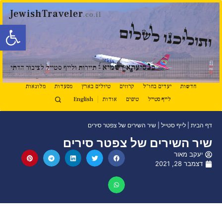
JewishTraveler
.co.il
פתח סרגל
ותוליכנו לשלום
נ
ב
סיעתא דשמיא
- תיירות ולייף סטייל לציבור הדתי
חדשות
יעדים בחו"ל
קרוזים
טיולים בארץ
מסעדות
מלונאות
לייף סטייל
טיפים
אודות
English
דף הבית
|
לייף סטייל
|
שיר השירים של צפטר סירים
שיר השירים של צפטר סירים
יעקב מאור
דצמבר 28, 2021