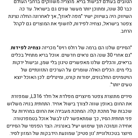
הטובים בעולם לבישול בריא. מוצריה משווקים ברחבי העולם
כבר 30 שנה, ומתוכן יותר מעשר שנים גם בישראל. עד כה
השיווק היה בשיווק ישיר "מפה לאוזן", אך לאחרונה החלה נציגת
צפטר בישראל, נצחיה לפידות, לחשוף את המוצרים גם לקהל
הרחב.
"הסירים שלנו הם ברמה של רולס רויס" מכריזה
נצחיה לפידות
.
"גם אחרי 30 שנה הם נראים חדשים. אוכל בריא מתחיל בכלים
בריאים, והכלים שלנו מאפשרים טיגון בלי שמן, ובישול ירקות
בלי מים. הכלים האלה שומרים על הערכים התזונתיים של
הויטמינים החלבונים, יסודות קורט, ומינרלים. לכן האוכל יוצא
טעים יותר".
סירים מתוצרת צפטר מיוצרים מפלדת אל חלד L316, שמפזרת
את החום באופן שווה לצורך בישול אחיד. התחתית בנויה משלוש
שכבות של מתכת קלה. המתכת מעבירה את החום במהירות על
פני תחתית הסיר, כך שמתאפשר לנו לבשל אוכל בטמפרטורה
אחידה ונמוכה תוך שימוש יעיל באנרגיה. הצד הפנימי של הסירים
מיוצר בטכנולוגיית 'נון סטיק' שמונעת הידבקות של המזון לסיר.