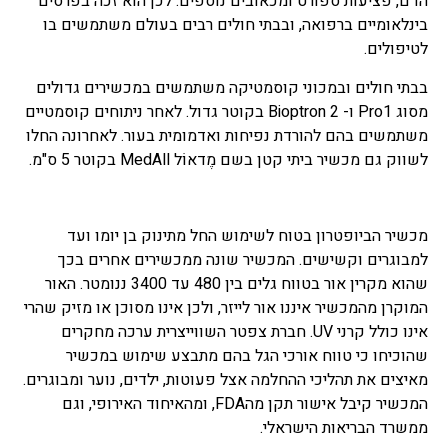
הדם, פציעות ספורט ומכאובים נוספים. לכן הוא זכה בפרסים
בינלאומיים ברפואה, ובבתי חולים רבים בעולם משתמשים בו
לטיפולים.
בבתי חולים ובמכוני קוסמטיקה משתמשים במכשירים גדולים
מסוג Pro1 ו- Bioptron 2 בקוטר גדול. לאחר ניתוחים קוסמטיים
משתמשים בהם להורדת נפיחות ואדמומית בעור. לאחרונה החלו
לשווק גם מכשיר ביתי קטן בשם מֶדאוֹל MedAll בקוטר 5 ס"מ.
מכשיר הביופטרון בטוח לשימוש החל מתינוק בן יומו ועד
למבוגרים וקשישים. המכשיר שונה ממכשירים אחרים בכך
שהוא מקרין אור בטווח גלים בין 480 עד 3400 ננומטר. האור
המוקרן מהמכשיר איננו אור לייזר, ולכן אינו מסוכן או מזיק שהרי
אינו כולל קרני UV. חברת צפטר השווייצרית ערכה מחקרים
שהוכיחו כי טווח אורכי הגל בהם מתבצע שימוש במכשיר
מאיצים את תהליכי ההחלמה אצל פעוטות, ילדים, נוער ומבוגרים.
המכשיר קיבל אישור תקן מהFDA, ומהאיחוד האירופי, וגם
ממשרד הבריאות הישראלי.