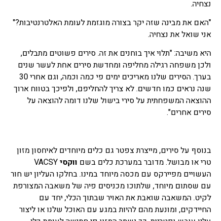
נצחיה.
"האם את מבינה שזה יקר בצורה מוגזמת לעומת האלטרנטיבות?"
אני שואל את נצחיה.
היא משיבה: "תלוי איך בוחנים את זה. סירים פשוטים מתבלים,
ולכן משפחה רגילה מחליפה ומחדשת סירים אחת לעשר שנים
בערך. הסירים שלנו מאריכים ימים פי כמה וכמה, וגם אחרי 30
שנה נראים כמו חדשים. לא צריך להחליפם, ולפיכך בטווח ארוך
ההוצאה המשפחתית על סירי בישול שלנו דומה להוצאה על
סירים אחרים".
בנוסף על סירים, מייצרת צפטר גם כלים מיוחדים לאיחסון מזון
טרי או מבושל. מדובר במערכת כלים בשם
ווקסי
VACSY
העשויים מפיירקס עם מכסה מיוחד במינו. בחלקו העליון יש חור
עם שסתום מיוחד, שלתוכו מכניסים פיה של משאבה המצורפת
לקיט. המשאבה שואבת את האויר שבתוך הכלי, יחד עם
החיידקים, ומונעת מהם להיות במגע עם האוכל שלנו או ליצור