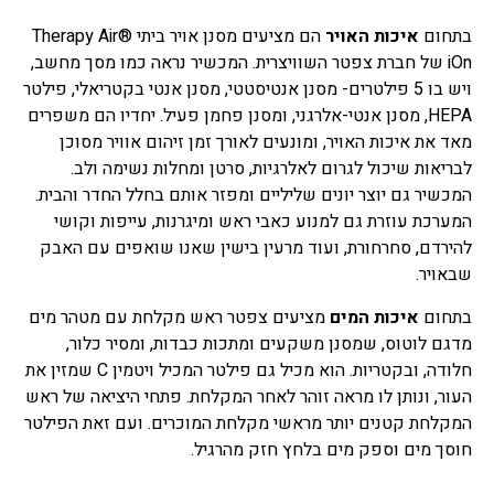
בתחום
איכות האויר
הם מציעים מסנן אויר ביתי Therapy Air®
iOn של חברת צפטר השוויצרית. המכשיר נראה כמו מסך מחשב,
ויש בו 5 פילטרים- מסנן אנטיסטטי, מסנן אנטי בקטריאלי, פילטר
HEPA, מסנן אנטי-אלרגני, ומסנן פחמן פעיל. יחדיו הם משפרים
מאד את איכות האויר, ומונעים לאורך זמן זיהום אוויר מסוכן
לבריאות שיכול לגרום לאלרגיות, סרטן ומחלות נשימה ולב.
המכשיר גם יוצר יונים שליליים ומפזר אותם בחלל החדר והבית.
המערכת עוזרת גם למנוע כאבי ראש ומיגרנות, עייפות וקושי
להירדם, סחרחורת, ועוד מרעין בישין שאנו שואפים עם האבק
שבאויר.
בתחום
איכות המים
מציעים צפטר ראש מקלחת עם מטהר מים
מדגם לוטוס, שמסנן משקעים ומתכות כבדות, ומסיר כלור,
חלודה, ובקטריות. הוא מכיל גם פילטר המכיל ויטמין C שמזין את
העור, ונותן לו מראה זוהר לאחר המקלחת. פתחי היציאה של ראש
המקלחת קטנים יותר מראשי מקלחת המוכרים. ועם זאת הפילטר
חוסך מים וספק מים בלחץ חזק מהרגיל.