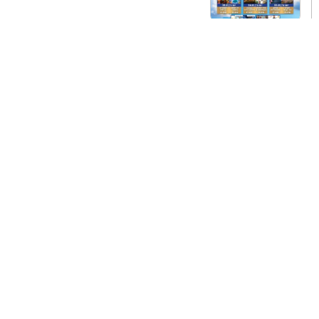
ארקיע ממנה את מירה פיזיצקי לראש תחום חוויית
הלקוח והשירות
3 באוגוסט 2026
שתפו מאמר זה:
הקודם
הבא
קבר בעל התניא בהאדיטש מוקד עלייה לרגל לחסידי חבד
Hadiach Chabad Pilgrimage to the Tomb of the Baal HaTanya