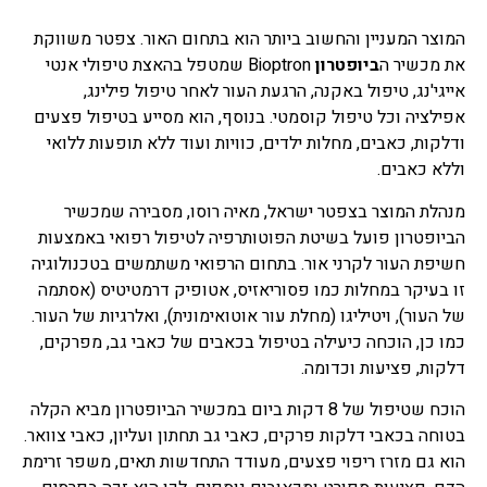
המוצר המעניין והחשוב ביותר הוא בתחום האור. צפטר משווקת
את מכשיר ה
ביופטרון
Bioptron שמטפל בהאצת טיפולי אנטי
אייגי'נג, טיפול באקנה, הרגעת העור לאחר טיפול פילינג,
אפילציה וכל טיפול קוסמטי. בנוסף, הוא מסייע בטיפול פצעים
ודלקות, כאבים, מחלות ילדים, כוויות ועוד ללא תופעות ללואי
וללא כאבים.
מנהלת המוצר בצפטר ישראל, מאיה רוסו, מסבירה שמכשיר
הביופטרון פועל בשיטת הפוטותרפיה לטיפול רפואי באמצעות
חשיפת העור לקרני אור. בתחום הרפואי משתמשים בטכנולוגיה
זו בעיקר במחלות כמו פסוריאזיס, אטופיק דרמטיטיס (אסתמה
של העור), ויטיליגו (מחלת עור אוטואימונית), ואלרגיות של העור.
כמו כן, הוכחה כיעילה בטיפול בכאבים של כאבי גב, מפרקים,
דלקות, פציעות וכדומה.
הוכח שטיפול של 8 דקות ביום במכשיר הביופטרון מביא הקלה
בטוחה בכאבי דלקות פרקים, כאבי גב תחתון ועליון, כאבי צוואר.
הוא גם מזרז ריפוי פצעים, מעודד התחדשות תאים, משפר זרימת