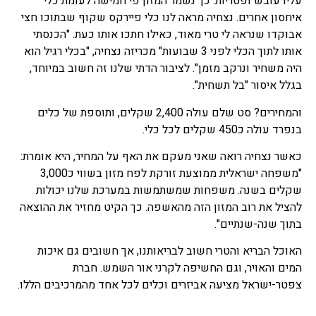
עליו עובש ופטריות. כך נשמר המזון פי חמישה לעומת כלי
איחסון אחרים. נצחיה מראה לנו כלי פיירקס שקוף שבתוכו חצי
אבוקדו שנראה לי טרי מאוד, כאילו חתכו אותו כעת. "הכנסתי
אותו לתוך הכלי לפני 3 שבועות" מכריזה נצחיה, "בכלי רגיל הוא
היה משחיר ונרקב מזמן". לציבור הדתי שלנו זה חשוב במיוחד,
בגלל איסור "בל תשחית".
והמחירים? סט שלם עולה 2,400 שקלים, ותוספת של כלים
בנפרד עולה כ450 שקלים לכל כלי.
כאשר נצחיה רואה שאני מעקם את האף על המחיר, היא אומרת:
"משפחה ישראלית ממוצעת זורקת לפח מזון בשווי כ3,000
שקלים בשנה. משפחות שמשתמשות במערכת שלנו יכולות
להציל את רוב המזון הזה מהאשפה. כך הקיט מחזיר את ההוצאה
בתוך שנה-שנתיים".
האוכל הבריא והטרי חשוב לבריאותנו, אך חשובים גם איכות
המים והאויר, וגם החשיפה לקרני אור השמש. חברת
צפטר-ישראל מציעה אביזרים וכלים לכל אחד מהמרכיבים הללו.