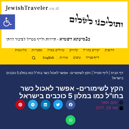
JewishTraveler
.co.il
פתח סרגל
ותוליכנו לשלום
נ
ב
סיעתא דשמיא
- תיירות ולייף סטייל לציבור הדתי
חדשות
יעדים בחו"ל
קרוזים
טיולים בארץ
מסעדות
מלונאות
לייף סטייל
טיפים
אודות
English
דף הבית
|
לייף סטייל
|
הקץ לשימורים- אפשר לאכול כשר בחו"ל כמו במלון 5 כוכבים
בישראל
הקץ לשימורים- אפשר לאכול כשר
בחו"ל כמו במלון 5 כוכבים בישראל
יעקב מאור
מאי 29, 2017