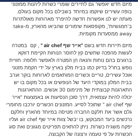
מיזם חדש יאפשר גם לתיירים שומרי כשרות ליהנות ממזנוני
בופה עשירים שיוקמו במיוחד בשבילם בכל מקום בעולם.
מעתה יש לנו אפשרות חדשה להיפרד מארוחות מאולתרות
ב'חמגשיות', מקופסאות שימורים שהביאו מהארץ, מ-take
away ממסעדות מקומיות.
מיזם תיירות חדש בשם
"אייר שף
air chef
"
, קם במטרה
לעשות מהפכה שתשים קץ לחוסר הנוחות הקיימת דווקא
ברגעים בהם נוחות והנאה הן המטרה ולאפשר חלופה: חוויית
נופש בחו"ל בדיוק כמו בבית מלון בארץ על ידי הקמת מזנוני
אוכל עשירים, טריים וכשרים המותאמים לארוחות בוקר וערב
בבית המלון במוקדי היעד של הנופשים או בכל מקום בו יש
התארגנות קבוצתית של מינימום 30 אנשים. ההתארגנות
יכולה להיות עצמאית, דרך סוכן הנסיעות או באמצעות "אייר
שף air chef " שתוכל לסייע. המזנונים הכשרים יורכבו מחומרי
גלם אשר את חלקם החברה מטיסה במיוחד מהארץ וחלקם
נרכשים ביעד המבוקש, בו יבשל צוות אייר שף air chef ועליו
יפקח משגיח כשרות. ניתן להתאים תפריטים מגוונים ואת סוג
הכשרות על פי טעמה ורצונה של הקבוצה.