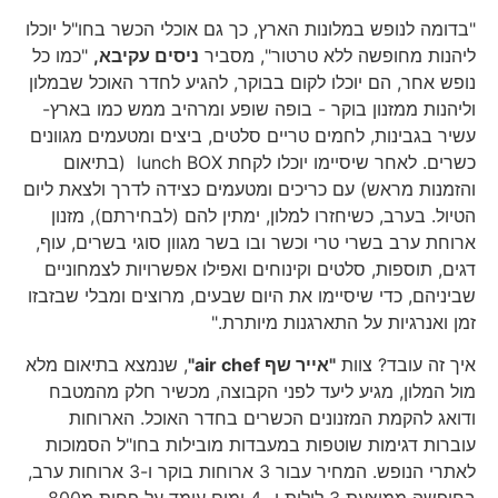
"בדומה לנופש במלונות הארץ, כך גם אוכלי הכשר בחו"ל יוכלו
ליהנות מחופשה ללא טרטור", מסביר
ניסים עקיבא,
"כמו כל
נופש אחר, הם יוכלו לקום בבוקר, להגיע לחדר האוכל שבמלון
וליהנות ממזנון בוקר - בופה שופע ומרהיב ממש כמו בארץ-
עשיר בגבינות, לחמים טריים סלטים, ביצים ומטעמים מגוונים
כשרים. לאחר שיסיימו יוכלו לקחת lunch BOX (בתיאום
והזמנות מראש) עם כריכים ומטעמים כצידה לדרך ולצאת ליום
הטיול. בערב, כשיחזרו למלון, ימתין להם (לבחירתם), מזנון
ארוחת ערב בשרי טרי וכשר ובו בשר מגוון סוגי בשרים, עוף,
דגים, תוספות, סלטים וקינוחים ואפילו אפשרויות לצמחוניים
שביניהם, כדי שיסיימו את היום שבעים, מרוצים ומבלי שבזבזו
זמן ואנרגיות על התארגנות מיותרת."
איך זה עובד? צוות
"אייר שף
air chef
"
, שנמצא בתיאום מלא
מול המלון, מגיע ליעד לפני הקבוצה, מכשיר חלק מהמטבח
ודואג להקמת המזנונים הכשרים בחדר האוכל. הארוחות
עוברות דגימות שוטפות במעבדות מובילות בחו"ל הסמוכות
לאתרי הנופש. המחיר עבור 3 ארוחות בוקר ו-3 ארוחות ערב,