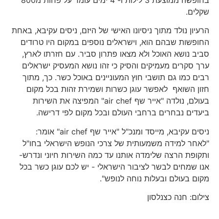
בחופשה ממוצעת 3 לילות ו- 4 ימים עומד על פחות מ800
שקלים.
הרעיון נולד מתוך ניסיונו האישי של היזם, ניסים עקיבא, באחת
החופשות שבהם הוא, וישראלים נוספים במקום היו טרודים
סביב נושא האוכל ולא מצאו פתרון סביר. עם חזרתו לארץ,
ערך סקרים מעמיקים והסיק כי זהו נושא המעסיק ישראלים
רבים כמו גם תושבי חוץ המעוניינים באוכל כשר. כך, מתוך
חזון השואף לאפשר עוגן כשרות ושמירת זהות בכל מקום
בעולם, נולדה "אייר שף air chef" המפיצה את השירות
ביעדים נבחרים ברחבי העולם ובכל מקום לפי דרישה.
ניסים עקיבא, מייסד ומנכ"ל "אייר שף air chef" אומר:
"לאחר למידה משמעותית של צרכי הנופש הישראלי בחו"ל
ותקופת הרצה שלימדה אותנו עד כמה השירות חיוני ונדרש-
אנו שמחים לבשר לציבור הישראלי - יש לכם עוגן כשר בכל
מקום בעולם ובעלות נוחה לנופש".
צילום: חנה כצנלסון