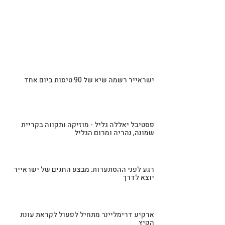
מסעדות כשרות בשטרסבורג
למסעדות כשרות בחו"ל
כתבות אחרונות שעלו
ישראייר רשמה שיא של 90 טיסות ביום אחד
פסטיבל יאללה גליל - מוזיקה ותקווה בקריית
שמונה, נהריה ומרום הגליל
רגע לפני ההסתערות: מבצע החגים של ישראייר
יוצא לדרך
ארקיע דרימליינר מתחיל לפעול לקראת עונת
הקיץ