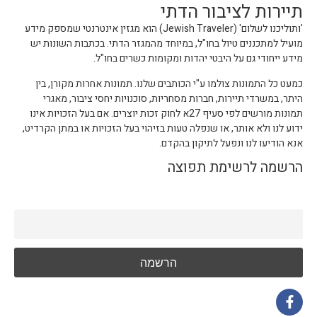
תיירות לציבור הדתי
'ותוליכנו לשלום' (Jewish Traveler) הוא מגזין אינטרנטי שמספק מידע
מועיל למתכננים טיול בחו"ל, במיוחד מהמגזר הדתי. בכתבות השונות יש
מידע ייחודי גם על היבטי יהדות ומקומות כשרים בחו"ל.
כמעט כל התמונות צולמו ע"י הכותבים שלנו. תמונות אחרות מקורן, בין
היתר, במשרדי תיירות, חברות מסחריות, סוכנויות יחסי ציבור, מאגרי
תמונות מורשים לפי סעיף 27א לחוק זכות יוצרים. אם בעל הזכויות אינו
ידוע לנו ולא אותר, או שנפלה טעות בזיהוי בעל הזכויות או במתן הקרדיט,
אנא הודיעו לנו ונפעל לתיקון בהקדם.
הרשמה לרשימת תפוצה
דואר אלקטרוני