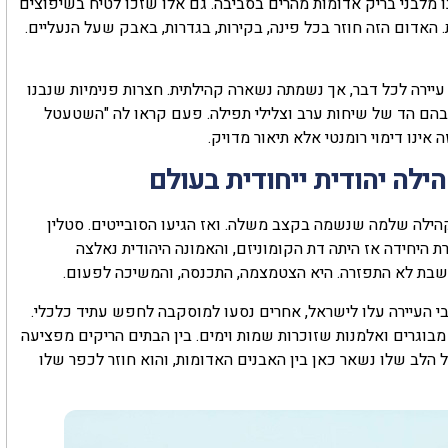
לבני בריק אדומות מהרים בסביבה. גם אלו שזכו לטיח בשיפוצים
האדום הזה חוזר בכל פינה, בקירות, בגדרות, באבק שעל הנעליים.
ירה לכל דבר, אך נשמתה נשארה קהילתית. חצרות פנימיות שנבנו
הם הד של שיחות ערב וצלילי תפילה. פעם קראו לה "השטעטל
ינו דימוי רומנטי אלא תיאור מדויק.
הילה יהודית ייחודית בעולם
יבות, בתי כנסת. קהילה שלמה שנשמה בקצב משלה. ואז הגיעו הסובייטים. סטלין
ת היחידה אז היתה דת הקומוניזם, והאמונה היהודית נאלצה
השבת לא התפזרה. היא הצטמצמה, התכנסה, והמשיכה לפעום.
 ה90 החלה העזיבה. רוב תושבי העיירה עלו לישראל, אחרים נסעו למוסקבה לחפש עתיד כלכלי.
 והיום מונה הקהילה כ־3,500 נפש. בעיקר מבוגרים ואלמנות שזוכרות שמות וימים. בין הבתים הריקים מפציעה
הלב שלו נשאר כאן בין האבנים האדומות, והוא חוזר לכפר שלו