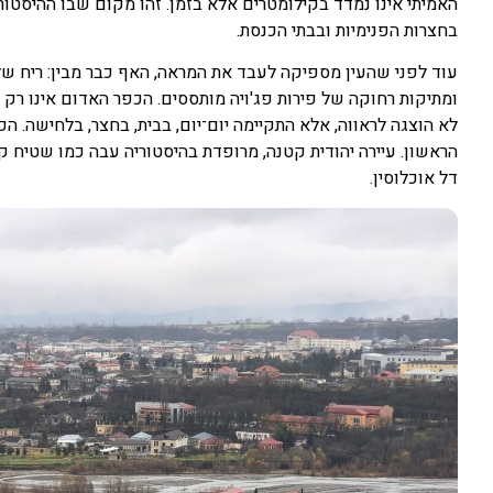
האמיתי אינו נמדד בקילומטרים אלא בזמן. זהו מקום שבו ההיסטוריה
בחצרות הפנימיות ובבתי הכנסת.
עוד לפני שהעין מספיקה לעבד את המראה, האף כבר מבין: ריח של
ומתיקות רחוקה של פירות פג'ויה מותססים. הכפר האדום אינו רק
לא הוצגה לראווה, אלא התקיימה יום־יום, בבית, בחצר, בלחישה. 
הראשון. עיירה יהודית קטנה, מרופדת בהיסטוריה עבה כמו שטיח ק
דל אוכלוסין.