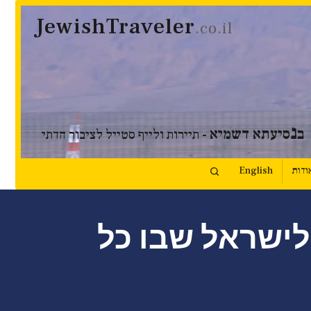
JewishTraveler
.co.il
נ
ב
סיעתא דשמיא
- תיירות ולייף סטייל לציבור הדתי
ודות
English
לישראל שבו כל