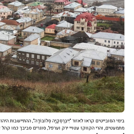
בימי הסובייטים קראו לאזור "יֵיבְּרֶסְקָיָה סְלוֹבּוֹדָה", ההתייש
מתמעטים, והרי הקווקז עטויי ירק וערפל, סוגרים סביבך כמו קהל