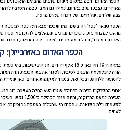
"הכפר האדום" דבק במקום משום שרבים מהבתים הראשונים נבנו מ
מאוחרים, נצבעו שוב באדום. כאילו גם האבן עצמה מסרבת לדהות. 
צבע של דם, של חיים, של זיכרון שאינו מרפה.
הכפר נשאר "כפר" רק בשם, כמו שכפר־סבא היא כפר. למעשה זו עי
מראש למצוות סוכה, שערים נמוכים שמאלצים להתכופף, פטיו שב
האחרון בעולם", וככל שמעמיקים לצעוד בין הסמטאות, מתברר שזה א
הכפר האדום באזרבייג'ן: ק
במאה ה־19 חיו כאן כ־18 אלף יהודים. חנויות, יש
הורה להגלות את הרבנים לסיביר, ולסגור את בתי הכנסת. הדת המותר
להסתתר. ללחוש. ובכל זאת, בניגוד למקומות אחרים, כאן שמירת 
אחרי התפרקות בריה"מ בתחילת שנות
העיירה כמעט התרוקנה,
לפעמים וילה מפוארת, שהקים מי שהצליח בעסקיו במוסקבה, אבל 
לעתים.