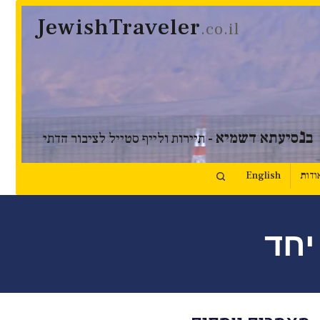
JewishTraveler
.co.il
נ
ב
סיעתא דשמיא
- תיירות ולייף סטייל לציבור הדתי
ודות
English
יחד