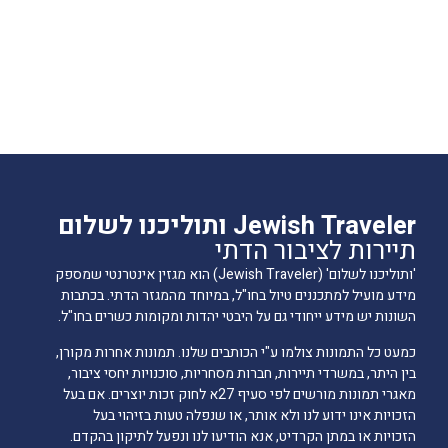
Jewish Traveler ותוליכנו לשלום
תיירות לציבור הדתי
'ותוליכנו לשלום' (Jewish Traveler) הוא מגזין אינטרנטי שמספק
מידע מועיל למתכננים טיול בחו"ל, במיוחד מהמגזר הדתי. בכתבות
השונות יש מידע ייחודי גם על היבטי יהדות ומקומות כשרים בחו"ל.
כמעט כל התמונות צולמו ע"י הכותבים שלנו. תמונות אחרות מקורן,
בין היתר, במשרדי תיירות, חברות מסחריות, סוכנויות יחסי ציבור,
מאגרי תמונות מורשים לפי סעיף 27א לחוק זכות יוצרים. אם בעל
הזכויות אינו ידוע לנו ולא אותר, או שנפלה טעות בזיהוי בעל
הזכויות או במתן הקרדיט, אנא הודיעו לנו ונפעל לתיקון בהקדם.