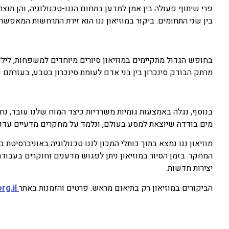
פרי שיתוף פעולה בין אמן למדען בתחום הננו-טכנולוגיה, והן ת
בין שני התחומים. ביקור במוזיאון ננו הוא זירת התרחשות המאפשרת 
בחופש הגדול מתקיימים במוזיאון סיורים מיוחדים למשפחות, לילדים
מרתק הבודק סינכרון בין בני אדם לעומת סינכרון בטבע, בעזרתם של 16 נגני כינ
בנוסף, נגלה באמצעות גומיות משרדיות כיצד המוח שלנו עובד, נח
מים בודדה שיוצאת למסע בעולם, ונלמד על מחקרים מדעיים עדכנ
מוזיאון ננו נמצא בתוך כותלי המכון לננו טכנולוגיה באוניברסיטת 
המחקר. בזמן הסיור במוזיאון ניתן לפגוש מדענים וחוקרים בעבו
יצירות חדשות.
הביקורים במוזיאון רק בתיאום מראש. פרטים והזמנות באתר
g.il