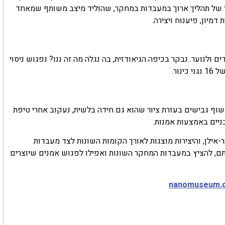
וצר של תהליך ארוך במעבדות במחקר, שהוליד מיצב משותף שמאחד
דמיון, פיענוח ויצירה.
 ולנוער. נבקר בכיפה הגיאודזית, בה נגלה מה זה ננו? נפגוש ניסוי
ור.
שוף גבישים בעזרת ציור שהוא גם חידה בלשית, נעקוב אחרי טיפת
יים באמצעות אמנות.
בר-אילן, והיצירות מוצגות לאורך הקומות השונות לצד מעבדות
דתם, להציץ במעבדות המחקר השונות ואפילו לפגוש אמנים שיוצרים
nanomuseum.or