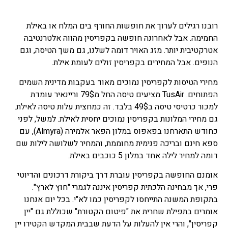
רובנו רגילים לערוך את חופשות החורף בים המלח או באילת
החמימה. אבל לאחרונה חופשה בקפריסין מהווה אלטרנטיבה
אטרקטיבית יותר. מזג האויר דומה לשלנו, גם משך הטיסה, וגם
הנופים. אבל המחירים בקפריסין זולים לעומת אילת.
מחירי הטיסות לקפריסין נמוכים מאוד בעקבות מדינית השמים
הפתוחים. TusAir מציעים טיסה החל מ79$ וריינאיר עומדת
למכור כרטיסי טיסה ב49$ בלבד. זה כמחצית עלות טיסה לאילת.
גם מחירי המלונות בקפריסין נמוכים יחסית לאילת. למשל, לפני
כחודש התארחנו בפאפוס במלון הפאר אלמירה (Almyra), עם
ספא חינם ובריכה פנימית מחוממת, והמחיר לשלושה לילות שם
דומה למחיר לילה אחד במלון 5 כוכבים באילת.
אומנם החופשה בקפריסין עוברת דרך ביקורת דרכונים והדיוטי
פרי, אך מבחינה הלכתית קפריסין איננה לגמרי "חוץ לארץ".
בתקופת המשנה התייחסו לקפריסין כמו לא"י. בכל יום אנחנו
אומרים בתפילת שחרית את "פיטום הקטורת" שכוללת גם "יין
קפריסין", והרי אין להעלות על הדעת שבבית המקדש הקטירו יין