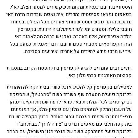
היסטוריים, רובם כנסיות ומקומות שקשורים למסעי הצלב לא"י.
בפאפוס נמצאו פסיפסים נהדרים. איה נאפה שבדרום מזרח האי
נחשבת מוקד נופש תוסס שסוחף צעירים מכל העולם, במיוחד
חובבי צלילה וספורט ימי. לפי המיתולוגיה היוונית, בקפריסין
נולדה אפרודיטה, אלת האהבה. ואכן יש הרבה מה לאהוב באי
הזה. הקפריסאים מסבירי פנים ורובם דוברי אנגלית. כמעט בכל
עיר יש מרכז מידע לתיירים על אתרים ואירועים בסביבה.
דתיים רבים עומדים להגיע לקפריסין בחג הפסח הקרוב במסגרת
קבוצות מאורגנות בבתי מלון באי.
למטיילים בקפריסין קל להשיג אוכל כשר. בבית הקהילה היהודית
בלרנקה פועלת מסעדת שף בשרית בשם "סמבטיון", שמספקת
גם קייטרינג לכל המלונות באי. כדאי לדעת שמנות הקייטרינג הן
על חשבון המלון למזמינים מלון עם פנסיון-מלא, אך המזמינים
חצי-פנסיון משלמים בעצמם עבור האוכל. בבנין הקהילה יש גם
בית קפה חלבי עם מאפים וכריכים "צידה לדרך". בבית חב"ד
בלרנקה פועל מינימרקט כשר של מוצרי מזון מישראל, עם מבחר