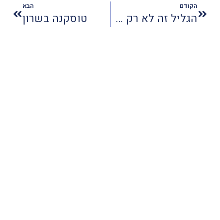
הקודם
הבא
הגליל זה לא רק צפת ורשב"י
טוסקנה בשרון
Jewish Traveler ותוליכנו לשלום
תיירות לציבור הדתי
'ותוליכנו לשלום' (Jewish Traveler) הוא מגזין אינטרנטי שמספק מידע
מועיל למתכננים טיול בחו"ל, במיוחד מהמגזר הדתי. בכתבות השונות יש