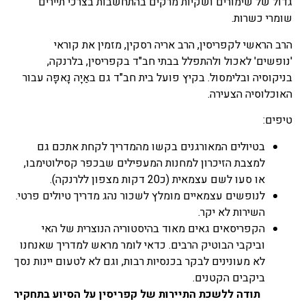
גדול של שימורים ושקיות מרקים בהתחשבות בצרכי תיירים
שומרי כשרות.
הרב הראשי לקפריסין, הרב אריה רסקין, מזמין את קוראי
'נופשים' לאכול ולהתפלל בבתי חב"ד בקפריסין, בלרנקה,
בניקוסיה ובלימסול. בקיץ פועל בית חב"ד גם באַיָה נָאפָּה עבור
האוכלוסיה הצעירה.
טיפים:
בטיולים המאורגנים בקשו מהמדריך לקחת אתכם גם
למצבת הזיכרון למחנות המעפילים שבכפר קסילוטימבו,
או סעו לשם עצמאית (כ20 דקות מצפון ללרנקה).
לנופשים עצמאיים מומלץ לשכור נהג מדריך טיולים פרטי.
השירות לא יקר.
הקפריסאים גאים מאוד בהיסטוריה הנוצרית של האי
וביקבי הבוטיק הרבים. כדאי לומר מראש למדריך שאנחנו
לא מעונינים לבקר בכנסיות רבות, וגם לא לטעום יינות נסך
ביקבים הקטנים.
תודה ללשכת התיירות של קפריסין על הסיוע בתחקיר