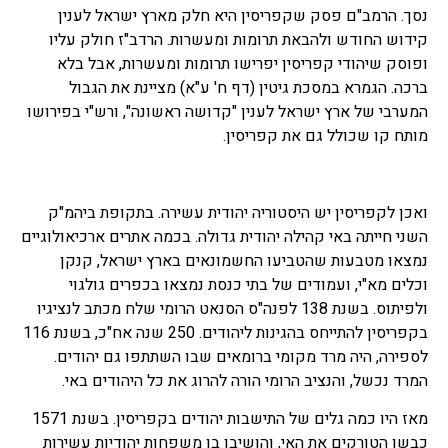
נסך. הרמב"ם פסק שקפריסין היא חלק מארץ ישראל לענין
קידוש החודש ולהבאת תרומות ומעשרות. הרדב"ז חולק עליו
ופוסק שיהודי קפריסין יפרישו תרומות ומעשרות, אבל בלא
ברכה. הגמרא במסכת גיטין (דף ח' ע"א) מציינת את הגבול
המערבי של ארץ ישראל לענין "קדושה ראשונה", ורש"י בפירושו
מותח קו שכולל גם את קפריסין.
ואכן לקפריסין יש היסטוריה יהודית עשירה. בתקופת ביהמ"ק
השני חייתה באי קהילה יהודית גדולה. בכמה אתרים ארכיאולוגיים
נמצאו מטבעות שהטביעו החשמונאים בארץ ישראל, קנקן
וכלים מא"י, ועמודים של בתי כנסת נמצאו בכפרים גולגוי
ולפיתוס. בשנת 138 לפנה"ס הסנאט הרומי שלח מכתב לנציגיו
בקפריסין להתייחס בהגינות ליהודים. 250 שנה אח"כ, בשנת 116
לספירה, היה מרד מקומי ברומאים שבו השתתפו גם יהודים.
המרד נכשל, והנציב הרומי הורה להרוג את כל היהודים באי.
מאז היו כמה גלים של התישבות יהודים בקפריסין. בשנת 1571
כבשו הטורקים את האי, והושיבו בו משפחות יהודיות עשירות