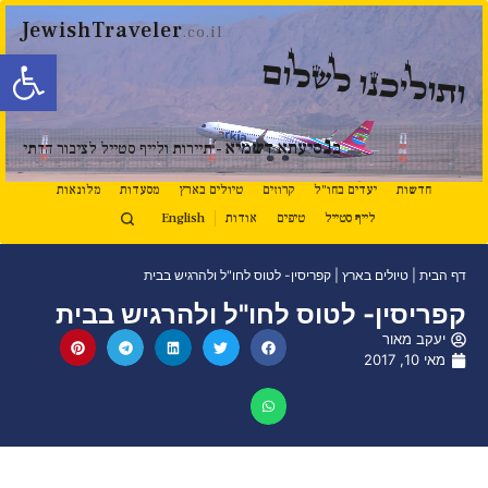
JewishTraveler
.co.il
פתח סרגל
ותוליכנו לשלום
נ
ב
סיעתא דשמיא
- תיירות ולייף סטייל לציבור הדתי
חדשות
יעדים בחו"ל
קרוזים
טיולים בארץ
מסעדות
מלונאות
לייף סטייל
טיפים
אודות
English
דף הבית
|
טיולים בארץ
|
קפריסין- לטוס לחו"ל ולהרגיש בבית
קפריסין- לטוס לחו"ל ולהרגיש בבית
יעקב מאור
מאי 10, 2017