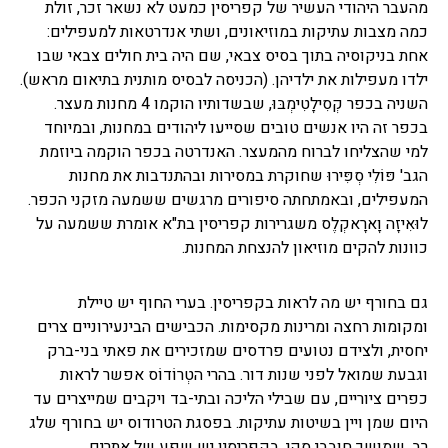
מהעבר היהודי העשיר של קפריסין כמעט לא נשאר זכר, זולת
כמה מצבות עתיקות במוזיאונים, ושתי אנדרטאות למעפילים:
אחת בניקוסיה בתוך בסיס צבאי, שם היה בית חולים צבאי שבו
ילדו מעפילות את ילדיהן. (הכניסה לבסיס מותנית בתיאום מראש).
השניה בכפר קְסִילָטִימְבּוּ, שבשדותיו הוקמו 4 מחנות מעצר.
בכפר זה היו אנשים טובים שסייעו ליהודים במחנות, ובמיוחד
למי שהצליחו לברוח מהמעצר. האנדרטה בכפר הוקמה ביוזמת
הגב' פּוֹלִי סְפִּירוּ שחוקרת במסירות ובהתנדבות את מחנות
המעפילים, ובאמתחתה סיפורים מרגשים ששמעה מזקני הכפר.
לוּאִיזָה וָארָאקְלֶס משגרירות קפריסין בת"א אומרת ששמעה על
כוונות להקים מוזיאון להנצחת המחנות.
גם בחורף יש מה לראות בקפריסין. בערי החוף יש טיילת
ומקומות רחצה ומרינות מקסימות. הכבישים הבינעירוניים צרים
יחסית, ולצידם נטועים פרדסים שמזכירים את פאתי בני-ברק
וגבעת שמואל לפני שנות דור. בהרי הטְרוֹדוֹס אפשר לראות
כפרים ציוריים, עם שבילי הליכה ובתי-בד ויקבים שמייצרים עד
היום שמן ויין בשיטות עתיקות. בפסגת הטרודוס יש בחורף שלג
רב, שמושך חובבי סקי. בקפריסין יש שפע של אתרים