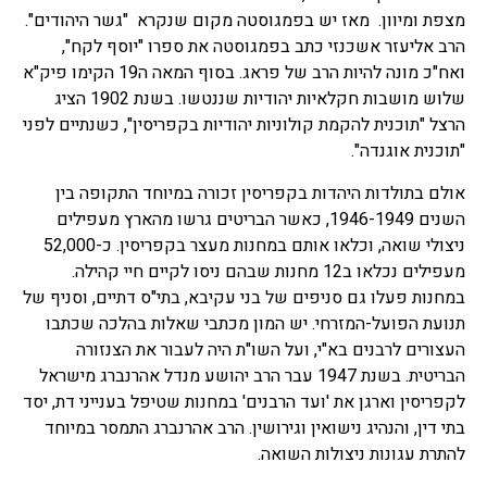
מצפת ומיוון. מאז יש בפמגוסטה מקום שנקרא "גשר היהודים".
הרב אליעזר אשכנזי כתב בפמגוסטה את ספרו "יוסף לקח",
ואח"כ מונה להיות הרב של פראג. בסוף המאה ה19 הקימו פיק"א
שלוש מושבות חקלאיות יהודיות שננטשו. בשנת 1902 הציג
הרצל "תוכנית להקמת קולוניות יהודיות בקפריסין", כשנתיים לפני
"תוכנית אוגנדה".
אולם בתולדות היהדות בקפריסין זכורה במיוחד התקופה בין
השנים 1946-1949, כאשר הבריטים גרשו מהארץ מעפילים
ניצולי שואה, וכלאו אותם במחנות מעצר בקפריסין. כ-52,000
מעפילים נכלאו ב12 מחנות שבהם ניסו לקיים חיי קהילה.
במחנות פעלו גם סניפים של בני עקיבא, בתי"ס דתיים, וסניף של
תנועת הפועל-המזרחי. יש המון מכתבי שאלות בהלכה שכתבו
העצורים לרבנים בא"י, ועל השו"ת היה לעבור את הצנזורה
הבריטית. בשנת 1947 עבר הרב יהושע מנדל אהרנברג מישראל
לקפריסין וארגן את 'ועד הרבנים' במחנות שטיפל בענייני דת, יסד
בתי דין, והנהיג נישואין וגירושין. הרב אהרנברג התמסר במיוחד
להתרת עגונות ניצולות השואה.