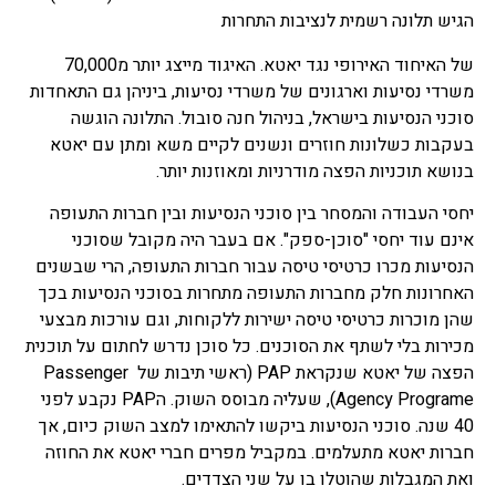
הגיש תלונה רשמית לנציבות התחרות
של האיחוד האירופי נגד יאטא. האיגוד מייצג יותר מ70,000
משרדי נסיעות וארגונים של משרדי נסיעות, ביניהן גם התאחדות
סוכני הנסיעות בישראל, בניהול חנה סובול. התלונה הוגשה
בעקבות כשלונות חוזרים ונשנים לקיים משא ומתן עם יאטא
בנושא תוכניות הפצה מודרניות ומאוזנות יותר.
יחסי העבודה והמסחר בין סוכני הנסיעות ובין חברות התעופה
אינם עוד יחסי "סוכן-ספק". אם בעבר היה מקובל שסוכני
הנסיעות מכרו כרטיסי טיסה עבור חברות התעופה, הרי שבשנים
האחרונות חלק מחברות התעופה מתחרות בסוכני הנסיעות בכך
שהן מוכרות כרטיסי טיסה ישירות ללקוחות, וגם עורכות מבצעי
מכירות בלי לשתף את הסוכנים. כל סוכן נדרש לחתום על תוכנית
הפצה של יאטא שנקראת PAP (ראשי תיבות של Passenger
Agency Programe), שעליה מבוסס השוק. הPAP נקבע לפני
40 שנה. סוכני הנסיעות ביקשו להתאימו למצב השוק כיום, אך
חברות יאטא מתעלמים. במקביל מפרים חברי יאטא את החוזה
ואת המגבלות שהוטלו בו על שני הצדדים.