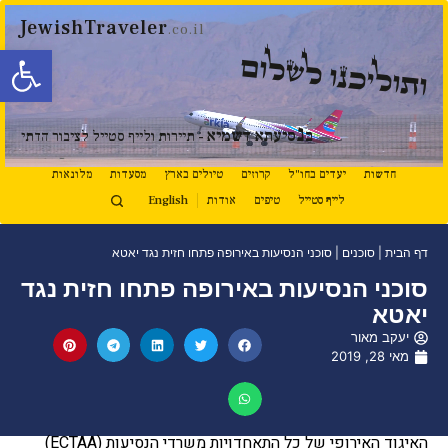
JewishTraveler
.co.il
פתח סרגל
ותוליכנו לשלום
נ
ב
סיעתא דשמיא
- תיירות ולייף סטייל לציבור הדתי
חדשות
יעדים בחו"ל
קרוזים
טיולים בארץ
מסעדות
מלונאות
לייף סטייל
טיפים
אודות
English
דף הבית
|
סוכנים
|
סוכני הנסיעות באירופה פתחו חזית נגד יאטא
סוכני הנסיעות באירופה פתחו חזית נגד
יאטא
יעקב מאור
מאי 28, 2019
האיגוד האירופי של כל התאחדויות משרדי הנסיעות (ECTAA)