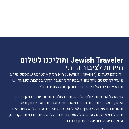
Jewish Traveler ותוליכנו לשלום
תיירות לציבור הדתי
'ותוליכנו לשלום' (Jewish Traveler) הוא מגזין אינטרנטי שמספק מידע
מועיל למתכננים טיול בחו"ל, במיוחד מהמגזר הדתי. בכתבות השונות יש
מידע ייחודי גם על היבטי יהדות ומקומות כשרים בחו"ל.
כמעט כל התמונות צולמו ע"י הכותבים שלנו. תמונות אחרות מקורן, בין
היתר, במשרדי תיירות, חברות מסחריות, סוכנויות יחסי ציבור, מאגרי
תמונות מורשים לפי סעיף 27א לחוק זכות יוצרים. אם בעל הזכויות אינו
ידוע לנו ולא אותר, או שנפלה טעות בזיהוי בעל הזכויות או במתן הקרדיט,
אנא הודיעו לנו ונפעל לתיקון בהקדם.