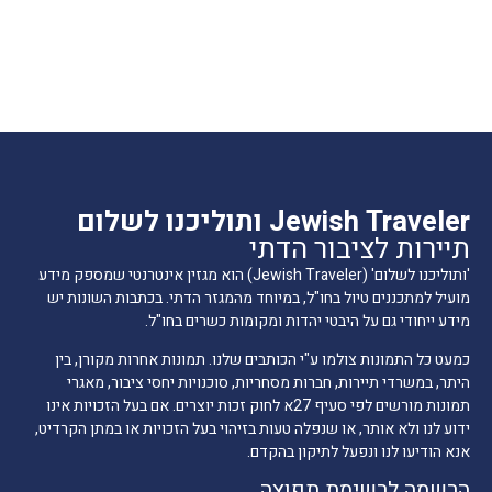
Jewish Traveler ותוליכנו לשלום
תיירות לציבור הדתי
'ותוליכנו לשלום' (Jewish Traveler) הוא מגזין אינטרנטי שמספק מידע
מועיל למתכננים טיול בחו"ל, במיוחד מהמגזר הדתי. בכתבות השונות יש
מידע ייחודי גם על היבטי יהדות ומקומות כשרים בחו"ל.
כמעט כל התמונות צולמו ע"י הכותבים שלנו. תמונות אחרות מקורן, בין
היתר, במשרדי תיירות, חברות מסחריות, סוכנויות יחסי ציבור, מאגרי
תמונות מורשים לפי סעיף 27א לחוק זכות יוצרים. אם בעל הזכויות אינו
ידוע לנו ולא אותר, או שנפלה טעות בזיהוי בעל הזכויות או במתן הקרדיט,
אנא הודיעו לנו ונפעל לתיקון בהקדם.
הרשמה לרשימת תפוצה