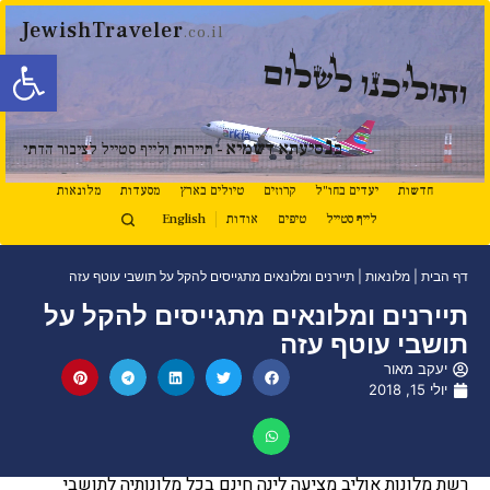
JewishTraveler
.co.il
פתח סרגל
ותוליכנו לשלום
נ
ב
סיעתא דשמיא
- תיירות ולייף סטייל לציבור הדתי
חדשות
יעדים בחו"ל
קרוזים
טיולים בארץ
מסעדות
מלונאות
לייף סטייל
טיפים
אודות
English
דף הבית
|
מלונאות
|
תיירנים ומלונאים מתגייסים להקל על תושבי עוטף עזה
תיירנים ומלונאים מתגייסים להקל על
תושבי עוטף עזה
יעקב מאור
יולי 15, 2018
רשת מלונות אוליב מציעה לינה חינם בכל מלונותיה לתושבי