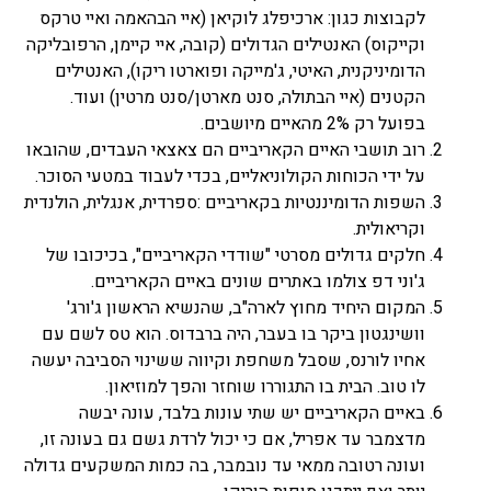
לקבוצות כגון: ארכיפלג לוקיאן (איי הבהאמה ואיי טרקס
וקייקוס) האנטילים הגדולים (קובה, איי קיימן, הרפובליקה
הדומיניקנית, האיטי, ג'מייקה ופוארטו ריקו), האנטילים
הקטנים (איי הבתולה, סנט מארטן/סנט מרטין) ועוד.
בפועל רק 2% מהאיים מיושבים.
רוב תושבי האיים הקאריביים הם צאצאי העבדים, שהובאו
על ידי הכוחות הקולוניאליים, בכדי לעבוד במטעי הסוכר.
השפות הדומיננטיות בקאריביים :ספרדית, אנגלית, הולנדית
וקריאולית.
חלקים גדולים מסרטי "שודדי הקאריביים", בכיכובו של
ג'וני דפ צולמו באתרים שונים באיים הקאריביים.
המקום היחיד מחוץ לארה"ב, שהנשיא הראשון ג'ורג'
וושינגטון ביקר בו בעבר, היה ברבדוס. הוא טס לשם עם
אחיו לורנס, שסבל משחפת וקיווה ששינוי הסביבה יעשה
לו טוב. הבית בו התגוררו שוחזר והפך למוזיאון.
באיים הקאריביים יש שתי עונות בלבד, עונה יבשה
מדצמבר עד אפריל, אם כי יכול לרדת גשם גם בעונה זו,
ועונה רטובה ממאי עד נובמבר, בה כמות המשקעים גדולה