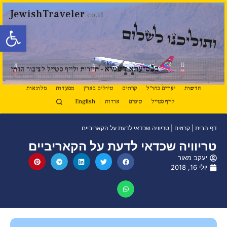
JewishTraveler
.co.il
פתח סרגל
ותוליכנו לשלום
נ
ב
סיעתא דשמיא
- תיירות ולייף סטייל לציבור הדתי
חדשות
יעדים בחו"ל
קרוזים
טיולים בארץ
מסעדות
מלונאות
לייף סטייל
טיפים
אודות
English
דף הבית
|
קרוזים
|
טריוויה שכדאי לדעת על הקאריביים
טריוויה שכדאי לדעת על הקאריביים
יעקב מאור
יולי 16, 2018