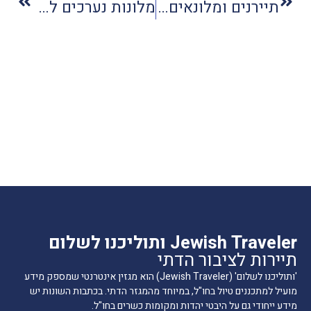
תיירנים ומלונאים מתגייסים להקל על תושבי עוטף עזה
מלונות נערכים לסופ"ש רומנטי בט"ו באב
Jewish Traveler ותוליכנו לשלום
תיירות לציבור הדתי
'ותוליכנו לשלום' (Jewish Traveler) הוא מגזין אינטרנטי שמספק מידע
מועיל למתכננים טיול בחו"ל, במיוחד מהמגזר הדתי. בכתבות השונות יש
מידע ייחודי גם על היבטי יהדות ומקומות כשרים בחו"ל.