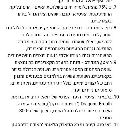
יותר ואף ייתכנו סופות הוריקן.
כ-75% מהאוכלוסייה חיים בשלושת האיים - הרפובליקה
הדומיניקנית, האיטי או קובה, שהינו האי הגדול ביותר
בקאריביים.
ריף השמפניה - ברפובליקה הדומיניקנית אפשר לצלול עם
שנורקלים במים חמים מבעבעים, מה שגורם לכם
להרגיש, כאילו שאתם שוחים בתוך בקבוק שמפניה.
התופעה נגרמת ממעיינות גיאותרמיים תת-ימיים,
המשחררים גזים בצורת אלפי בועות ויוצרים חוויה ייחודית.
רואטן, הונדורס - פנינה במערב הקאריביים בה נמצאת
שונית המחסום המסו-אמריקאית, השונית הגדולה ביותר
בקאריביים. השונית עשירה באלמוגים צבעוניים ומגוון
רחב של יצורים ימיים, כולל דגי דקר ענקיים, חלזונות ים,
סוסוני ים נדירים ועוד.
בלבאדי, האיטי - היעד הפרטי של רויאל קריביאן בנו את
Dragon’s Breath ("נשימת הדרקון"), שהינה האומגה
הארוכה ביותר בעולם מעל המים, בארוך של כ-800
מטרים.
באי סנט קיטס נמצא הפארק הלאומי "מצודת ברימסטון