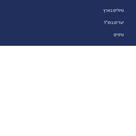
טיולים בארץ
יעדים בחו"ל
טיפים
קרוזים
מסעדות כשרות
מלונאות
לייף סטייל
סוכנים
About
English