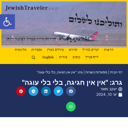
JewishTraveler
.co.il
פתח סרגל
ותוליכנו לשלום
נ
ב
סיעתא דשמיא
- תיירות ולייף סטייל לציבור הדתי
חדשות
יעדים בחו"ל
קרוזים
טיולים בארץ
מסעדות
מלונאות
לייף סטייל
טיפים
אודות
English
דף הבית
|
מסעדות כשרות
|
גרג: "אין אין חגיגה, בלי בלי עוגה"
גרג: "אין אין חגיגה, בלי בלי עוגה"
יעקב מאור
יוני 10, 2024